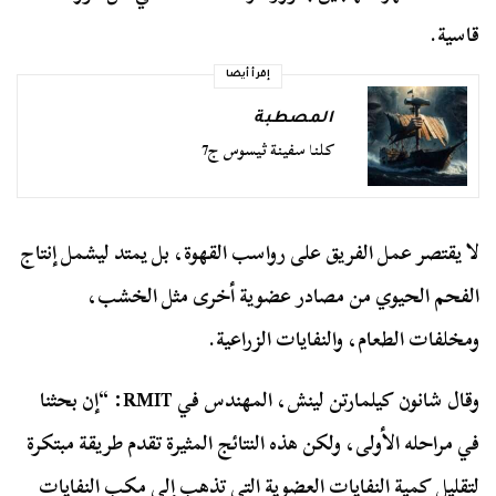
قاسية.
إقرأ أيضا
المصطبة
كلنا سفينة ثيسوس ج7
لا يقتصر عمل الفريق على رواسب القهوة، بل يمتد ليشمل إنتاج
الفحم الحيوي من مصادر عضوية أخرى مثل الخشب،
ومخلفات الطعام، والنفايات الزراعية.
وقال شانون كيلمارتن لينش، المهندس في RMIT: “إن بحثنا
في مراحله الأولى، ولكن هذه النتائج المثيرة تقدم طريقة مبتكرة
لتقليل كمية النفايات العضوية التي تذهب إلى مكب النفايات