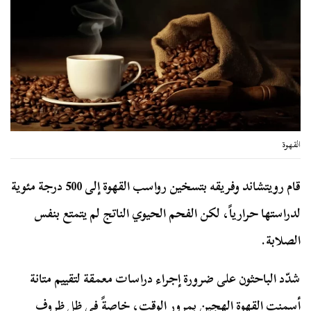
القهوة
قام رويتشاند وفريقه بتسخين رواسب القهوة إلى 500 درجة مئوية
لدراستها حرارياً، لكن الفحم الحيوي الناتج لم يتمتع بنفس
الصلابة.
شدّد الباحثون على ضرورة إجراء دراسات معمقة لتقييم متانة
أسمنت القهوة الهجين بمرور الوقت، خاصةً في ظل ظروف