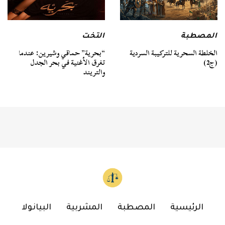
المصطبة
التخت
الخلطة السحرية للتركيبة السردية
“بحرية” حماقي وشيرين: عندما
(ج2)
تغرق الأغنية في بحر الجدل
والتريند
الرئيسية
المصطبة
المشربية
البيانولا