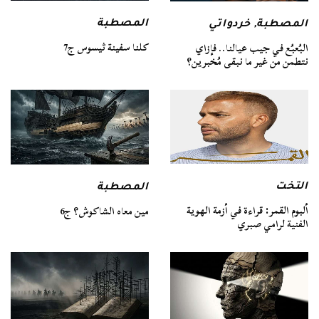
المصطبة
المصطبة
,
خردواتي
كلنا سفينة ثيسوس ج7
البُعبُع في جيب عيالنا.. فإزاي
نتطمن من غير ما نبقى مُخبرين؟
التخت
المصطبة
ألبوم القمر: قراءة في أزمة الهوية
مين معاه الشاكوش؟ ج6
الفنية لرامي صبري