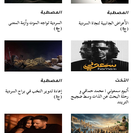
المصطبة
المصطبة
السردية تواجه الموت وأزمة المعنى
الأعراض الجانبية لنجاة السردية
(ج4)
(ج5)
التخت
المصطبة
ألبوم سمعوني : محمد حماقي و
إعادة تدوير النخب في براح السردية
رحلة البحث عن الذات وسط ضجيج
(ج3)
التريند