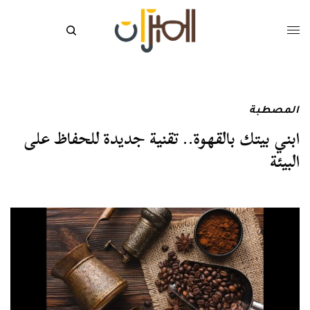
المصطبة
ابني بيتك بالقهوة.. تقنية جديدة للحفاظ على
البيئة