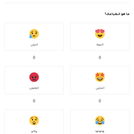
ما هو انطباعك؟
أحببته
أحزنني
0
0
أعجبني
أغضبني
0
0
هاهاها
واااو