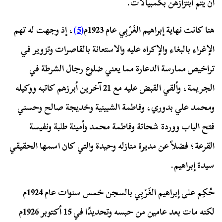
أن يتم ابتزازهن بكمبيالات.
هنا كانت نهاية إبراهيم الغَرْبِي عام 1923م
(5)
، إذ وجهت له تهم
الإغراء بالبغاء والإكراه عليه والاستعانة بالقاصرات وتزوير في
تراخيص ممارسة الدعارة مما يعني ضلوع رجال الشرطة في
الجريمة، وألقي القبض عليه مع 21 آخرين أبرزهم كاتبه ووكيله
ومحمد علي بدوري، وفاطمة الشبينية وخديجة صالح وحسني
فتح الباب ووردة شحاتة وفاطمة محمد وأمينة طلبة ونفيسة
القرعة؛ فضلاً عن مديرة منازله وحيدة والتي كان اسمها الحقيقي
سيدة إبراهيم.
حُكِم على إبراهيم الغَرْبِي بالسجن خمس سنوات عام 1924م
لكنه مات بعد عامين من حبسه وتحديدًا في 15 أكتوبر 1926م