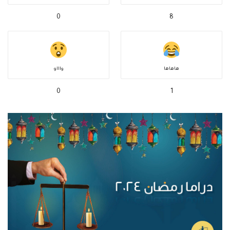
0
8
هاهاها
واااو
0
1