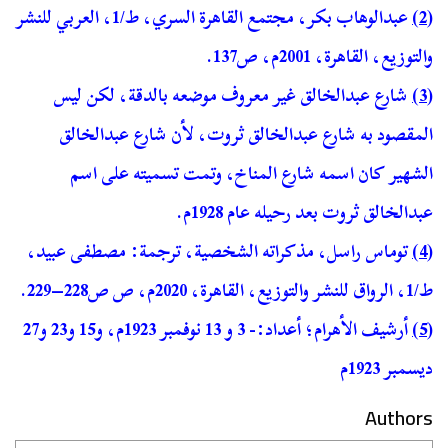
(2)
عبدالوهاب بكر، مجتمع القاهرة السري، ط/1، العربي للنشر
والتوزيع، القاهرة، 2001م، ص137.
(3)
شارع عبدالخالق غير معروف موضعه بالدقة، لكن ليس
المقصود به شارع عبدالخالق ثروت، لأن شارع عبدالخالق
الشهير كان اسمه شارع المناخ، وتمت تسميته على اسم
عبدالخالق ثروت بعد رحيله عام 1928م.
(4)
توماس راسل، مذكراته الشخصية، ترجمة: مصطفى عبيد،
ط/1، الرواق للنشر والتوزيع، القاهرة، 2020م، ص ص228–229.
(5)
أرشيف الأهرام؛ أعداد:- 3 و 13 نوفمبر 1923م، و15 و23 و27
ديسمبر 1923م
Authors