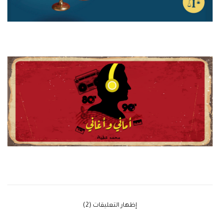
‫إظهار التعليقات (2)