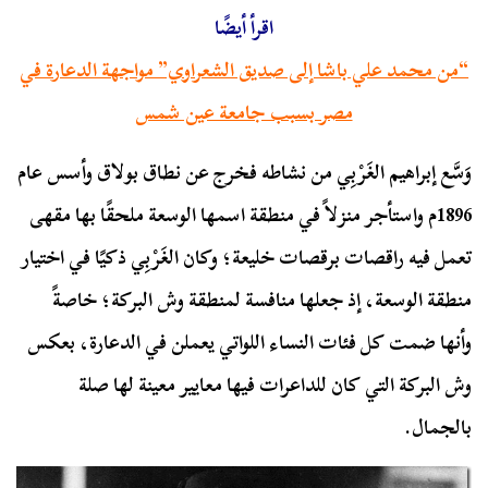
اقرأ أيضًا
“من محمد علي باشا إلى صديق الشعراوي” مواجهة الدعارة في
مصر بسبب جامعة عين شمس
وَسَّع إبراهيم الغَرْبِي من نشاطه فخرج عن نطاق بولاق وأسس عام
1896م واستأجر منزلاً في منطقة اسمها الوسعة ملحقًا بها مقهى
تعمل فيه راقصات برقصات خليعة؛ وكان الغَرْبِي ذكيًا في اختيار
منطقة الوسعة، إذ جعلها منافسة لمنطقة وش البركة؛ خاصةً
وأنها ضمت كل فئات النساء اللواتي يعملن في الدعارة، بعكس
وش البركة التي كان للداعرات فيها معايير معينة لها صلة
بالجمال.