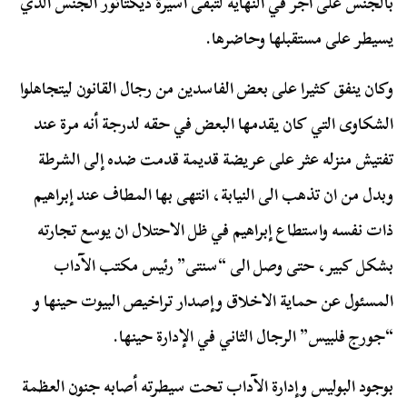
بالجنس على أجر في النهاية لتبقى أسيرة ديكتاتور الجنس الذي
يسيطر على مستقبلها وحاضرها.
وكان ينفق كثيرا على بعض الفاسدين من رجال القانون ليتجاهلوا
الشكاوى التي كان يقدمها البعض في حقه لدرجة أنه مرة عند
تفتيش منزله عثر على عريضة قديمة قدمت ضده إلى الشرطة
وبدل من ان تذهب الى النيابة، انتهى بها المطاف عند إبراهيم
ذات نفسه واستطاع إبراهيم في ظل الاحتلال ان يوسع تجارته
بشكل كبير، حتى وصل الى “سنتى” رئيس مكتب الآداب
المسئول عن حماية الاخلاق وإصدار تراخيص البيوت حينها و
“جورج فلبيس” الرجال الثاني في الإدارة حينها.
بوجود البوليس وإدارة الآداب تحت سيطرته أصابه جنون العظمة