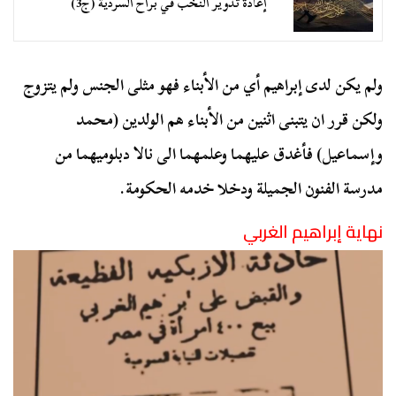
إعادة تدوير النخب في براح السردية (ج3)
ولم يكن لدى إبراهيم أي من الأبناء فهو مثلى الجنس ولم يتزوج
ولكن قرر ان يتبنى اثنين من الأبناء هم الولدين (محمد
وإسماعيل) فأغدق عليهما وعلمهما الى نالا دبلوميهما من
مدرسة الفنون الجميلة ودخلا خدمه الحكومة.
نهاية إبراهيم الغربي