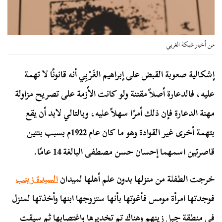
من أخبار شبكة الغربي
إشكالية صعوبة القبض على إبراهيم الغَرْبِي أنه قانونًا لا تهمة
عليه، فالدعارة أصلاً مقننة ولو كانت الأزمة على تصريح مزاولة
مهنة الدعارة فإن ذلك أمرًا سهلاً عليه، وبالتالي لابد أن يقع
بتهمة أخرى غير القوادة وهو ما كان عام 1922م بسبب بنتين
قاصرتين اسمهما إحسان حسن مصطفى البالغة 14 عامًا.
خرجت الطفلة من منزلها بدون علم أهلها لميدان
السيدة زينب
فوجدتها امرأة مومس فأغوتها بأنها ستزوجها ابنها وأخذتها لمنزل
في منطقة جبل زينهم وهناك تم تخديرها واغتصابها ثم سيقت