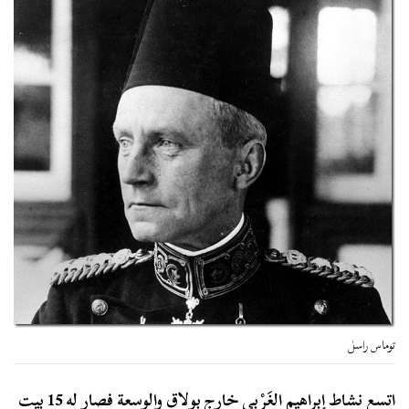
توماس راسل
اتسع نشاط إبراهيم الغَرْبِي خارج بولاق والوسعة فصار له 15 بيت