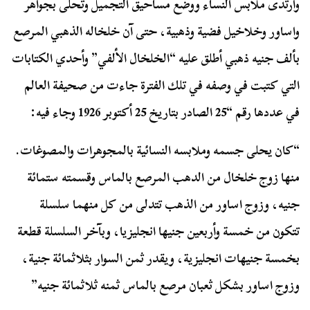
وارتدى ملابس النساء ووضع مساحيق التجميل وتحلى بجواهر
واساور وخلاخيل فضية وذهبية، حتى آن خلخاله الذهبي المرصع
بألف جنيه ذهبي أطلق عليه “الخلخال الألفي” وأحدي الكتابات
التي كتبت في وصفه في تلك الفترة جاءت من صحيفة العالم
في عددها رقم “25 الصادر بتاريخ 25 أكتوبر 1926 وجاء فيه:
“كان يحلى جسمه وملابسه النسائية بالمجوهرات والمصوغات.
منها زوج خلخال من الدهب المرصع بالماس وقسمته ستمائة
جنيه، وزوج اساور من الذهب تتدلى من كل منهما سلسلة
تتكون من خمسة وأربعين جنيها انجليزيا، وبآخر السلسلة قطعة
بخمسة جنيهات انجليزية، ويقدر ثمن السوار بثلاثمائة جنية،
وزوج اساور بشكل ثعبان مرصع بالماس ثمنه ثلاثمائة جنيه”