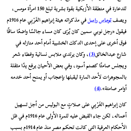
للدعارة في منطقة الأزبكية بقوة بشرية تبلغ 150 امرأة مومس،
ويصف
توماس راسل
في مذكراته هيئة إبراهيم الغَرْبِي عام 1916م
فيقول «رجل نوبي سمين كان يُرَى كان مساء جالسًا واضعًا ساقًا
فوق أخرى على إحدى الدكك الخشبية أمام أحد منازله في
شارع عبدالخالق
(3)
، وكان يرتدي ملابس نسائية وغطاء شعر
ويجلس صامتًا كصنم أسود، وفي بعض الأحيان يرفع يدًا مثقلة
بالمجوهرات لأحد المارة ليقبلها بإعجاب أو يمنح أحد خدمه
أوامر صامتة».
(4)
كان إبراهيم الغَرْبِي على صلاتٍ مع البوليس من أجل تسهيل
أعماله، لكن جاء القبض عليه للمرة الأولى عام 1916م في ظل
الأحكام العرفية التي كانت تحكم مصر منذ عام 1914م بسبب