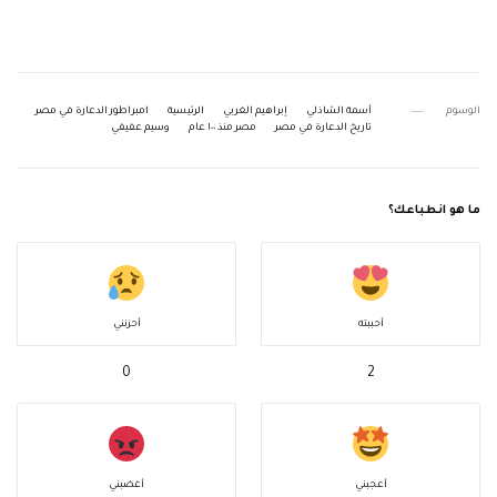
الوسوم
أسمة الشاذلي
إبراهيم الغربي
الرئيسية
امبراطور الدعارة في مصر
تاريخ الدعارة في مصر
مصر منذ ١٠٠ عام
وسيم عفيفي
ما هو انطباعك؟
أحببته
أحزنني
0
2
أعجبني
أغضبني