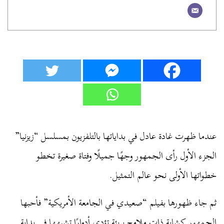
عندما ظهرت غادة عادل في بداياتها بالتلفزيون بمسلسل “زيزنيا”
الجزء الأول رأى الجمهور وجهًا جميلًا وفتاة صغيرة تخطو
خطواتها الأولى نحو عالم التمثيل.
ثم جاء ظهورها بفيلم “صعيدي في الجامعة الأمريكية” فأحبها
الجمهور كشابة ذات ملامح بريئة تؤدي أدوارًا تشبهها في بداية