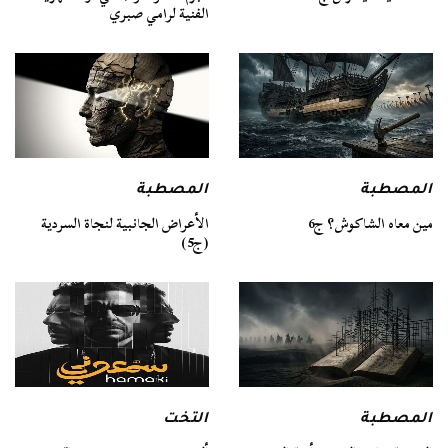
الفنية لرامي صبري
المصطبة
المصطبة
مين معاه الشاكوش؟ ج6
الأعراض الجانبية لنجاة السردية
(ج5)
المصطبة
التخت