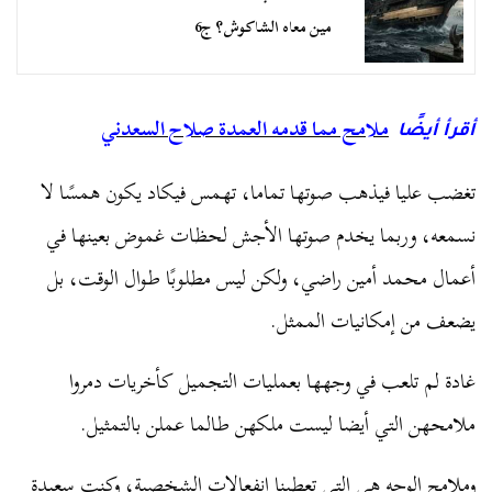
مين معاه الشاكوش؟ ج6
ملامح مما قدمه العمدة صلاح السعدني
أقرأ أيضًا
تغضب عليا فيذهب صوتها تماما، تهمس فيكاد يكون همسًا لا
نسمعه، وربما يخدم صوتها الأجش لحظات غموض بعينها في
أعمال محمد أمين راضي، ولكن ليس مطلوبًا طوال الوقت، بل
يضعف من إمكانيات الممثل.
غادة لم تلعب في وجهها بعمليات التجميل كأخريات دمروا
ملامحهن التي أيضا ليست ملكهن طالما عملن بالتمثيل.
وملامح الوجه هي التي تعطينا انفعالات الشخصية، وكنت سعيدة