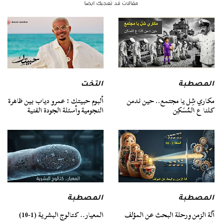
مقالات قد تعجبك ايضا
المصطبة
التخت
مكاري شِل يا مجتمع.. حين ندمن
ألبوم حبيتك : عمرو دياب بين ظاهرة
كلنا ع المُسَكِن
النجومية وأسئلة الجودة الفنية
المصطبة
المصطبة
آلة الزمن ورحلة البحث عن المؤلف
المعيار.. كتالوج البشرية (1-10)