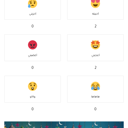
أحببته
أحزنني
0
2
أعجبني
أغضبني
0
2
هاهاها
واااو
0
0