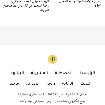
السردية تواجه الموت وأزمة المعنى
ألبوم سمعوني : محمد حماقي و
(ج4)
رحلة البحث عن الذات وسط ضجيج
التريند
الرئيسية
المصطبة
المشربية
البيانولا
التخت
الربابة
زاوية
خردواتي
مرسال
حقوق الملكية والتشغيل © 2022 كافه الحقوق محفوظة
موقع إلكتروني متخصص .. يلقي حجرا في مياه راكدة