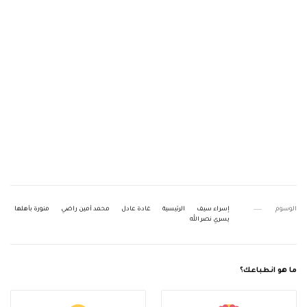
الوسوم
إسراء سيف
الرئيسية
غادة عادل
محمد أمين راضي
منورة بأهلها
يسري نصر الله
ما هو انطباعك؟