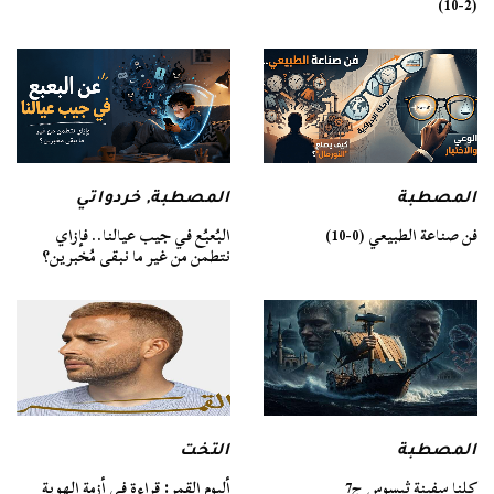
(2-10)
المصطبة
المصطبة
,
خردواتي
فن صناعة الطبيعي (0-10)
البُعبُع في جيب عيالنا.. فإزاي
نتطمن من غير ما نبقى مُخبرين؟
المصطبة
التخت
كلنا سفينة ثيسوس ج7
ألبوم القمر: قراءة في أزمة الهوية