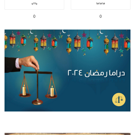
هاهاها
واااو
0
0