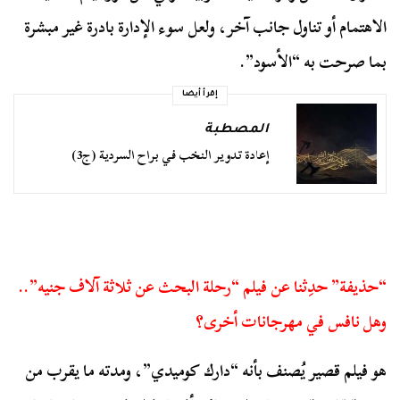
الاهتمام أو تناول جانب آخر، ولعل سوء الإدارة بادرة غير مبشرة
بما صرحت به “الأسود”.
إقرأ أيضا
المصطبة
إعادة تدوير النخب في براح السردية (ج3)
“حذيفة” حدِثنا عن فيلم “رحلة البحث عن ثلاثة آلاف جنيه”..
وهل نافس في مهرجانات أخرى؟
هو فيلم قصير يُصنف بأنه “دارك كوميدي”، ومدته ما يقرب من