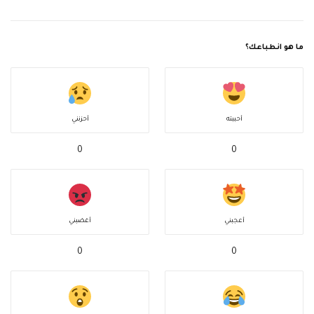
ما هو انطباعك؟
أحببته
أحزنني
0
0
أعجبني
أغضبني
0
0