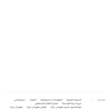
الوسوم
السينما العربية
المهرجانات السينمائية
الميزان
تسنيم هاني
جزيرة جربة التونسية
صناع الأفلام المستقلين
عبلة الأسود مديرة مهرجان جربة
مهازل مهرجان جربة
مهرجان جربة