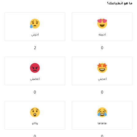
ما هو انطباعك؟
أحببته
أحزنني
2
0
أعجبني
أغضبني
0
0
هاهاها
واااو