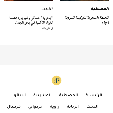
المصطبة
التخت
الخلطة السحرية للتركيبة السردية
“بحرية” حماقي وشيرين: عندما
(ج2)
تغرق الأغنية في بحر الجدل
والتريند
الرئيسية
المصطبة
المشربية
البيانولا
التخت
الربابة
زاوية
خردواتي
مرسال