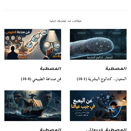
مقالات قد تعجبك ايضا
المصطبة
المصطبة
فن صناعة الطبيعي (0-10)
المعيار.. كتالوج البشرية (1-10)
المصطبة
المصطبة
,
خردواتي