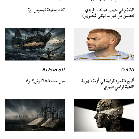
كلنا سفينة ثيسوس ج7
البُعبُع في جيب عيالنا.. فإزاي
نتطمن من غير ما نبقى مُخبرين؟
التخت
المصطبة
ألبوم القمر: قراءة في أزمة الهوية
مين معاه الشاكوش؟ ج6
الفنية لرامي صبري