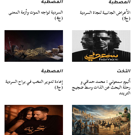
المصطبة
المصطبة
السردية تواجه الموت وأزمة المعنى
الأعراض الجانبية لنجاة السردية
(ج4)
(ج5)
التخت
المصطبة
ألبوم سمعوني : محمد حماقي و
إعادة تدوير النخب في براح السردية
رحلة البحث عن الذات وسط ضجيج
(ج3)
التريند