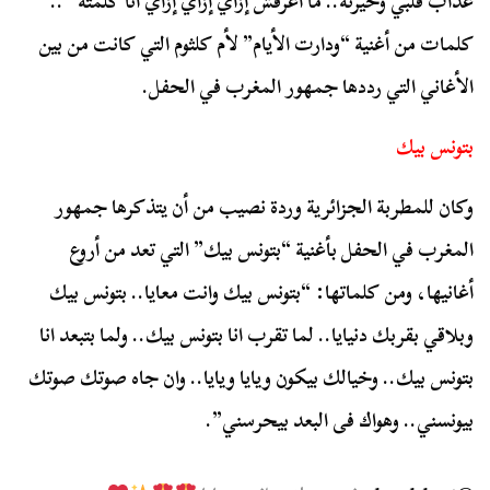
عذاب قلبي وحيرته.. ما اعرفش إزاي إزاي إزاي أنا كلمته” ..
كلمات من أغنية “ودارت الأيام” لأم كلثوم التي كانت من بين
الأغاني التي رددها جمهور المغرب في الحفل.
بتونس بيك
وكان للمطربة الجزائرية وردة نصيب من أن يتذكرها جمهور
المغرب في الحفل بأغنية “بتونس بيك” التي تعد من أروع
أغانيها، ومن كلماتها: “بتونس بيك وانت معايا.. بتونس بيك
وبلاقي بقربك دنيايا.. لما تقرب انا بتونس بيك.. ولما بتبعد انا
بتونس بيك.. وخيالك بيكون ويايا ويايا.. وان جاه صوتك صوتك
بيونسني.. وهواك فى البعد بيحرسني”.