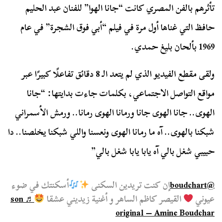
تأثرهم بالفن المصري كانت “جانا الهوا” للفنان عبد الحليم
حافظ التي غناها أول مرة في فيلم “أبي فوق الشجرة” في عام
1969 بألحان بليغ حمدي.
ولقى مقطع الفيديو الذي لم يتعد الـ 8 دقائق تفاعلًا كبيرًا عبر
مواقع التواصل الاجتماعي، بكلمات جاءت بدايتها: “جانا
الهوى.. جانا الهوى جانا ورمانا الهوى رمانا.. ورمش الأسمراني
شبكنا بالهوى.. آه ما رمانا الهوى ونعسنا واللي شبكنا يخلصنا.. دا
حبيبي شغل بالي آه يابا يابا شغل بالي”
@boudchart
إن كنت تريدين السكنى
أسكنتك في ضوء
عيوني
القيصر كاظم الساهر و أغنية زيديني عشقا
♬ son
original – Amine Boudchar