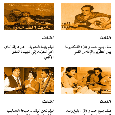
التخت
التخت
ملف بليغ حمدي (4): الفلكلور ما
فيلم رابعة العدوية … عن عازفة الناي
بين التطوير والإفلاس الفني
التي تحولت إلي شهيدة العشق
الإلهي
التخت
التخت
ملف بليغ حمدي (3) : بليغ وعبد
فيلم لحن الوفاء .. صيحة العندليب