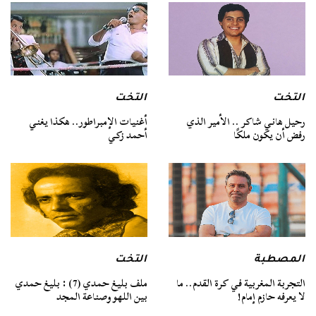
التخت
التخت
رحيل هاني شاكر .. الأمير الذي
أغنيات الإمبراطور.. هكذا يغني
رفض أن يكون ملكًا
أحمد زكي
المصطبة
التخت
التجربة المغربية في كرة القدم.. ما
ملف بليغ حمدي (7) : بليغ حمدي
لا يعرفه حازم إمام!
بين اللهو وصناعة المجد