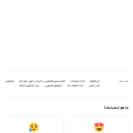
الوسوم
أم كلثوم
الدار البيضاء
المايسترو المغربي الشاب أمين بودشار
المغرب
تقى أيمن
جانا الهوا جانا
جمهور المغرب
عبد الحليم حافظ
ما هو انطباعك؟