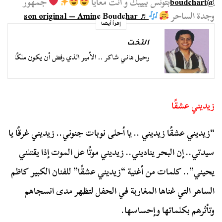
@boudchart
بتونس بيييك و انت معايا
جمهور
وجدة الساحر
♬ son original – Amine Boudchar
إقرأ أيضا
التخت
رحيل هاني شاكر .. الأمير الذي رفض أن يكون ملكًا
زيديني عشقًا
“زيديني عشقًا زيديني .. يا أحلى نوبات جنوني.. زيديني غرقًا يا
سيدتي.. إن البحر يناديني.. زيديني موتًا عل الموت إذا يقتلني
يحيني”.. كلمات من أغنية “زيديني عشقًا” للفنان الكبير كاظم
الساهر التي غناها المغاربة في الحفل لتظهر مدى انسجاهم
وتأثرهم بكلماتها وإحساسها.