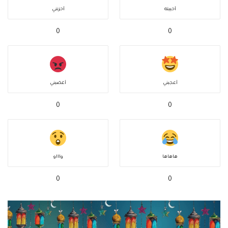
أحببته
أحزنني
0
0
أعجبني
أغضبني
0
0
هاهاها
واااو
0
0