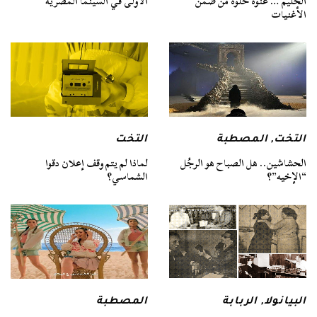
الحليم … غنوة حلوة من ضمن
الأولى في السينما المصرية
الأغنيات
التخت
,
المصطبة
التخت
الحشاشين.. هل الصباح هو الرجُل
لماذا لم يتم وقف إعلان دقوا
“الإخيه”؟
الشماسي؟
البيانولا
,
الربابة
المصطبة