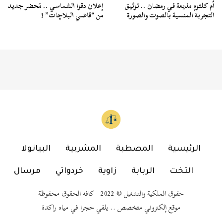
أم كلثوم مذيعة في رمضان .. توثيق
إعلان دقوا الشماسي .. مَحضر جديد
التجربة المنسية بالصوت والصورة
من “قاضي البلاچات” !
الرئيسية
المصطبة
المشربية
البيانولا
التخت
الربابة
زاوية
خردواتي
مرسال
حقوق الملكية والتشغيل © 2022 كافه الحقوق محفوظة
موقع إلكتروني متخصص .. يلقي حجرا في مياه راكدة