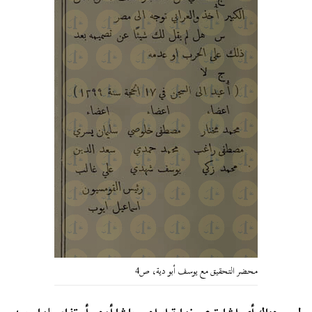
محضر التحقيق مع يوسف أبو دية، ص4