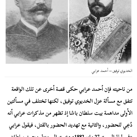
الخديوي توفيق – أحمد عرابي
من ناحيته فإن أحمد عرابي حكى قصة أخرى عن تلك الواقعة
تتفق مع مسألة عزل الخديوي توفيق، لكنها تختلف في مسألتين
الأولى مداهمة بيت سلطان باشا إذ تظهر من مذكرات عرابي أنه
دُعِي للحضور، والثانية مع تهديد الحضور بالقتل، فيقول عرابي
«في ليلة السبت 27 مايو 1882م دعيت إلى منزل محمد سلطان