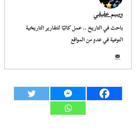
وسيم عفيفي
باحث في التاريخ .. عمل كاتبًا للتقارير التاريخية
النوعية في عددٍ من المواقع