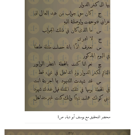
محضر التحقيق مع يوسف أبو دية، ص1