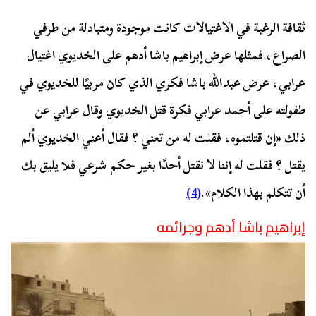
ثقافة الرغبة في الاغتيالات كانت موجودة ومتبادلة من طرفي
الصراع، فمثلها عرض إبراهيم باشا أدهم على الخديوي اغتيال
عرابي، عرض عبدالله باشا فكري الذي كان مربيًا للخديوي في
طفولته على أحمد عرابي فكرة قتل الخديوي وقال عرابي عن
ذلك «إن قتلتموه، فقلت له من تعني ؟ فقال أعني الخديوي ألم
يقتل ؟ فقلت له إننا لا نقتل أحدًا بغير حكم شرعي فلا يليق بك
أن تتكلم بهذا الكلام».
(4)
إبراهيم باشا أدهم وجرائمه