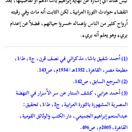
ليس هناك أي إشارة عن نهاية إبراهيم باشا أدهم أو تفاصيلها، بعد
انقضاء حوادث الثورة العرابية، لكن الثابت أنه مات وفي رقبته
أرواح كثير من الناس بإهماله خسروا حياتهم، فضلاً عن إعدام
بريء وهو يعلم أنه بريء.
(1)
أحمد شفيق باشا، مذكراتي في نصف قرن، ج1، ط/1،
مطبعة مصر، القاهرة، 1352هـ / 1934م، ص143.
(2)
المرجع السابق، ص142.
(3)
أحمد عرابي، كشف الستار عن سر الأسرار في النهضة
المصرية المشهورة بالثورة العرابية، ج2، ط/1، تحقيق:
عبدالمنعم إبراهيم الجميعي، دار الكتب والوثائق القومية،
القاهرة، 2005م، ص496.