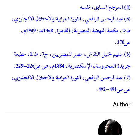
(4)
المرجع السابق، نفسه
(5)
عبدالرحمن الرافعي، الثورة العرابية والاحتلال الانجليزي،
ط/2، مكتبة النهضة المصرية، القاهرة، 1368هـ / 1949م،
ص370.
(6)
سليم خليل النقاش، مصر للمصريين، ج7، ط/1، مطبعة
جريدة المحروسة، الإسكندرية، 1884م، ص ص226–229.
(7)
عبدالرحمن الرافعي، الثورة العرابية والاحتلال الانجليزي،
ص ص491–492.
Author