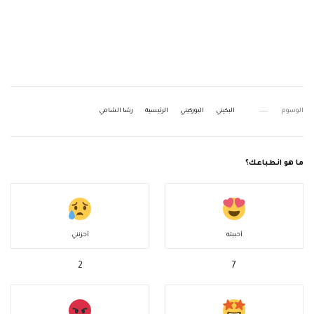
الوسوم
البكيني
البوركيني
الرئيسية
رشا الشامي
ما هو انطباعك؟
أحببته
أحزنني
2
7