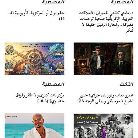
المصطبة
المصطبة
د. مادي كانتي للميزان: العلاقات
حلم نوال أو المركزية الأوروبية (4-
العربية-الإفريقية ضحية ترجمات
10)
مفبركة.. وتجارة الرقيق حقيقة لا
تُنكر
التخت
المصطبة
عمرو دياب ودوريان جراي: حين
مركزيات كبرى ولا طائر وقواق
تشيخ الموسيقى ويبقى الوجه شابًا
حضاري؟ (3-10)