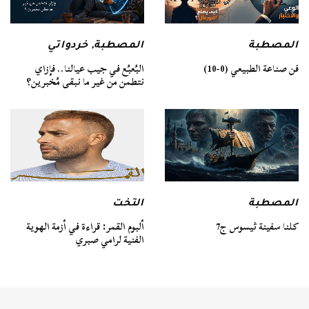
المصطبة
المصطبة
,
خردواتي
فن صناعة الطبيعي (0-10)
البُعبُع في جيب عيالنا.. فإزاي
نتطمن من غير ما نبقى مُخبرين؟
المصطبة
التخت
كلنا سفينة ثيسوس ج7
ألبوم القمر: قراءة في أزمة الهوية
الفنية لرامي صبري