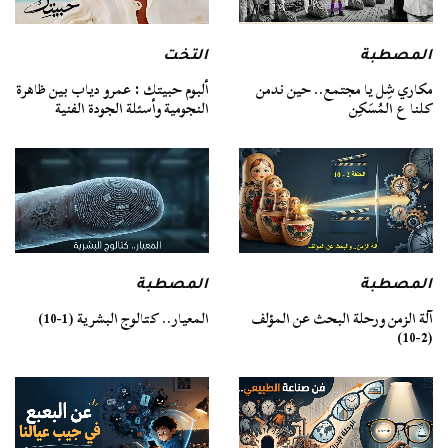
المصطبة
التخت
مكاري شِل يا مجتمع.. حين ندمن
ألبوم حبيتك : عمرو دياب بين ظاهرة
كلنا ع المُسَكِن
النجومية وأسئلة الجودة الفنية
المصطبة
المصطبة
آلة الزمن ورحلة البحث عن المؤلف
المعيار.. كتالوج البشرية (1-10)
(2-10)