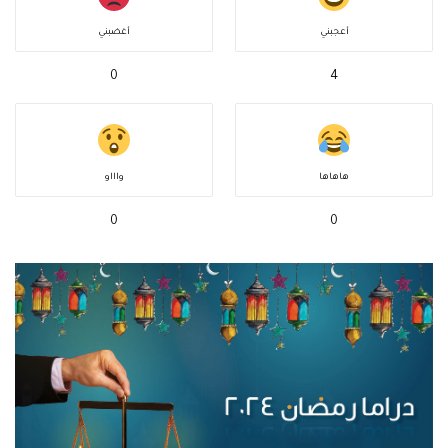
أعجبني
أغضبني
0
4
هاهاها
واااو
0
0