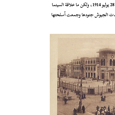
عرف لاحقًا “بالحرب العالمية الأولى”، والتي بدأت في 28 يوليو 1914، ولكن ما علاقة السينما
شدت الجيوش جنودها وجمعت أسلحتها