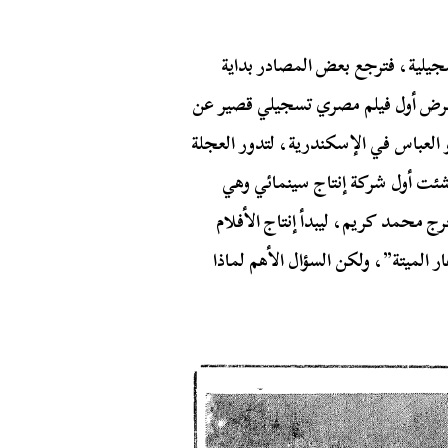
سجيلية، فترجع بعض المصادر بداية
 الحقيقية إلى يوم 20 يونيو 1907 حينما عرض أول فيلم مصري تسجيلي قصير عن
 العباس في الإسكندرية، لتدور العجلة
 ببطء شديد حتى عام 1917 حينما أنشئت أول شركة إنتاج سينمائي وهي
ج محمد كريم، ليبدأ إنتاج الأفلام
ر الميتة”، ولكن السؤال الأهم لماذا