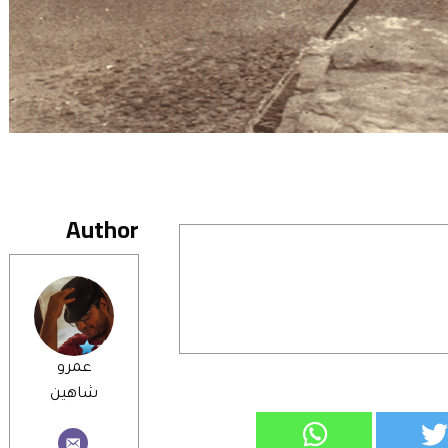
Author
عمرو
شاهين