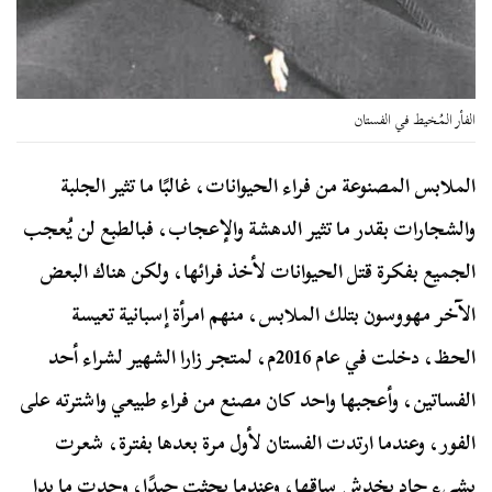
الفأر المُخيط في الفستان
الملابس المصنوعة من فراء الحيوانات، غالبًا ما تثير الجلبة
والشجارات بقدر ما تثير الدهشة والإعجاب، فبالطبع لن يُعجب
الجميع بفكرة قتل الحيوانات لأخذ فرائها، ولكن هناك البعض
الآخر مهووسون بتلك الملابس، منهم امرأة إسبانية تعيسة
الحظ، دخلت في عام 2016م، لمتجر زارا الشهير لشراء أحد
الفساتين، وأعجبها واحد كان مصنع من فراء طبيعي واشترته على
الفور، وعندما ارتدت الفستان لأول مرة بعدها بفترة، شعرت
بشيء حاد يخدش ساقها، وعندما بحثت جيدًا، وجدت ما بدا