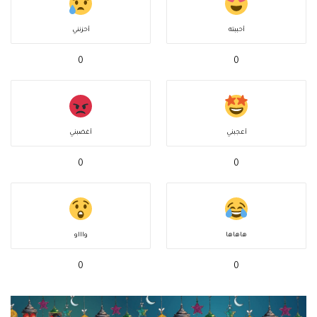
أحببته
أحزنني
0
0
أعجبني
أغضبني
0
0
هاهاها
واااو
0
0