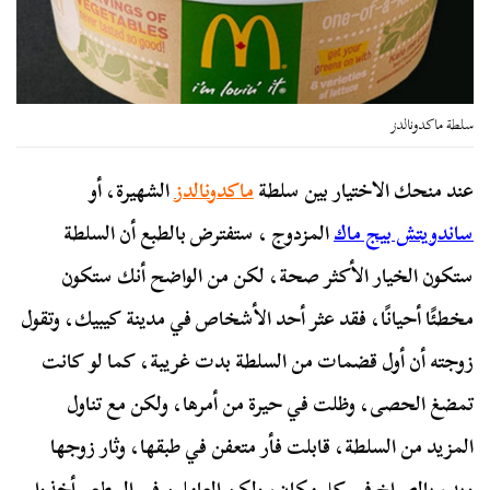
سلطة ماكدونالدز
عند منحك الاختيار بين سلطة
ماكدونالدز
الشهيرة، أو
ساندويتش بيج ماك
المزدوج ، ستفترض بالطبع أن السلطة
ستكون الخيار الأكثر صحة، لكن من الواضح أنك ستكون
مخطئًا أحيانًا، فقد عثر أحد الأشخاص في مدينة كيبيك، وتقول
زوجته أن أول قضمات من السلطة بدت غريبة، كما لو كانت
تمضغ الحصى، وظلت في حيرة من أمرها، ولكن مع تناول
المزيد من السلطة، قابلت فأر متعفن في طبقها، وثار زوجها
وبدء بالصراخ في كل مكان، ولكن العاملين في المطعم أخذوا