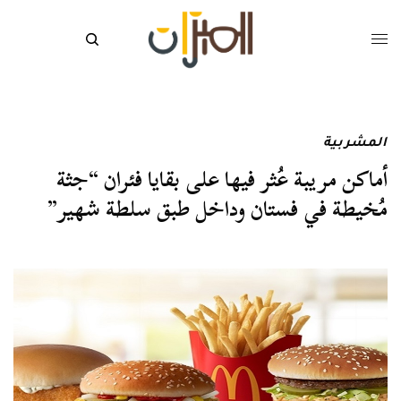
المشربية
أماكن مريبة عُثر فيها على بقايا فئران “جثة
مُخيطة في فستان وداخل طبق سلطة شهير”