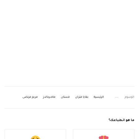
الوسوم
الرئيسية
بقايا فئران
فستان
ماكدونالدز
مريم مرتضى
ما هو انطباعك؟