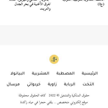
(ج2)
تغرق الأغنية في بحر الجدل
والتريند
الرئيسية
المصطبة
المشربية
البيانولا
التخت
الربابة
زاوية
خردواتي
مرسال
حقوق الملكية والتشغيل © 2022 كافه الحقوق محفوظة
موقع إلكتروني متخصص .. يلقي حجرا في مياه راكدة