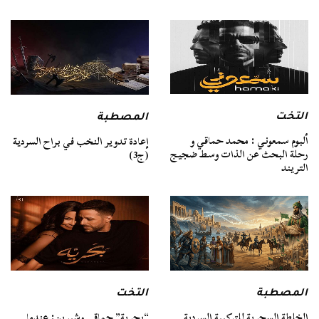
التخت
المصطبة
ألبوم سمعوني : محمد حماقي و
إعادة تدوير النخب في براح السردية
رحلة البحث عن الذات وسط ضجيج
(ج3)
التريند
المصطبة
التخت
الخلطة السحرية للتركيبة السردية
“بحرية” حماقي وشيرين: عندما