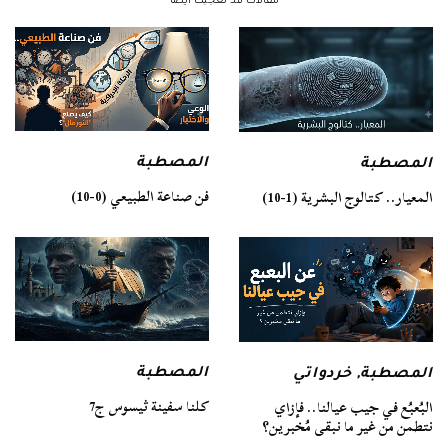
مقالات قد تعجبك ايضا
المصطبة
المصطبة
فن صناعة الطبيعي (0-10)
المعيار.. كتالوج البشرية (1-10)
المصطبة
المصطبة
,
خردواتي
كلنا سفينة ثيسوس ج7
البُعبُع في جيب عيالنا.. فإزاي
نتطمن من غير ما نبقى مُخبرين؟