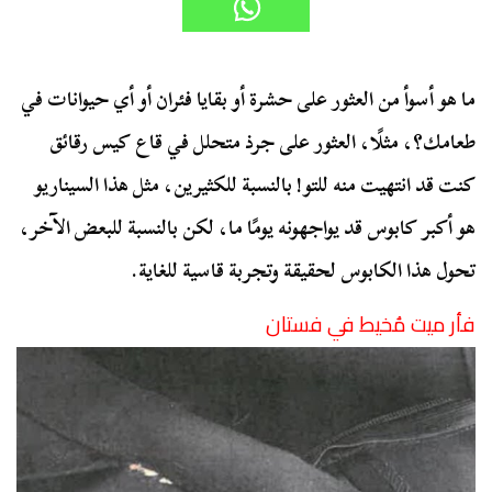
ما هو أسوأ من العثور على حشرة أو بقايا فئران أو أي حيوانات في
طعامك؟، مثلًا، العثور على جرذ متحلل في قاع كيس رقائق
كنت قد انتهيت منه للتو! بالنسبة للكثيرين، مثل هذا السيناريو
هو أكبر كابوس قد يواجهونه يومًا ما، لكن بالنسبة للبعض الآخر،
تحول هذا الكابوس لحقيقة وتجربة قاسية للغاية.
فأر ميت مُخيط في فستان