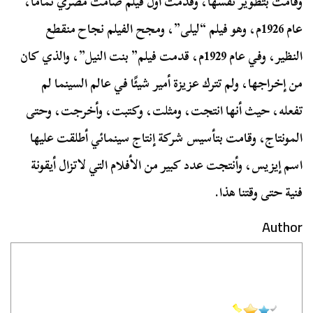
وقامت بتطوير نفسها، وقدمت أول فيلم صامت مصري تمامًا،
عام 1926م، وهو فيلم “ليلى”، ومجح الفيلم نجاح منقطع
النظير، وفي عام 1929م، قدمت فيلم” بنت النيل”، والذي كان
من إخراجها، ولم تترك عزيزة أمير شيئًا في عالم السينما لم
تفعله، حيث أنها انتجت، ومثلت، وكتبت، وأخرجت، وحتى
المونتاج، وقامت بتأسيس شركة إنتاج سينمائي أطلقت عليها
اسم إيزيس، وأنتجت عدد كبير من الأفلام التي لاتزال أيقونة
فنية حتى وقتنا هذا.
Author