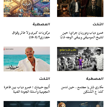
التخت
المصطبة
عمرو دياب ودوريان جراي: حين
مركزيات كبرى ولا طائر وقواق
تشيخ الموسيقى ويبقى الوجه شابًا
حضاري؟ (3-10)
المصطبة
التخت
مكاري شِل يا مجتمع.. حين ندمن
ألبوم حبيتك : عمرو دياب بين ظاهرة
كلنا ع المُسَكِن
النجومية وأسئلة الجودة الفنية