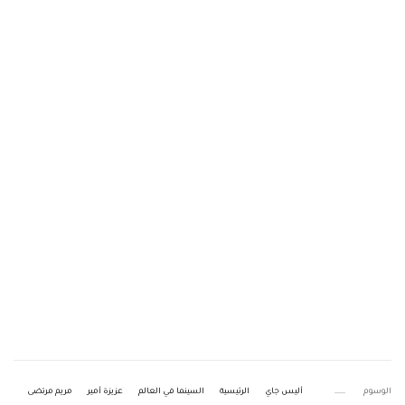
الوسوم
أليس جاي
الرئيسية
السينما في العالم
عزيزة أمير
مريم مرتضى