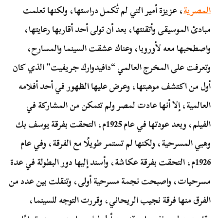
المصرية
، عزيزة أمير التي لم تُكمل دراستها، ولكنها تعلمت
مبادئ الموسيقى وأتقنتها، بعد أن تولى أحد أقاربها رعايتها،
واصطحبها معه لأوروبا، وعناك عشقت السينما والمسارح،
وتعرفت على المخرج العالمي “دافيدوارك جريفيت” الذي كان
أول من اكتشف موهبتها، وعرض عليها الظهور في أحد أفلامه
العالمية، إلا أنها عادت لمصر ولم تتمكن من المشاركة في
الفيلم، وبعد عودتها في عام 1925م، التحقت بفرقة يوسف بك
وهبي المسرحية، ولكنها لم تستمر طويلًا مع الفرقة، وفي عام
1926م، التحقت بفرقة عكاشة، وأسند إليها دور البطولة في عدة
مسرحيات، واصبحت نجمة مسرحية أولى، وتنقلت بين عدد من
الفرق منها فرقة نجيب الريحاني، وقررت التوجه للسينما،