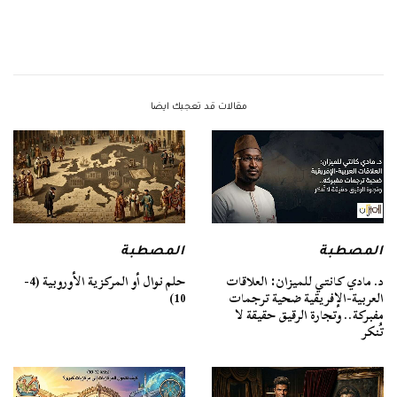
مقالات قد تعجبك ايضا
المصطبة
المصطبة
د. مادي كانتي للميزان: العلاقات
حلم نوال أو المركزية الأوروبية (4-
العربية-الإفريقية ضحية ترجمات
10)
مفبركة.. وتجارة الرقيق حقيقة لا
تُنكر