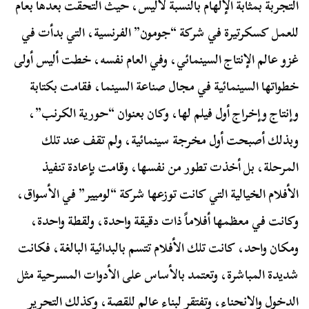
التجربة بمثابة الإلهام بالنسبة لأليس، حيث التحقت بعدها بعام
للعمل كسكرتيرة في شركة “جومون” الفرنسية، التي بدأت في
غزو عالم الإنتاج السينمائي، وفي العام نفسه، خطت أليس أولى
خطواتها السينمائية في مجال صناعة السينما، فقامت بكتابة
وإنتاج وإخراج أول فيلم لها، وكان بعنوان “حورية الكرنب”،
وبذلك أصبحت أول مخرجة سينمائية، ولم تقف عند تلك
المرحلة، بل أخذت تطور من نفسها، وقامت بإعادة تنفيذ
الأفلام الخيالية التي كانت توزعها شركة “لوميير” في الأسواق،
وكانت في معظمها أفلاماً ذات دقيقة واحدة، ولقطة واحدة،
ومكان واحد، كانت تلك الأفلام تتسم بالبدائية البالغة، فكانت
شديدة المباشرة، وتعتمد بالأساس على الأدوات المسرحية مثل
الدخول والانحناء، وتفتقر لبناء عالم للقصة، وكذلك التحرير