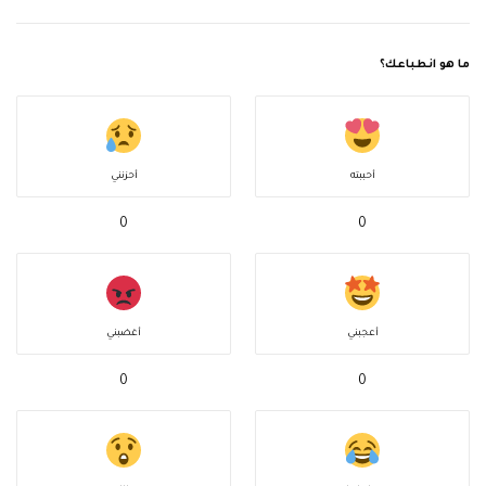
ما هو انطباعك؟
أحببته
أحزنني
0
0
أعجبني
أغضبني
0
0