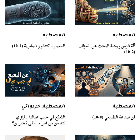
المصطبة
المصطبة
آلة الزمن ورحلة البحث عن المؤلف
المعيار.. كتالوج البشرية (1-10)
(2-10)
المصطبة
المصطبة
,
خردواتي
فن صناعة الطبيعي (0-10)
البُعبُع في جيب عيالنا.. فإزاي
نتطمن من غير ما نبقى مُخبرين؟