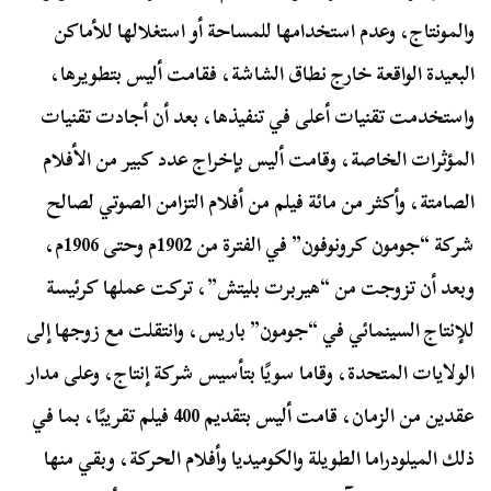
والمونتاج، وعدم استخدامها للمساحة أو استغلالها للأماكن
البعيدة الواقعة خارج نطاق الشاشة، فقامت أليس بتطويرها،
واستخدمت تقنيات أعلى في تنفيذها، بعد أن أجادت تقنيات
المؤثرات الخاصة، وقامت أليس بإخراج عدد كبير من الأفلام
الصامتة، وأكثر من مائة فيلم من أفلام التزامن الصوتي لصالح
شركة “جومون كرونوفون” في الفترة من 1902م وحتى 1906م،
وبعد أن تزوجت من “هيربرت بليتش”، تركت عملها كرئيسة
للإنتاج السينمائي في “جومون” باريس، وانتقلت مع زوجها إلى
الولايات المتحدة، وقاما سويًا بتأسيس شركة إنتاج، وعلى مدار
عقدين من الزمان، قامت أليس بتقديم 400 فيلم تقريبًا، بما في
ذلك الميلودراما الطويلة والكوميديا وأفلام الحركة، وبقي منها