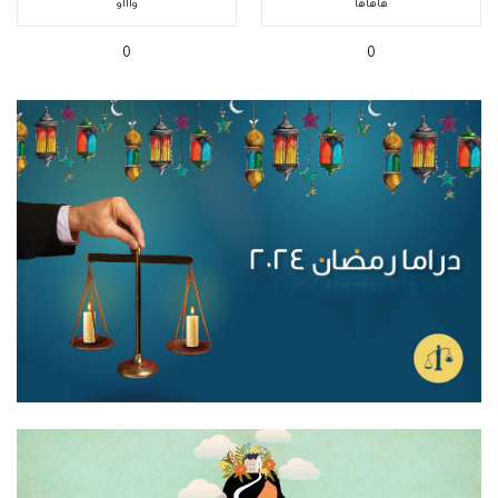
هاهاها
واااو
0
0