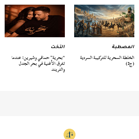
المصطبة
التخت
الخلطة السحرية للتركيبة السردية
“بحرية” حماقي وشيرين: عندما
(ج2)
تغرق الأغنية في بحر الجدل
والتريند