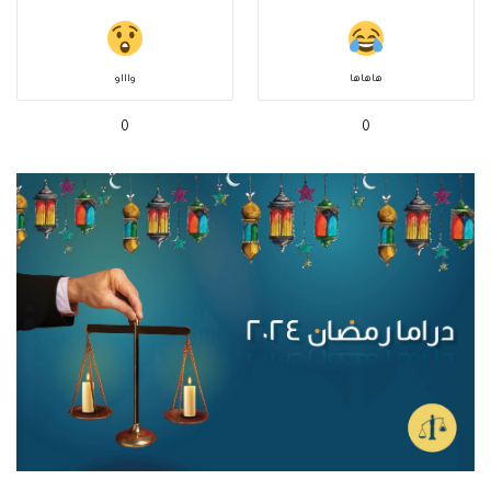
هاهاها
واااو
0
0