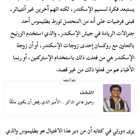
يستبعد فكرة تسميم الإسكندر، لكنه اتهم آخرين غير أنتيباتر،
فبنى فرضيات على أنه من المحتمل تورط بطليموس أحد
جنرالات الريادة في جيش الإسكندر، والذي استخدم الزرنيخ
بالتعاون مع روكسان إحدى زوجات الإسكندر، أو أن زوجة
الإسكندر هي من فعلت ذلك باستخدام الإستركنين، أو ربما
الأطباء هم من فعلوا ذلك من غير قصد.
إقرأ أيضا
التخت
رحيل هاني شاكر .. الأمير الذي رفض أن يكون ملكًا
يرى دورتي في كتابه أن من دبر هذا الاغتيال هو بطليموس والذي