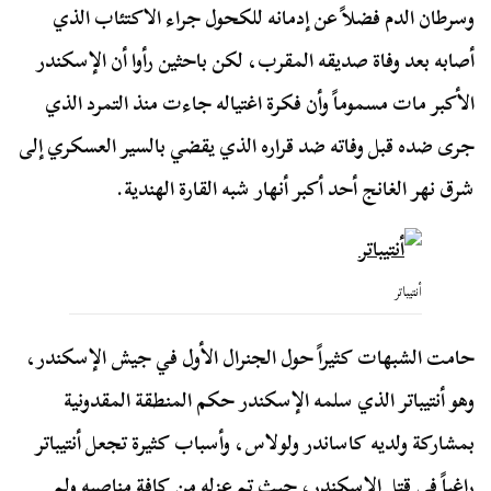
وسرطان الدم فضلاً عن إدمانه للكحول جراء الاكتئاب الذي
أصابه بعد وفاة صديقه المقرب، لكن باحثين رأوا أن الإسكندر
الأكبر مات مسموماً وأن فكرة اغتياله جاءت منذ التمرد الذي
جرى ضده قبل وفاته ضد قراره الذي يقضي بالسير العسكري إلى
شرق نهر الغانج أحد أكبر أنهار شبه القارة الهندية.
أنتيباتر
حامت الشبهات كثيراً حول الجنرال الأول في جيش الإسكندر،
وهو أنتيباتر الذي سلمه الإسكندر حكم المنطقة المقدونية
بمشاركة ولديه كاساندر ولولاس، وأسباب كثيرة تجعل أنتيباتر
راغباً في قتل الإسكندر، حيث تم عزله من كافة مناصبه ولم