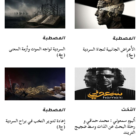
المصطبة
المصطبة
السردية تواجه الموت وأزمة المعنى
الأعراض الجانبية لنجاة السردية
(ج4)
(ج5)
التخت
المصطبة
ألبوم سمعوني : محمد حماقي و
إعادة تدوير النخب في براح السردية
رحلة البحث عن الذات وسط ضجيج
(ج3)
التريند