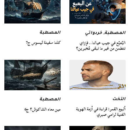
المصطبة
المصطبة
,
خردواتي
كلنا سفينة ثيسوس ج7
البُعبُع في جيب عيالنا.. فإزاي
نتطمن من غير ما نبقى مُخبرين؟
التخت
المصطبة
ألبوم القمر: قراءة في أزمة الهوية
مين معاه الشاكوش؟ ج6
الفنية لرامي صبري