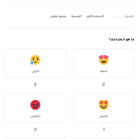
الوسوم
الإسكندر الأكبر
الرئيسية
وسيم عفيفي
ما هو انطباعك؟
أحببته
أحزنني
0
0
أعجبني
أغضبني
0
1