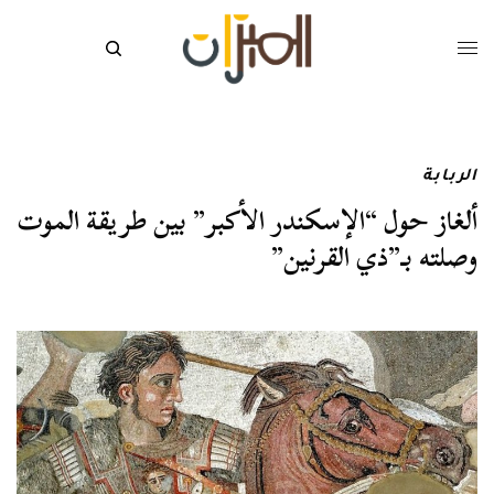
الربابة
ألغاز حول “الإسكندر الأكبر” بين طريقة الموت
وصلته بـ”ذي القرنين”