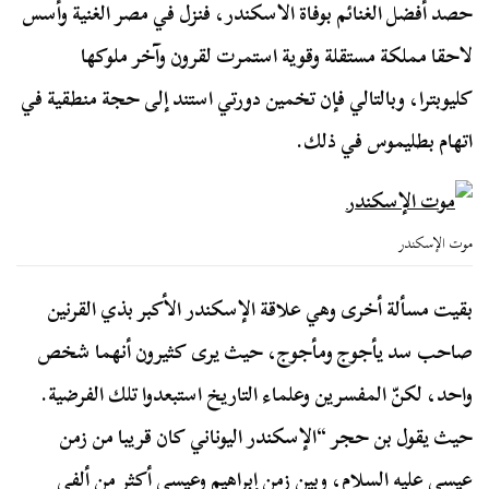
حصد أفضل الغنائم بوفاة الاسكندر، فنزل في مصر الغنية وأسس
لاحقا مملكة مستقلة وقوية استمرت لقرون وآخر ملوكها
كليوبترا، وبالتالي فإن تخمين دورتي استند إلى حجة منطقية في
اتهام بطليموس في ذلك.
موت الإسكندر
بقيت مسألة أخرى وهي علاقة الإسكندر الأكبر بذي القرنين
صاحب سد يأجوج ومأجوج، حيث يرى كثيرون أنهما شخص
واحد، لكنّ المفسرين وعلماء التاريخ استبعدوا تلك الفرضية.
حيث يقول بن حجر “الإسكندر اليوناني كان قريبا من زمن
عيسى عليه السلام، وبين زمن إبراهيم وعيسى أكثر من ألفي