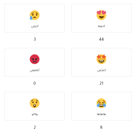
أحببته
أحزنني
3
44
أعجبني
أغضبني
0
21
هاهاها
واااو
2
8