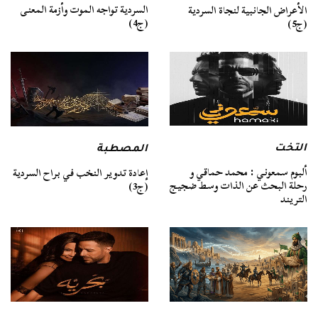
السردية تواجه الموت وأزمة المعنى
الأعراض الجانبية لنجاة السردية
(ج4)
(ج5)
التخت
المصطبة
ألبوم سمعوني : محمد حماقي و
إعادة تدوير النخب في براح السردية
رحلة البحث عن الذات وسط ضجيج
(ج3)
التريند