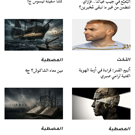
كلنا سفينة ثيسوس ج7
البُعبُع في جيب عيالنا.. فإزاي
نتطمن من غير ما نبقى مُخبرين؟
التخت
المصطبة
ألبوم القمر: قراءة في أزمة الهوية
مين معاه الشاكوش؟ ج6
الفنية لرامي صبري
المصطبة
المصطبة