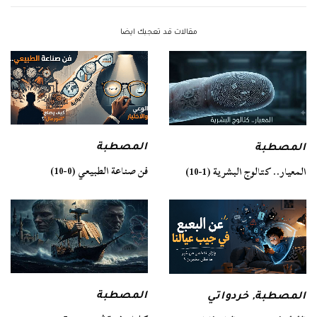
مقالات قد تعجبك ايضا
المصطبة
المصطبة
فن صناعة الطبيعي (0-10)
المعيار.. كتالوج البشرية (1-10)
المصطبة
المصطبة
,
خردواتي