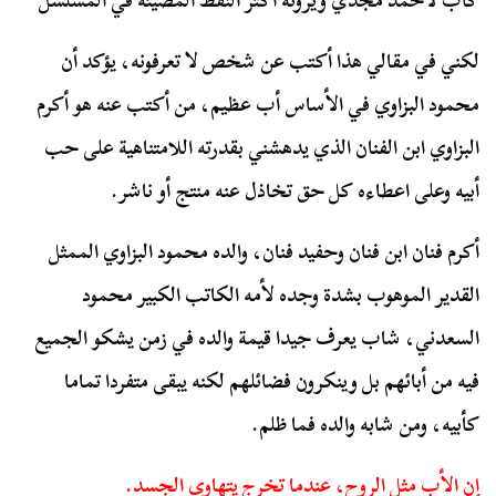
كأب لأحمد مجدي ويرونه أكثر النقط المضيئة في المسلسل
لكني في مقالي هذا أكتب عن شخص لا تعرفونه، يؤكد أن
محمود البزاوي في الأساس أب عظيم، من أكتب عنه هو أكرم
البزاوي ابن الفنان الذي يدهشني بقدرته اللامتناهية على حب
أبيه وعلى اعطاءه كل حق تخاذل عنه منتج أو ناشر.
أكرم فنان ابن فنان وحفيد فنان، والده محمود البزاوي الممثل
القدير الموهوب بشدة وجده لأمه الكاتب الكبير محمود
السعدني، شاب يعرف جيدا قيمة والده في زمن يشكو الجميع
فيه من أبائهم بل وينكرون فضائلهم لكنه يبقى متفردا تماما
كأبيه، ومن شابه والده فما ظلم.
إن الأب مثل الروح، عندما تخرج يتهاوى الجسد.