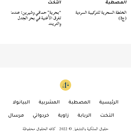
المصطبة
التخت
الخلطة السحرية للتركيبة السردية
“بحرية” حماقي وشيرين: عندما
(ج2)
تغرق الأغنية في بحر الجدل
والتريند
الرئيسية
المصطبة
المشربية
البيانولا
التخت
الربابة
زاوية
خردواتي
مرسال
حقوق الملكية والتشغيل © 2022 كافه الحقوق محفوظة