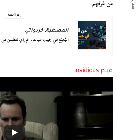
المقال التالي
من غرفهم.
إقرأ أيضا
المصطبة
,
خردواتي
البُعبُع في جيب عيالنا.. فإزاي نتطمن من 
فيلم
Insidious