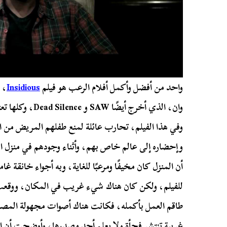
واحد من أفضل وأكمل أفلام الرعب هو فيلم
Insidious
وان، الذي أخرج أيض
وفي هذا الفيلم، تحارب عائلة لمنع طفلهم المريض من ا
وإحضاره إلى عالم خاص بهم، وأثناء وجودهم في منزل ا
أن المنزل كان مخيفًا ومرعبًا للغاية، وبه أجواء خانقة غ
للفيلم، ولكن كان هناك شيء غريب في المكان، ووقعت
طاقم العمل بأكمله، فكانت هناك أصوات مجهولة المص
غريبة تنتشر فجأة ولا يعلم أحد مصدرها، وأوضحت أن ا