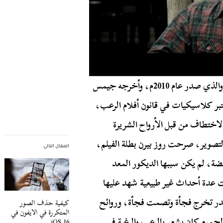
، والذي صدر عام 2010م، وأخرجه جيمس
ًا SAW و Dead Silence، وكلها تعتبر كلاسيكيات في قانون أفلام الرعب،
لاختطاف من قبل الأرواح الشريرة
لتصوير، صرحت روز بيرن بطلة الفيلم،
المقال التالي
امضة، لم يكن سببها الديكور المعد
 عدة أحداث غير طبيعية شهد عليها
در تخرج فجأة وتصمت فجأة، وروائح
كيفية حذف الصور
المتكررة في الايفون في
لجميع كان يشعر بالرعب والرغبة في
iOS 16