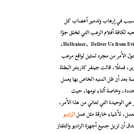
ل تسبب في إرهاب وتدمير أعصاب كل
لكافة أفلام الرعب التي تخلق جوًا
غامضًا ومثيرًا، مثل أفلام الرعب الشهيرة مثل Hellraiser، Deliver Us from Evil، Sinister،
ويره لفيلم The Exorcism of Emily Rose، تحول الأمر من مجرد تمثيل لواقع مرعب
فمثلًا، قالت جينفر كاربنتر البطلة
ة بعد أن ظل المنبه الخاص بها يعمل
محددة، وخاصة أثناء نومها، حيث
ي الوحيدة التي تعاني من هذا الأمر،
لعمل، لأشياء خارقة مثل عمل
الراديو
ندق أن تزيل جميع أجهزة الراديو والتلفاز