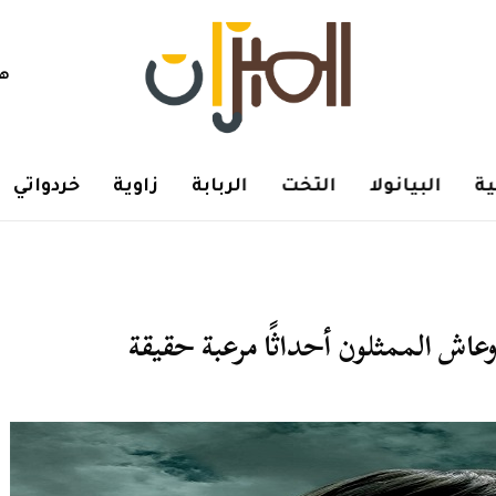
هم
ة
البيانولا
التخت
الربابة
زاوية
خردواتي
وعاش الممثلون أحداثًا مرعبة حقيقة