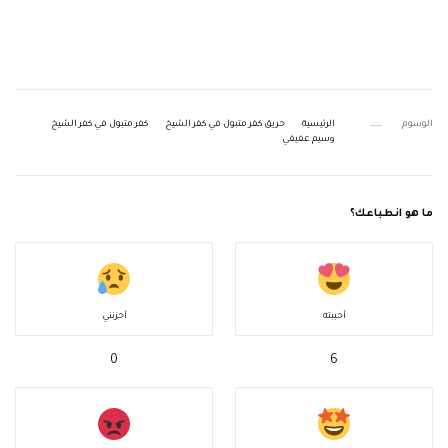
الوسوم
الرئيسية
حريق كفر متبول في كفر الشيخ
كفر متبول في كفر الشيخ
وسيم عفيفي
ما هو انطباعك؟
أحببته
أحزنني
0
6