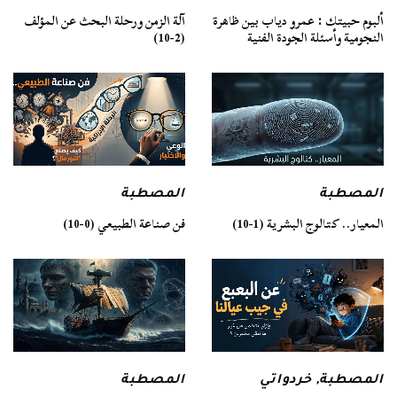
ألبوم حبيتك : عمرو دياب بين ظاهرة
آلة الزمن ورحلة البحث عن المؤلف
النجومية وأسئلة الجودة الفنية
(2-10)
المصطبة
المصطبة
فن صناعة الطبيعي (0-10)
المعيار.. كتالوج البشرية (1-10)
المصطبة
المصطبة
,
خردواتي