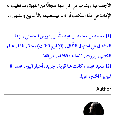
الاجتماعية ويشرب في كل منها فنجانًا من القهوة وقد تطيب له
الإقامة في هذا المكتب أو ذاك فيستضيفه بالأسابيع والشهور».
[1]
محمد بن محمد بن عبد الله بن إدريس الحسني، نزهة
المشتاق في اختراق الآفاق، (الإقليم الثالث)، جـ3، ط/1، عالم
الكتب، بيروت، 1409هـ / 1989م، ص340.
[2]
سعيد عبده، كانت هنا قرية، جريدة أخبار اليوم، عدد: 8
فبراير 1947م، ص3.
Author