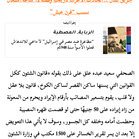
بسبب “فرن عيش”
إقرأ أيضا
الربابة
,
المصطبة
“مظاهرة ضد مصر في إسرائيل” لا داعي للاندهاش
فعلوا الأسوأ سنة 1948م
الصحفي سعيد عبده علق على ذلك بقوله «قانون الشئون ككل
القوانين التي يسنها ساكن القصر لساكن الكوخ، قانون بلا عقل
ولا قلب، يقوم بتسعير المصائب بأرقام الإيراد ويحرم من المعونة
من زاد إيراده على 50 جنيهًا حتى لو قصمت ظهره المصيبة
وحطمت أمامه وخلفه كل الجسور، وسوف لا يأتي هذا التعويض
إلا بعد ان يمر تقرير الخسائر على 1500 مكتب في وزارة الشئون