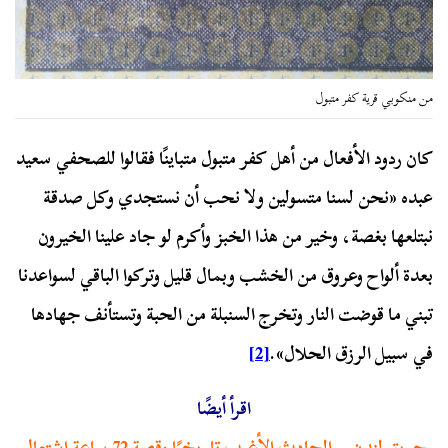
من منكوبي قرية كفر متبول
كان ردود الأفعال من أهل كفر متبول متباينًا فقالوا للصحفي سعيد
عبده «نحن لسنا متسولين ولا نحب أن نستجدي وكل صدقة
نبتلعها بغصة، وخير من هذا الخبز وأكرم لو جاد علينا الخيرون
بعدة ألواح وعروق من الخشب وبمال قليل وتركوا الباقي لسواعدنا
تبني ما قوضت النار وتخرج السنبلة من الحبة وتستأنف جهادها
في سبيل الرزق الحلال».
[2]
اقرأ أيضًا
حريق لندن .. الحادث الأغرب تاريخيًا وقصة 72 ساعة اشتعال