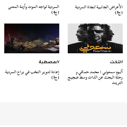
السردية تواجه الموت وأزمة المعنى
الأعراض الجانبية لنجاة السردية
(ج4)
(ج5)
التخت
المصطبة
ألبوم سمعوني : محمد حماقي و
إعادة تدوير النخب في براح السردية
رحلة البحث عن الذات وسط ضجيج
(ج3)
التريند