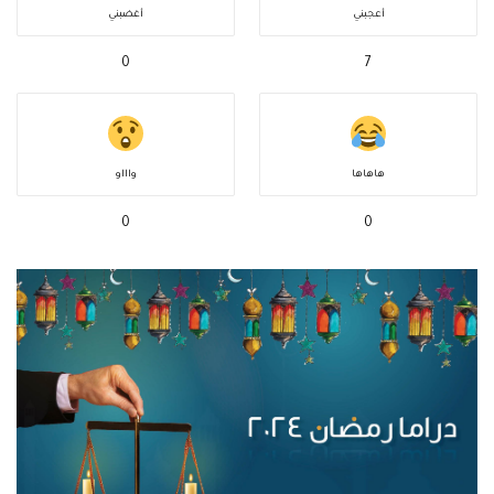
أعجبني
أغضبني
0
7
هاهاها
واااو
0
0