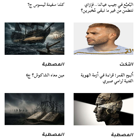
كلنا سفينة ثيسوس ج7
البُعبُع في جيب عيالنا.. فإزاي
نتطمن من غير ما نبقى مُخبرين؟
التخت
المصطبة
ألبوم القمر: قراءة في أزمة الهوية
مين معاه الشاكوش؟ ج6
الفنية لرامي صبري
المصطبة
المصطبة