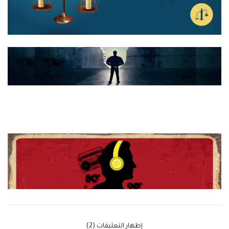
‫إظهار التعليقات (2)