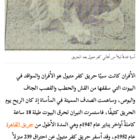
أسرة تتدفأ ليلاً من أهالي كفر متبول بعد الحريق
الأفران كانت سببًا حريق كفر متبول هو الأفران والمواقد في
البيوت التي سقفها من القش والحطب والقصب الجاف
والبوص، وساهمت الصدف المميتة في المأساة إذ كان الريح يوم
الحريق كثيفًا، فاستمرت النيران تحرق البيوت طيلة 18 ساعة
كاملةً أواخر يناير عام 1947م وهي المدة الأطول من
حريق القاهرة
عام 1952م، وقد أسفر حريق كفر متبول عن احتراق 239 منزلاً