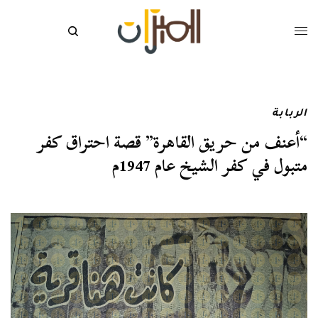
الربابة
“أعنف من حريق القاهرة” قصة احتراق كفر
متبول في كفر الشيخ عام 1947م