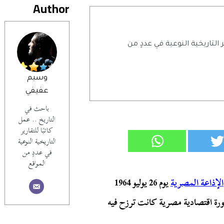
Author
ر التاريخية النوعية في عددٍ من
وسيم
عفيفي
باحث في
التاريخ .. عمل
كاتبًا للتقارير
التاريخية النوعية
في عددٍ من
المواقع
الإذاعة المصرية
يوم 26 يوليو 1964
رة اقتصادية مصرية كانت ترزح فيه