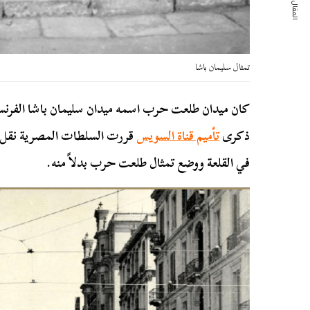
المقال التالي
تمثال سليمان باشا
كان ميدان طلعت حرب اسمه ميدان سليمان باشا الفرن
ذكرى
تأميم قناة السويس
قررت السلطات المصرية نقل ت
في القلعة ووضع تمثال طلعت حرب بدلاً منه.