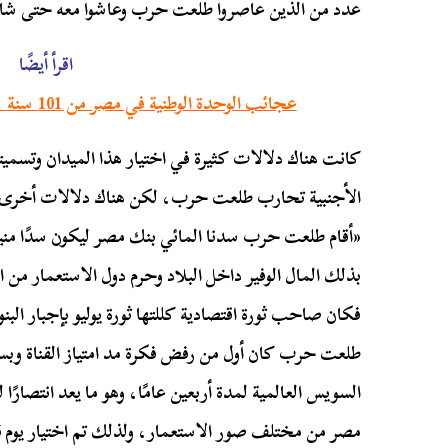
عدد من الذين عاصروا طلعت حرب وعاشوا معه حتى شاهد
اقرأ أيضًا
عجائب الوحدة الوطنية في مصر من 101 سنة .. حين تكون بالاغتيال السياسي
كانت هناك دلالات كثيرة في اختيار هذا الميدان وتسميت
الأجنبية تحارب طلعت حرب، لكن هناك دلالات أخرى ذك
«أقام طلعت حرب سدنا المائي بنك مصر ليكون سدًا مني
بذلك المال الوفير داخل البلاد وحرم دول الاستعمار من ابتز
فكان صاحب ثورة اقتصادية كللتها ثورة يوليو بإجبار الب
طلعت حرب كان أول من رفض فكرة مد امتياز القناة وبسب
السويس العالمية لمدة أربعين عامًا، وهو ما يعد انتصارً