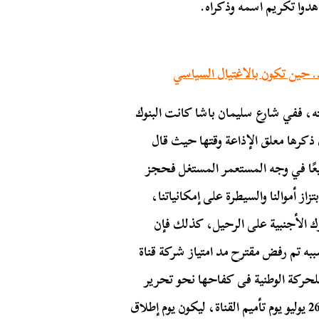
وا تكريم اسمه وذكراه.
ه، ففي شارع سليمان باشا كانت البنوك
رها معلق الإذاعة وقتها حيث قال
عًا في وجه المستعمر المستغل فحجز
از أموالنا والسيطرة على إمكانياتنا،
نوك الأجنبية على الرحيل، كذلك فإن
به تم رفض مقترح مد امتياز شركة قناة
ا للحركة الوطنية فى كفاحها نحو تحرير
مصر من مختلف صور الاستعمار، ولذلك تم اختيار يوم 26 يوليو يوم تأميم القناة، ليكون يوم إطلاق