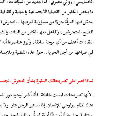
الخمايسي، روائي مصري، له العديد من المؤلفات، كما أ
ما يخص الكثير من القضايا الاجتماعية والدينية والثقافي
يحمّل فيها المرأة جزءًا من مسؤولية تعرضها لـ التحرش 
لفضح المتحرشين، وتفاعل معها الكثير من البنات وال
انتقادات أعنف من أي موجة سابقة، وأبرز عناصرها أنه “
في صراعها من أجل الحرية.. حول هذه القضية وملابساتها
لماذا تصر على تصريحاتك المثيرة بشأن التحرش الجنسي
ـ لأنها تصريحات ليست خاطئة. فأنا أشير لوجود دور للم
هناك نظام بيولوجي للإنسان. إذا استثير الرجل يثار. ولا
يستثار الرجل وطنيًّا أو دينيًّا أو تقاليديًّا. وإثارة الرجل 