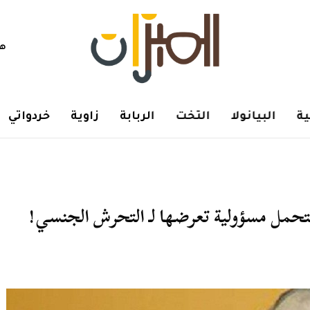
هم
ة
البيانولا
التخت
الربابة
زاوية
خردواتي
تتحمل مسؤولية تعرضها لـ التحرش الجنسي!