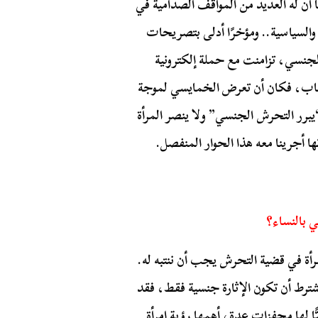
ن له العديد من المواقف الصدامية في
ة والسياسية.. ومؤخرًا أدلى بتصريحات
الجنسي، تزامنت مع حملة إلكترونية
شباب، فكان أن تعرض الخمايسي لموجة
يبرر التحرش الجنسي” ولا ينصر المرأة
 أجرينا معه هذا الحوار المنفصل.
 بالنساء؟
رأة في قضية التحرش يجب أن ننتبه له.
 يشترط أن تكون الإثارة جنسية فقط، فقد
جنسيًّا لها محفزات عدة، أهمها رؤية امرأة