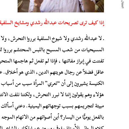
المقال التالي
إذا كيف ترى تصريحات عبدالله رشدي ومشايخ السلفية
ـ لا عبدالله رشدي ولا شيوخ السلفية برروا التحرش، ولا 
المسيحيات من شعب المسيح باللبس المحتشم برروا للتحر
تفننت في إبراز مفاتنها ، فإذا لم تفعل ثم هاجمها المت
عاقل فضلاً عن رجال هويتهم الدين، الذي هو أخلاق. عب
الكنيسة يشيرون إلى أن “تعري” المرأة سبب من أسباب 
هؤلاء وهم يقولون إننا لا نبرر التحرش، ولكننا نلفت الان
مبيتة لتجريمهم بسبب توجهاتهم اليمينية. دعني أسألك:
بالفعل يوميًّا من اليسار؟ أين أصواتهم من الاتهام الم
كلام الروائي الأستاذ رؤوف مسعد عن ارتكاب الشاعر ا