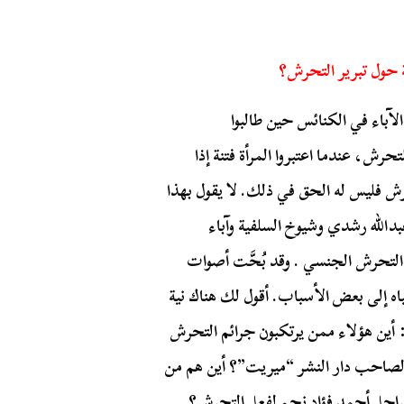
 حول تبرير التحرش؟
الآباء في الكنائس حين طالبوا
ش، عندما اعتبروا المرأة فتنة إذا
حرش فليس له الحق في ذلك. لا يقول بهذا
دالله رشدي وشيوخ السلفية وآباء
التحرش الجنسي . وقد بُحَّت أصوات
تباه إلى بعض الأسباب. أقول لك هناك نية
 أين هؤلاء ممن يرتكبون جرائم التحرش
وجه لصاحب دار النشر “ميريت”؟ أين هم من
لراحل أحمد فؤاد نجم لفعل التحرش؟