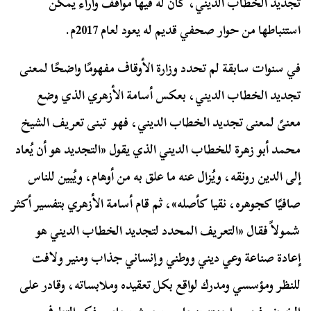
تجديد الخطاب الديني، كان له فيها مواقف وآراء يمكن
استنباطها من حوار صحفي قديم له يعود لعام 2017م.
في سنوات سابقة لم تحدد وزارة الأوقاف مفهومًا واضحًا لمعنى
تجديد الخطاب الديني، بعكس أسامة الأزهري الذي وضع
معنىً لمعنى تجديد الخطاب الديني، فهو
تبنى تعريف الشيخ
محمد أبو زهرة للخطاب الديني الذي يقول «التجديد هو أن يُعاد
إلى الدين رونقه، ويُزال عنه ما علق به من أوهام، ويُبين للناس
صافيًا كجوهره، نقيا كأصله»، ثم قام أسامة الأزهري بتفسير أكثر
شمولاً فقال «التعريف المحدد لتجديد الخطاب الديني هو
إعادة صناعة وعي ديني ووطني وإنساني جذاب ومنير ولافت
للنظر ومؤسسي ومدرك لواقع بكل تعقيده وملابساته، وقادر على