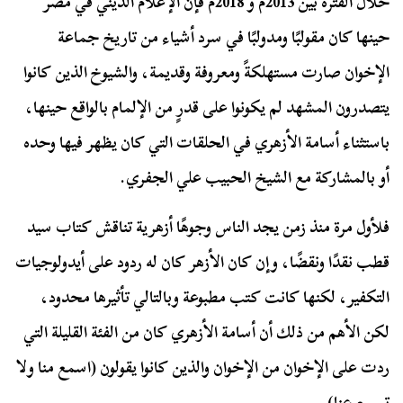
خلال الفترة بين 2013م و 2018م فإن الإعلام الديني في مصر
حينها كان مقولبًا ومدولبًا في سرد أشياء من تاريخ جماعة
الإخوان صارت مستهلكةً ومعروفة وقديمة، والشيوخ الذين كانوا
يتصدرون المشهد لم يكونوا على قدرٍ من الإلمام بالواقع حينها،
باستثناء أسامة الأزهري في الحلقات التي كان يظهر فيها وحده
أو بالمشاركة مع الشيخ الحبيب علي الجفري.
فلأول مرة منذ زمن يجد الناس وجوهًا أزهرية تناقش كتاب سيد
قطب نقدًا ونقضًا، وإن كان الأزهر كان له ردود على أيدولوجيات
التكفير، لكنها كانت كتب مطبوعة وبالتالي تأثيرها محدود،
لكن الأهم من ذلك أن أسامة الأزهري كان من الفئة القليلة التي
ردت على الإخوان من الإخوان والذين كانوا يقولون (اسمع منا ولا
تسمع عنا).