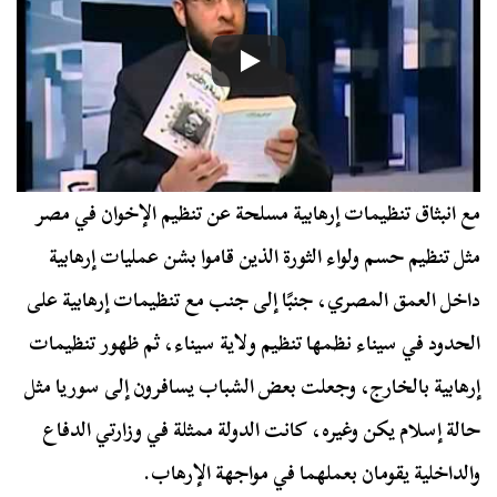
مع انبثاق تنظيمات إرهابية مسلحة عن تنظيم الإخوان في مصر
مثل تنظيم حسم ولواء الثورة الذين قاموا بشن عمليات إرهابية
داخل العمق المصري، جنبًا إلى جنب مع تنظيمات إرهابية على
الحدود في سيناء نظمها تنظيم ولاية سيناء، ثم ظهور تنظيمات
إرهابية بالخارج، وجعلت بعض الشباب يسافرون إلى سوريا مثل
حالة إسلام يكن وغيره، كانت الدولة ممثلة في وزارتي الدفاع
والداخلية يقومان بعملهما في مواجهة الإرهاب.