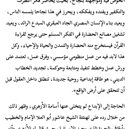
الخوض فيه ومواجهته بنجاح، بحيث يحاصر فكر التطرف
والتكفير ويفنده ويفككه، ويحرز في هذا نجاحا يلمسه الناس،
ويعيد بناء الإنسان المصري الجاد العبقري المبدع الرائد، ويعيد
تشغيل مصانع الحضارة في الفكر المسلم حتى يرجع لقراءة
القرآن فيستخرج منه الحضارة والتمدن والحياة والإحياء، وكل
هذا لابد فيه من عمل منظومي مؤسسي، وفرق عمل، تعتمد على
ورش عمل وخطط تنفيذ ومتابعة وحوكمة، تجديد الخطاب
الديني، هو طاقة إبداعية روحية جديدة، تنطلق داخل العقول قبل
أن تتحقق على أرض الواقع».
الحاجة إلى الإبداع لم يتخلى عنها أسامة الأزهري، وظهر ذلك
من خلال رده على تهنئتة الشيخ عاشور أبو العلا الإمام والخطيب
بأوقاف الجيزة الذي يجيد الإسبانية، حيث قال له الأزهري «أنه