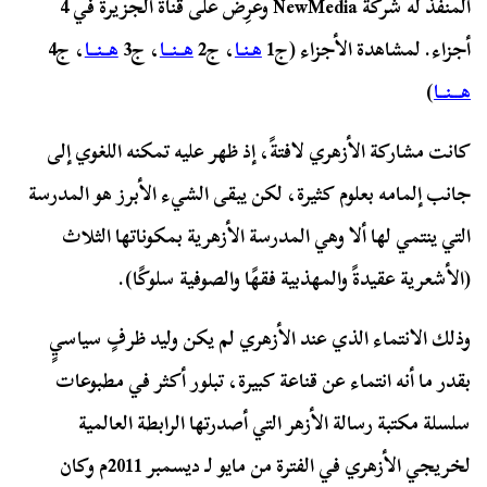
المنفذ له شركة NewMedia وعُرِض على قناة الجزيرة في 4
أجزاء. لمشاهدة الأجزاء (ج1
هـنـا
، ج2
هــنــا
، ج3
هــنــا
، ج4
هـــنــا
)
كانت مشاركة الأزهري لافتةً، إذ ظهر عليه تمكنه اللغوي إلى
جانب إلمامه بعلوم كثيرة، لكن يبقى الشيء الأبرز هو المدرسة
التي ينتمي لها ألا وهي المدرسة الأزهرية بمكوناتها الثلاث
(الأشعرية عقيدةً والمهذبية فقهًا والصوفية سلوكًا).
وذلك الانتماء الذي عند الأزهري لم يكن وليد ظرفٍ سياسيٍ
بقدر ما أنه انتماء عن قناعة كبيرة، تبلور أكثر في مطبوعات
سلسلة مكتبة رسالة الأزهر التي أصدرتها الرابطة العالمية
لخريجي الأزهري في الفترة من مايو لـ ديسمبر 2011م وكان