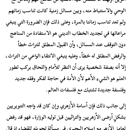
الوحي والاستنباط منه، وبين مسائل زمنية كانت تناسب زمانهم
ولم تعد تناسب زماننا بالمرة، وعلى ذلك فإن الضرورة التي ينبغي
مراعاتها في تجديد الخطاب الديني هو الاستفادة من المناهج
دون التوقف عند المسائل، وأن القبول المطلق للتراث خطأ
والرفض المطلق له خطأ، وعليه ينبغي الانتقاء الواعي من التراث،
إلا أنه بصفة شخصية يرى أن النظر للأمام واللحاق بركب تطور
العلم هو الشيء الأهم لأن الأمة في حاجة لفكر وفقه جديد
وفلسفة جديدة تشتبك مع فلسفات العالم.
إلى جانب ذلك فإن أسامة الأزهري وإن كان قد واجه التنويريين
بشكلٍ أرضى الأزهريين والتراثيين قبل توليه الوزارة، فهو قد رفض
تعامل الأزهر مع إسلام البحيري في مسألة تحويله للقضاء إذ قال