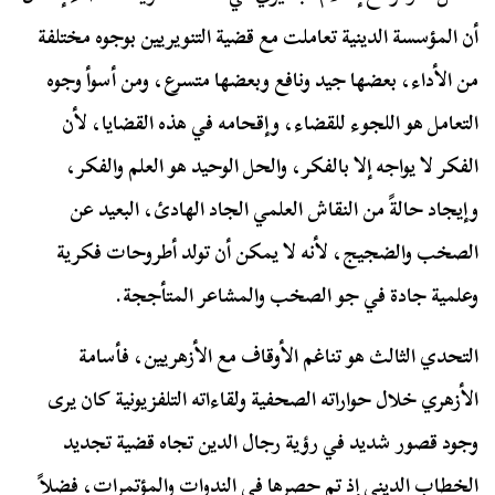
أن المؤسسة الدينية تعاملت مع قضية التنويريين بوجوه مختلفة
من الأداء، بعضها جيد ونافع وبعضها متسرع، ومن أسوأ وجوه
التعامل هو اللجوء للقضاء، وإقحامه في هذه القضايا، لأن
الفكر لا يواجه إلا بالفكر، والحل الوحيد هو العلم والفكر،
وإيجاد حالةً من النقاش العلمي الجاد الهادئ، البعيد عن
الصخب والضجيج، لأنه لا يمكن أن تولد أطروحات فكرية
وعلمية جادة في جو الصخب والمشاعر المتأججة.
التحدي الثالث هو تناغم الأوقاف مع الأزهريين، فأسامة
الأزهري خلال حواراته الصحفية ولقاءاته التلفزيونية
كان يرى
وجود قصور شديد في رؤية رجال الدين تجاه قضية تجديد
الخطاب الديني إذ تم حصرها في الندوات والمؤتمرات، فضلاً