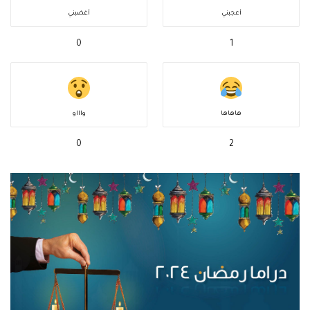
أعجبني
أغضبني
0
1
هاهاها
واااو
0
2