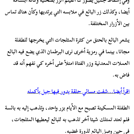
وفي إسقاط جميل يصور لنا الفيلم الزر بفتحتيه وكأنه ابتسامة
أيضا، وكذلك زر البائع في ملابسه التي يرتديها وكأن هناك تماس
بين الأزرار المختلفة.
يشعر البائع بالحنق من كثرة المثلجات التي يخرجها للطفلة
مجانا، بينما في رمزية أخرى نرى البرطمان الذي يضع فيه البائع
العملات المعدنية وزر الفتاة امتلأ على أخره كي نفهم أنه قد
فاض به.
اقرأ أيضا…شفت مسائي حلقة يدور فيها جيل بأكمله
الطفلة المسكينة تصبح مع الأيام بزر واحد، وتذهب إليه به بائسة
فلم تعتد تمتلك شيئا آخر تذهب به للبائع ليعطيها المثلجات،
في حين وصل البائع لذورة غضبه.