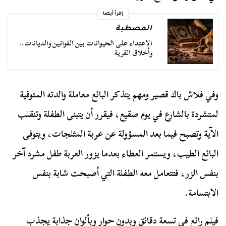
إقرأ أيضا
المصطبة
الاعتداء على الحيوانات بين القوانين والديانات..
وأخلاق القرية
وفي فلاش باك قصير ومهم يتذكر البائع معاملة والدته المتوفية
لمتشردة بالشارع في يوم صقيع، فيقرر أن يتبنى الطفلة وتنقلب
الآية وتصبح فيما بعد المسؤولة عن عربة المثلجات، ويتوفى
البائع الطيب، ويستمر العطاء بعدما يزور العربة طفل مشرد آخر
بنفس الزر، فتتعامل معه الطفلة التي أصبحت شابة بنفس
الابتسامة.
فيلم رائع في تسعة دقائق وبدون حوار وبألوان جذابة يجذب