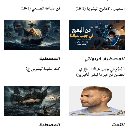
فن صناعة الطبيعي (0-10)
المعيار.. كتالوج البشرية (1-10)
المصطبة
المصطبة
,
خردواتي
كلنا سفينة ثيسوس ج7
البُعبُع في جيب عيالنا.. فإزاي
نتطمن من غير ما نبقى مُخبرين؟
التخت
المصطبة