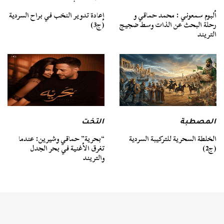
ألبوم سمعوني : محمد حماقي و
إعادة تدوير النخب في براح السردية
رحلة البحث عن الذات وسط ضجيج
(ج3)
التريند
المصطبة
التخت
الخلطة السحرية للتركيبة السردية
“بحرية” حماقي وشيرين: عندما
(ج2)
تغرق الأغنية في بحر الجدل
والتريند