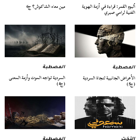
ألبوم القمر: قراءة في أزمة الهوية
مين معاه الشاكوش؟ ج6
الفنية لرامي صبري
المصطبة
المصطبة
السردية تواجه الموت وأزمة المعنى
الأعراض الجانبية لنجاة السردية
(ج4)
(ج5)
التخت
المصطبة