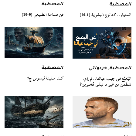
المصطبة
المصطبة
فن صناعة الطبيعي (0-10)
المعيار.. كتالوج البشرية (1-10)
المصطبة
المصطبة
,
خردواتي
كلنا سفينة ثيسوس ج7
البُعبُع في جيب عيالنا.. فإزاي
نتطمن من غير ما نبقى مُخبرين؟