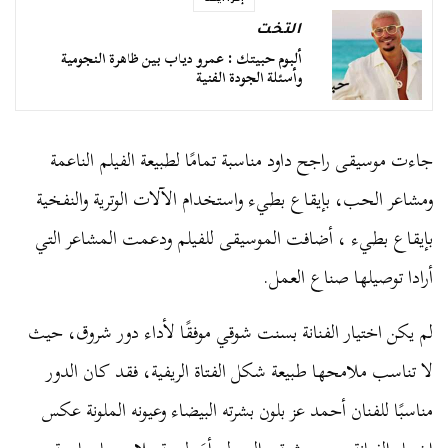
إقرأ أيضا
التخت
ألبوم حبيتك : عمرو دياب بين ظاهرة النجومية
وأسئلة الجودة الفنية
جاءت موسيقى راجح داود مناسبة تمامًا لطبيعة الفيلم الناعمة
ومشاعر الحب، بإيقاع بطيء واستخدام الآلات الوترية والنفخية
بإيقاع بطيء ، أضافت الموسيقى للفيلم ودعمت المشاعر التي
أرادا توصيلها صناع العمل.
لم يكن اختيار الفنانة بسنت شوقي موفقًا لأداء دور شروق، حيث
لا تناسب ملامحها طبيعة شكل الفتاة الريفية، فقد كان الدور
مناسبًا للفنان أحمد عز بلون بشرته البيضاء وعيونه الملونة عكس