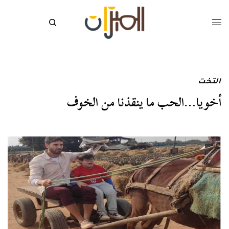
التخت
أخويا…الحب ما ينقذنا من الخوف