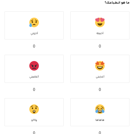
ما هو انطباعك؟
أحببته
أحزنني
0
0
أعجبني
أغضبني
0
0
هاهاها
واااو
0
0