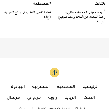
التخت
المصطبة
ألبوم سمعوني : محمد حماقي و
إعادة تدوير النخب في براح السردية
رحلة البحث عن الذات وسط ضجيج
(ج3)
التريند
الرئيسية
المصطبة
المشربية
البيانولا
التخت
الربابة
زاوية
خردواتي
مرسال
حقوق الملكية والتشغيل © 2022 كافه الحقوق محفوظة