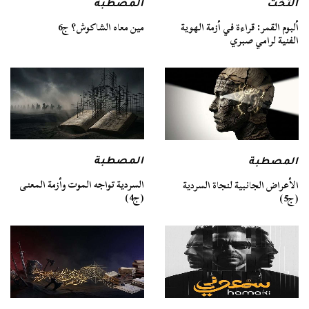
التخت
المصطبة
ألبوم القمر: قراءة في أزمة الهوية
مين معاه الشاكوش؟ ج6
الفنية لرامي صبري
المصطبة
المصطبة
السردية تواجه الموت وأزمة المعنى
الأعراض الجانبية لنجاة السردية
(ج4)
(ج5)