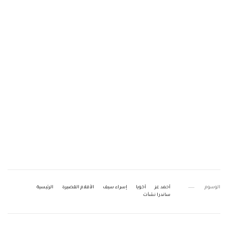
الوسوم
أحمد عز
أخويا
إسراء سيف
الأفلام القصيرة
الرئيسية
ساندرا نشأت