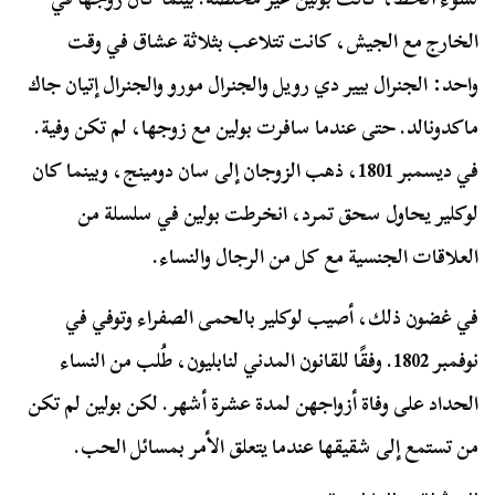
الخارج مع الجيش، كانت تتلاعب بثلاثة عشاق في وقت
واحد: الجنرال بيير دي رويل والجنرال مورو والجنرال إتيان جاك
ماكدونالد. حتى عندما سافرت بولين مع زوجها، لم تكن وفية.
في ديسمبر 1801، ذهب الزوجان إلى سان دومينج، وبينما كان
لوكلير يحاول سحق تمرد، انخرطت بولين في سلسلة من
العلاقات الجنسية مع كل من الرجال والنساء.
في غضون ذلك، أصيب لوكلير بالحمى الصفراء وتوفي في
نوفمبر 1802. وفقًا للقانون المدني لنابليون، طُلب من النساء
الحداد على وفاة أزواجهن لمدة عشرة أشهر. لكن بولين لم تكن
من تستمع إلى شقيقها عندما يتعلق الأمر بمسائل الحب.