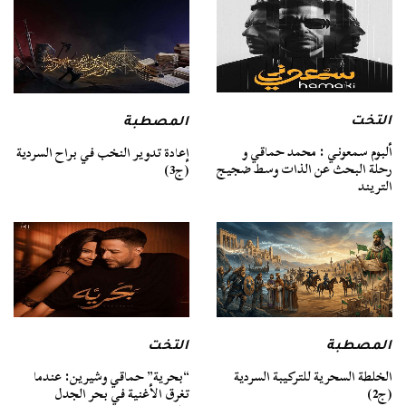
التخت
المصطبة
ألبوم سمعوني : محمد حماقي و
إعادة تدوير النخب في براح السردية
رحلة البحث عن الذات وسط ضجيج
(ج3)
التريند
المصطبة
التخت
الخلطة السحرية للتركيبة السردية
“بحرية” حماقي وشيرين: عندما
(ج2)
تغرق الأغنية في بحر الجدل