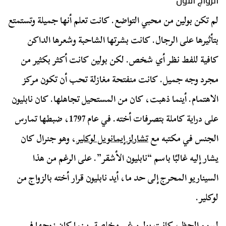
الزواج الأول
لم تكن بولين من محبي التواضع. كانت تعلم أنها جميلة وتستمتع
بتأثيرها على الرجال. كانت بشرتها الشاحبة وشعرها الداكن
كافية للفط نظر أي شخص. لكن بولين كانت أكثر بكثير من
مجرد وجه جميل. كانت منفتحة مغازلة تحب أن تكون مركز
الاهتمام. أينما ذهبت، كان من المستحيل تجاهلها. كان نابليون
على دراية كاملة بتصرفات أخته. في عام 1797، ضبطها تمارس
الجنس في مكتبه مع
تشارلز إيمانويل لوكلير
، وهو جنرال كان
يشار إليه غالبًا باسم “نابليون الأشقر”. على الرغم من هذا
السيناريو المحرج إلى حد ما، أيد نابليون قرار أخته بالزواج من
لوكلير.
لسوء الحظ، كانت بولين غير مخلصة. بينما كان زوجها في