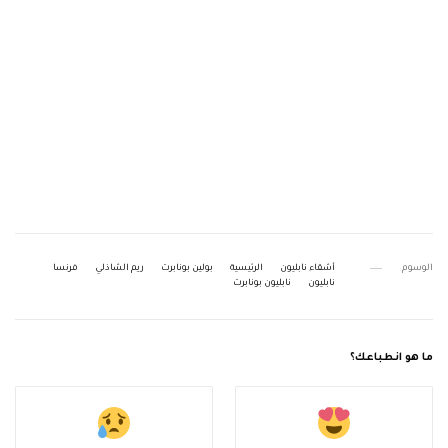
الوسوم
أشقاء نابليون
الرئيسية
بولين بونابرت
ريم الشاذلي
فرنسا
نابليون
نابليون بونابرت
ما هو انطباعك؟