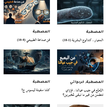
المصطبة
المصطبة
فن صناعة الطبيعي (0-10)
المعيار.. كتالوج البشرية (1-10)
المصطبة
المصطبة
,
خردواتي
كلنا سفينة ثيسوس ج7
البُعبُع في جيب عيالنا.. فإزاي
نتطمن من غير ما نبقى مُخبرين؟