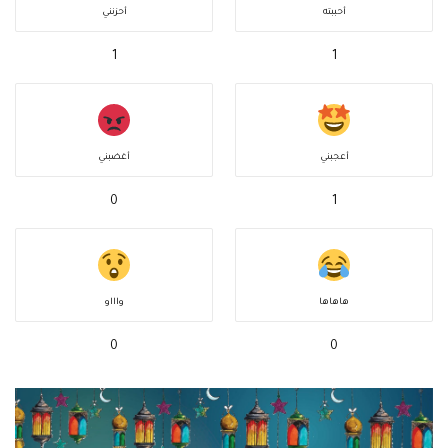
أحببته
أحزنني
1
1
أعجبني
أغضبني
0
1
هاهاها
واااو
0
0