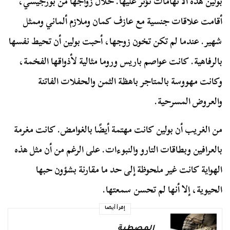
بولين هذه الاتهامات تؤثر عليها. خلال زواجها من بورجيسي،
أقامت علاقات جنسية مع عازف كمان وملازم ألماني وممثل
شهير. عندما لم تكن تخون زوجها، أحبت بولين أن تحيط نفسها
بالرفاهية. كانت عواصم باريس وروما مثالية لأذواقها الفخمة،
وكانت مهووسة بالمتاجر باهظة الثمن والحفلات الفاتنة
والعروض المسرحية.
من الغريب أن بولين كانت مهتمة أيضًا بالغوامض. كانت مغرمة
بالعرافين وبطاقات التارو والنبوءات. على الرغم من أن مثل هذه
الهواية كانت غير ملحوظة إلى حد ما مقارنة بشؤون حبها
الحيوية، إلا أنها لم تحسن سمعتها.
إقرأ أيضا
المصطبة