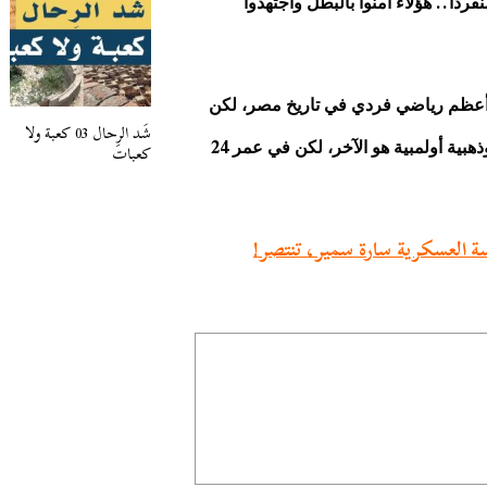
..
فردا
هؤلاء آمنوا بالبطل واجتهدوا
أعظم رياضي فردي في تاريخ مصر، لكن
شَد الرِحال 03 كعبة ولا
24
كعبات
هبية أولمبية هو الآخر، لكن في عمر
سة العسكرية سارة سمير، تنتصر!