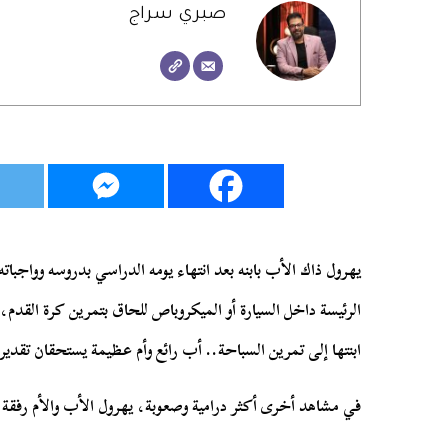
صبري سراج
يهرول ذاك الأب بابنه بعد انتهاء يومه الدراسي بدروسه وواجبا
الرئيسة داخل السيارة أو الميكروباص للحاق بتمرين كرة القد
..
ابنتها إلى تمرين السباحة
أب رائع وأم عظيمة يستحقان تقديرا 
في مشاهد أخرى أكثر درامية وصعوبة، يهرول الأب والأم رفقة ا