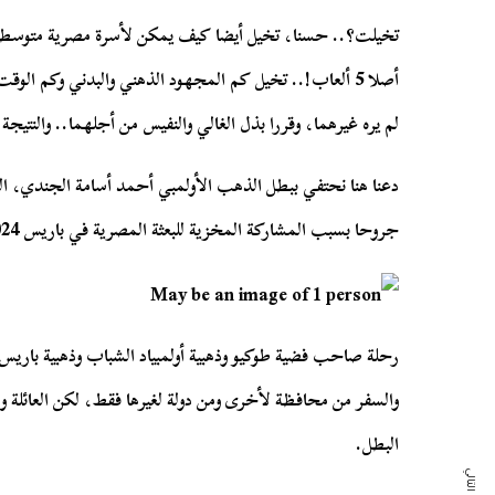
..
تخيلت؟
حسنا، تخيل أيضا كيف يمكن لأسرة مصرية متوسطة 
!..
5
أصلا
ألعاب
تخيل كم المجهود الذهني والبدني وكم الوقت 
..
لم يره غيرهما، وقررا بذل الغالي والنفيس من أجلهما
والنتيجة
دعنا هنا نحتفي ببطل الذهب الأولمبي أحمد أسامة الجندي، ا
24.
جروحا بسبب المشاركة المخزية للبعثة المصرية في باريس
رحلة صاحب فضية طوكيو وذهبية أولمبياد الشباب وذهبية باريس
والسفر من محافظة لأخرى ومن دولة لغيرها فقط، لكن العائلة و
.
البطل