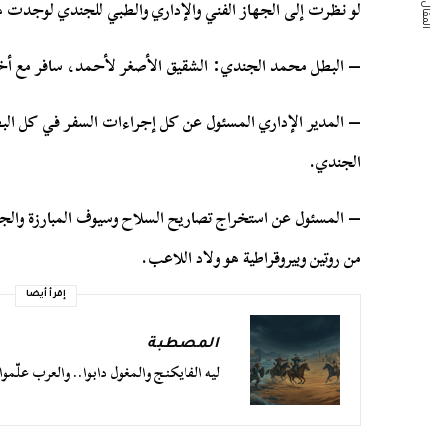
المقال التالي
لو نظرت إلى الجهاز الفني والإداري والطبي للجندي لوجدت ه
:
–
البطل محمد الجندي
الشقيق الأصغر لأحمد، سافر مع أخي
–
المدير الإداري المسئول عن كل إجراءات السفر في كل الب
.
الجندي
–
المسئول عن استخراج تصاريح السلاح وسيوف المبارزة والجر
.
من روتين وبيروقراطية هو ولاد اللاعب
إقرأ أيضا
المصطبة
ليه الفايكنج والمغول دابوا.. والعرب علّموا