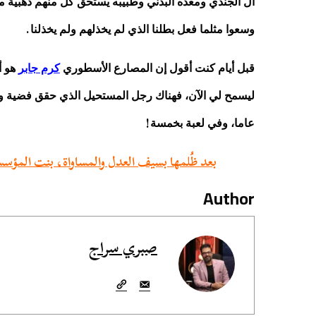
آل الجندي ومعده البدني وطبيبه يستحق كل منهم ذهبية من
.
وسعوا مثلما فعل بطلنا الذي لم يخذلهم ولم يخذلنا
قبل أيام كنت أقول إن المصارع الأسطوري
كرم جابر
هو 
ليسمح لي الآن، فهناك رجل المستحيل الذي حقق فضية وذ
!
عاما، وفي لعبة بخمسة
بعد ظُلمها بسيف العدل والمساواة، بنت المؤس
Author
صبري سراج