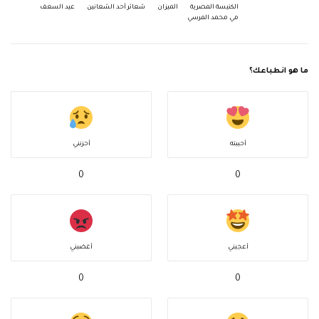
الكنيسة المصرية
الميزان
شعائر أحد الشعانين
عيد السعف
مي محمد المرسي
ما هو انطباعك؟
أحببته
أحزنني
0
0
أعجبني
أغضبني
0
0