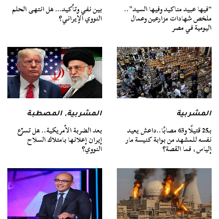
“فيها عبيد مناكيد وفيها السيد”..
بين نفي وتأكيد… هل انتهى الحلم
ملخص شهادات مزارعين وعمال
النووي الإيراني؟
اليومية في مصر
المشربية
المشربية
,
المصطبة
بـ25 قتيلًا و63 مصابًا..داعش يعيد
بعد الضربة الأمريكية.. هل تسرّع
نفسه للمشهد من بوابة كنيسة مار
إيران إعلانها بامتلاك السلاح
إلياس، فما القصة؟
النووي؟