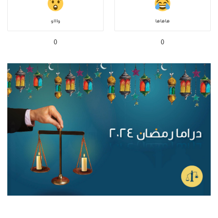
هاهاها
واااو
0
0