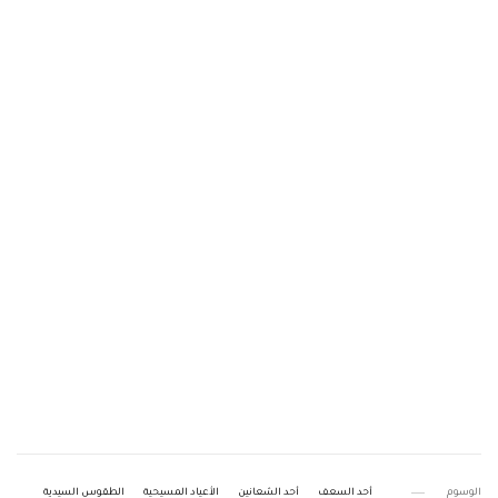
الوسوم
أحد السعف
أحد الشعانين
الأعياد المسيحية
الطقوس السيدية