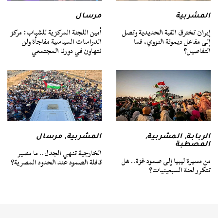
المشربية
مرسال
إيران تخترق القبة الحديدية وتصل
أمين اللجنة المركزية للشباب: مركز
إلى مفاعل ديمونة النووي، فما
الدراسات السياسية مفاجأة ولن
التفاصيل؟
نتهاون في دورنا المجتمعي
الربابة
,
المشربية
,
المشربية
,
مرسال
المصطبة
الخارجية تنهي الجدل.. ما مصير
من مسيرة ليبيا إلى صمود غزة.. هل
قافلة الصمود عند الحدود المصرية؟
تتكرر لعنة السبعينيات؟