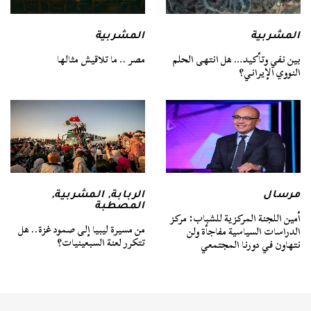
المشربية
المشربية
بين نفي وتأكيد… هل انتهى الحلم
مصر .. ما تلاقيش مثالها
النووي الإيراني؟
مرسال
الربابة
,
المشربية
,
المصطبة
أمين اللجنة المركزية للشباب: مركز
من مسيرة ليبيا إلى صمود غزة.. هل
الدراسات السياسية مفاجأة ولن
تتكرر لعنة السبعينيات؟
نتهاون في دورنا المجتمعي