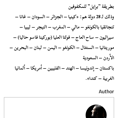
بطريقة ”برايل” للمكفوفين
وذلك لـ 28 دولة هم: «كينيا – الجزائر – السودان – غانا –
تنجانقيا بالكونغو – مالي – المغرب – النيجر – ليبيا –
سيراليون – ساح العاج – فولتا العليا (بوركينا فاسو حاليا) –
‏موريتانيا – السنغال – الكونغو – اليمن – لبنان – البحرين –
الأردن – السعودية
باكستان – إندونيسا – الهند – الفليبين – أمريكا – ألمانيا
الغربية – كندا».
Author