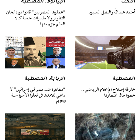
التخت
البيانولا
,
المصطبة
أحمد عبدالله والبطل المنبوذ
“عملوها المصريين” قادوا دون لجان
التطوير ولا مليارات حملة كان
العالم جزء منها
المصطبة
الربابة
,
المصطبة
خارطة إصلاح الإعلام الرياضي..
“مظاهرة ضد مصر في إسرائيل” لا
خطوة طال انتظارها
داعي للاندهاش فعلوا الأسوأ سنة
1948م