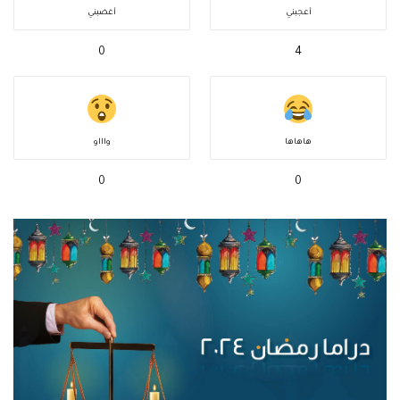
أعجبني
أغضبني
0
4
هاهاها
واااو
0
0