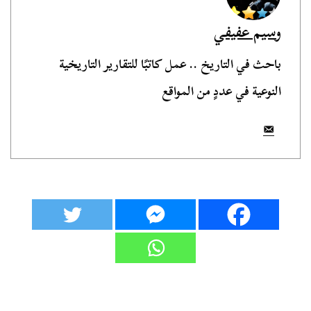
وسيم عفيفي
باحث في التاريخ .. عمل كاتبًا للتقارير التاريخية
النوعية في عددٍ من المواقع