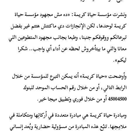
ونشرت مؤسسة حياة كريمة: «ده مش مجهود مؤسسة حياة
كريمة لوحدها، لكن الإنجازات دي ماكنتش هتتم غير بفضل
تبرعاتكم ووقوفكم جنبنا، وطبعا بجانب مجهود المتطوعين اللي
معانا واللي ما بيتأخروش لحظه عن أداء أي واجب.. شكرا
ليكم».
وأوضحت «حياة كريمة» أنه يمكن التبرع للمؤسسة من خلال
الرابط التالي، أو من خلال رقم الحساب الموحد للبنوك
45004500 أو من خلال فوري وتطبيق ميجا خير.
ومبادرة حياة كريمة هي مبادرة متعددة في أركانِها ومتكاملة في
ملامِحِها. تنبُع هذه المبادرة من مسؤولية حضارية وبُعد إنساني