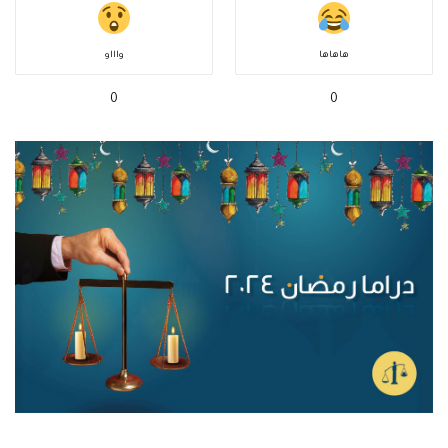
هاهاها
واااو
0
0