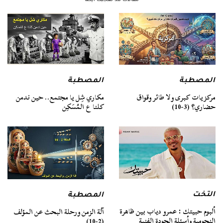
المصطبة
المصطبة
مركزيات كبرى ولا طائر وقواق
مكاري شِل يا مجتمع.. حين ندمن
حضاري؟ (3-10)
كلنا ع المُسَكِن
التخت
المصطبة
ألبوم حبيتك : عمرو دياب بين ظاهرة
آلة الزمن ورحلة البحث عن المؤلف
النجومية وأسئلة الجودة الفنية
(2-10)