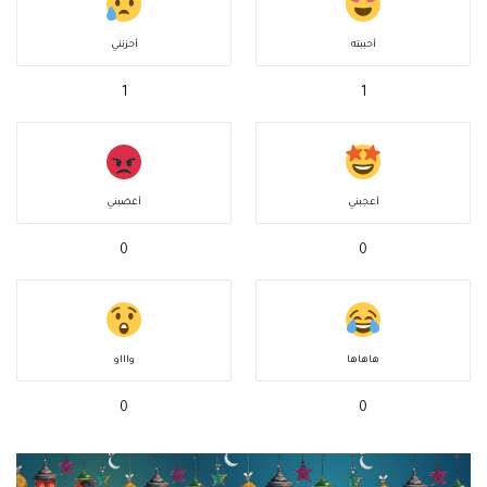
أحببته
أحزنني
1
1
أعجبني
أغضبني
0
0
هاهاها
واااو
0
0