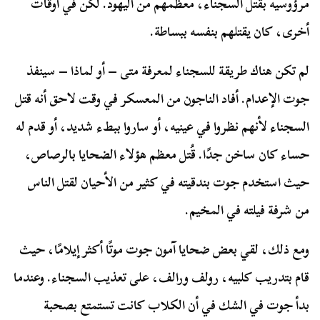
مرؤوسيه بقتل السجناء، معظمهم من اليهود. لكن في أوقات
أخرى، كان يقتلهم بنفسه ببساطة.
لم تكن هناك طريقة للسجناء لمعرفة متى – أو لماذا – سينفذ
جوت الإعدام. أفاد الناجون من المعسكر في وقت لاحق أنه قتل
السجناء لأنهم نظروا في عينيه، أو ساروا ببطء شديد، أو قدم له
حساء كان ساخن جدًا. قُتل معظم هؤلاء الضحايا بالرصاص،
حيث استخدم جوت بندقيته في كثير من الأحيان لقتل الناس
من شرفة فيلته في المخيم.
ومع ذلك، لقي بعض ضحايا آمون جوت موتًا أكثر إيلامًا، حيث
قام بتدريب كلبيه، رولف ورالف، على تعذيب السجناء. وعندما
بدأ جوت في الشك في أن الكلاب كانت تستمتع بصحبة