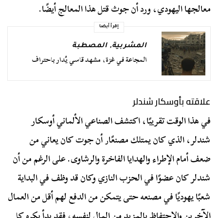
معالجها اليهودي، ورد أن جوث قتل هذا المعالج أيضًا.
إقرأ أيضا
المشربية
,
المصطبة
المجاعة في غزة، مشهد قاسي يُدار باحتراف
علاقته بأوسكار شندلر
في هذا الوقت تقريبًا، اكتشف الصناعي الألماني أوسكار
شندلر، الذي كان يمتلك مصنعًا٫ أن جوت كان يعاني من
ضعف أمام الإطراء والهدايا الفاخرة والرشاوى. على الرغم من أن
شندلر كان عضوًا في الحزب النازي وكان قد وظف في البداية
شعبًا يهوديًا في مصنعه حتى يتمكن من الدفع لهم أقل من العمال
الآخرين والاحتفاظ بالمزيد من المال لنفسه، فقد بدأ يكره كل