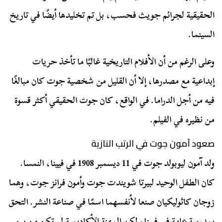
الحقيقية لجرائم جويث فحسب، بل تم تخليدها أيضًا في تاريخ
السينما.
وعلى الرغم من أن الأفلام التاريخية غالبًا ما تأخذ حريات
إبداعية مع مصدرها، إلا أن القليل من شخصية جوت كان مبالغًا
فيه من أجل الدراما. في الواقع، كان جوت الحقيقي أكثر قسوة
من نظيره في الفيلم.
صعود آمون جوت في الرتب النازية
ولد آمون ليوبولد جوت في 11 ديسمبر 1908 في فيينا، النمسا.
كان الطفل الوحيد لبيرتا شويندت جوت وأمون فرانز جوت، وهما
زوجان كاثوليكيان صنعا لأنفسهما اسمًا في صناعة النشر. التحق
بمدرسة عامة في فيينا، لكن المهنة الأكاديمية لم تكن من بين