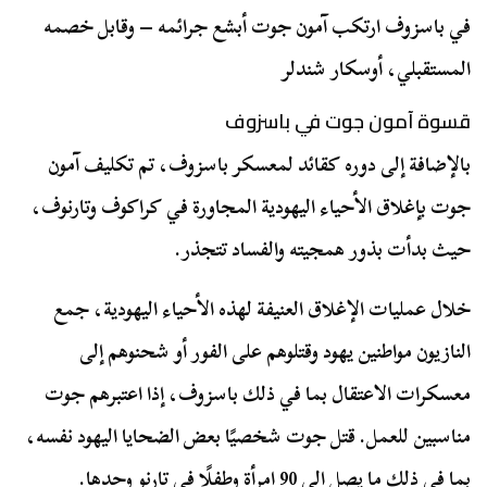
في باسزوف ارتكب آمون جوت أبشع جرائمه – وقابل خصمه
المستقبلي، أوسكار شندلر
قسوة آمون جوت في باسزوف
بالإضافة إلى دوره كقائد لمعسكر باسزوف، تم تكليف آمون
جوت بإغلاق الأحياء اليهودية المجاورة في كراكوف وتارنوف،
حيث بدأت بذور همجيته والفساد تتجذر.
خلال عمليات الإغلاق العنيفة لهذه الأحياء اليهودية، جمع
النازيون مواطنين يهود وقتلوهم على الفور أو شحنوهم إلى
معسكرات الاعتقال بما في ذلك باسزوف، إذا اعتبرهم جوت
مناسبين للعمل. قتل جوت شخصيًا بعض الضحايا اليهود نفسه،
بما في ذلك ما يصل إلى 90 امرأة وطفلًا في تارنو وحدها.