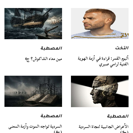
التخت
المصطبة
ألبوم القمر: قراءة في أزمة الهوية
مين معاه الشاكوش؟ ج6
الفنية لرامي صبري
المصطبة
المصطبة
السردية تواجه الموت وأزمة المعنى
الأعراض الجانبية لنجاة السردية
(ج4)
(ج5)