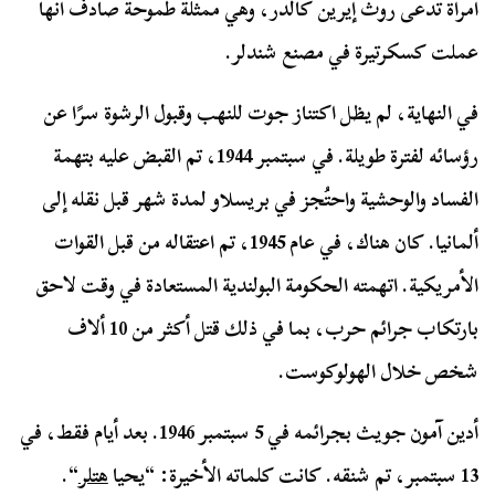
امرأة تدعى روث إيرين كالدر، وهي ممثلة طموحة صادف أنها
عملت كسكرتيرة في مصنع شندلر.
في النهاية، لم يظل اكتناز جوت للنهب وقبول الرشوة سرًا عن
رؤسائه لفترة طويلة. في سبتمبر 1944، تم القبض عليه بتهمة
الفساد والوحشية واحتُجز في بريسلاو لمدة شهر قبل نقله إلى
ألمانيا. كان هناك، في عام 1945، تم اعتقاله من قبل القوات
الأمريكية. اتهمته الحكومة البولندية المستعادة في وقت لاحق
بارتكاب جرائم حرب، بما في ذلك قتل أكثر من 10 ألاف
شخص خلال الهولوكوست.
أدين آمون جويث بجرائمه في 5 سبتمبر 1946. بعد أيام فقط، في
13 سبتمبر، تم شنقه. كانت كلماته الأخيرة: “يحيا
هتلر
“.