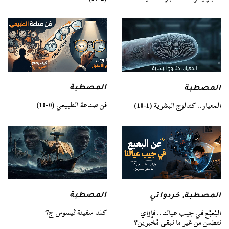
المصطبة
المصطبة
فن صناعة الطبيعي (0-10)
المعيار.. كتالوج البشرية (1-10)
المصطبة
المصطبة
,
خردواتي
كلنا سفينة ثيسوس ج7
البُعبُع في جيب عيالنا.. فإزاي
نتطمن من غير ما نبقى مُخبرين؟