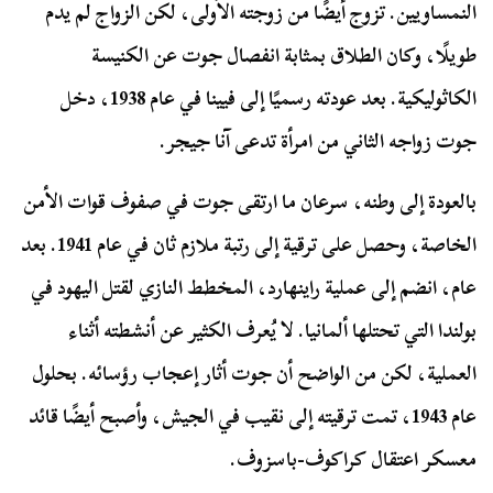
النمساويين. تزوج أيضًا من زوجته الأولى، لكن الزواج لم يدم
طويلًا، وكان الطلاق بمثابة انفصال جوت عن الكنيسة
الكاثوليكية. بعد عودته رسميًا إلى فيينا في عام 1938، دخل
جوت زواجه الثاني من امرأة تدعى آنا جيجر.
بالعودة إلى وطنه، سرعان ما ارتقى جوت في صفوف قوات الأمن
الخاصة، وحصل على ترقية إلى رتبة ملازم ثان في عام 1941. بعد
عام، انضم إلى عملية راينهارد، المخطط النازي لقتل اليهود في
بولندا التي تحتلها ألمانيا. لا يُعرف الكثير عن أنشطته أثناء
العملية، لكن من الواضح أن جوت أثار إعجاب رؤسائه. بحلول
عام 1943، تمت ترقيته إلى نقيب في الجيش، وأصبح أيضًا قائد
معسكر اعتقال كراكوف-باسزوف.