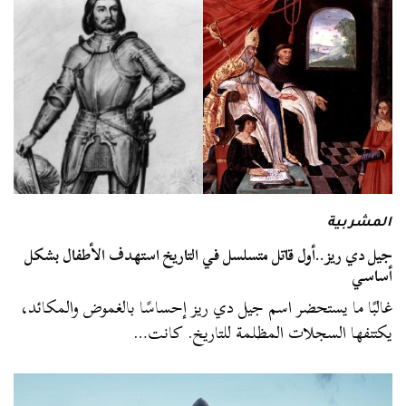
المشربية
جيل دي ريز..أول قاتل متسلسل في التاريخ استهدف الأطفال بشكل
أساسي
غالبًا ما يستحضر اسم جيل دي ريز إحساسًا بالغموض والمكائد،
يكتنفها السجلات المظلمة للتاريخ. كانت…