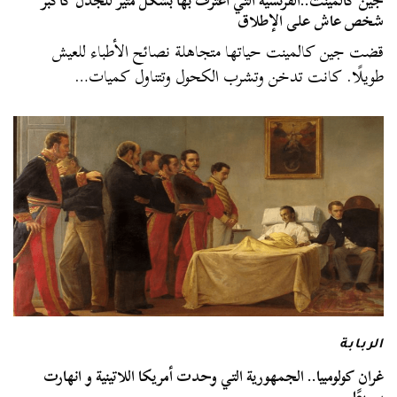
جين كالمينت..الفرنسية التي اُعترف بها بشكل مثير للجدل كأكبر
شخص عاش على الإطلاق
قضت جين كالمينت حياتها متجاهلة نصائح الأطباء للعيش
طويلًا. كانت تدخن وتشرب الكحول وتتناول كميات…
الربابة
غران كولومبيا.. الجمهورية التي وحدت أمريكا اللاتينية و انهارت
سريعًا