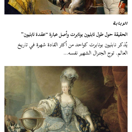
الربابة
الحقيقة حول طول نابليون بونابرت وأصل عبارة “عقدة نابليون”
يُذكر نابليون بونابرت كواحد من أكثر القادة شهرة في تاريخ
العالم. توج الجنرال الشهير نفسه…