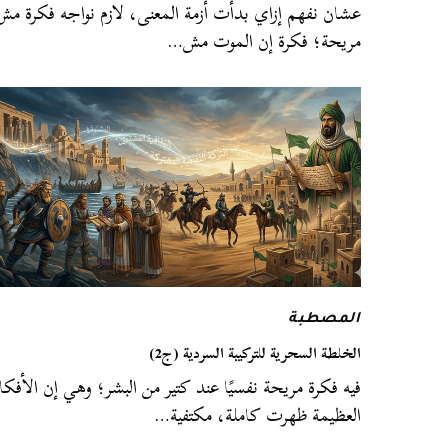
عشان نفهم إزاي بدأت أزمة المعنى، لازم نواجه فكرة مش
مريحة؛ فكرة إن الموت مش…
المصطبة
الخلطة السحرية للتركيبة السردية (ج2)
فيه فكرة مريحة نفسيًا عند كتير من البشر؛ وهي إن الأفكا
العظيمة ظهرت كاملة، مكتفية…