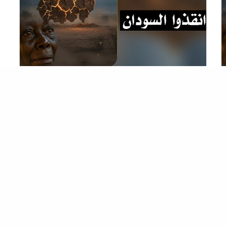
المشربية
,
المصطبة
#انقذوا_السودان.. عنوان لفشل متعدد الأوجه
انتشر مؤخرًا هاشتاج #انقذوا_السودان كصرخة يائسة بعد
سنتين من حرب عبثية متوحشة، ليس كأداة تنظيمية…