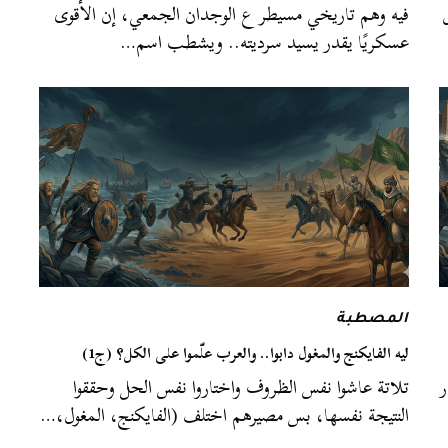
فيه وهم تاريخي مسيطر ع الوجدان الجمعي، إن الأقوى
عسكريًا يقدر يسيد سرديته.. ويشطب اسم…
المصطبة
ليه الفايكنج والمغول دابوا.. والعرب علّموا على الكل؟ (ج1)
ر
تلاتة عاشوا نفس الظروف واختاروا نفس الحل وحققوا
النتيجة نفسها، بس مصيرهم اختلف (الفايكنج، المغول،…