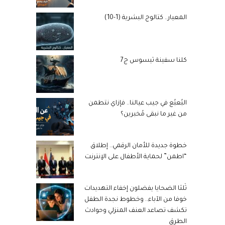
المعيار.. كتالوج البشرية (1-10)
كلنا سفينة ثيسوس ج7
البُعبُع في جيب عيالنا.. فإزاي نتطمن
من غير ما نبقى مُخبرين؟
خطوة جديدة للأمان الرقمي.. إطلاق
“اطمن” لحماية الأطفال على الإنترنت
ثُلثا الضحايا يفضلون إخفاء التهديدات
خوفا من الآباء.. وخطوط نجدة الطفل
تكشف تصاعد العنف المنزلي وحوادث
الطرق