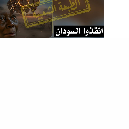
المشربية
,
المصطبة
#انقذوا_السودان.. عنوان لفشل متعدد الأوجه (الطبعة الشعبية)
انتشر هاشتاج #انقذوا_السودان وكأنه صوت طالع من وسط
الرماد، “انقذوا السودان” مش مجرد صرخة ع…