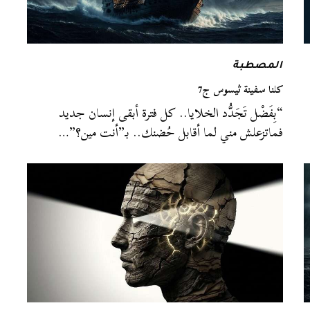
المصطبة
كلنا سفينة ثيسوس ج7
“بِفَضْل تَجَدُّد الخلايا.. كل فترة أبقى إنسان جديد
فماتزعلش مني لما أقابل حُضنك.. بـ”أنت مين؟”…