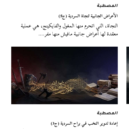
المصطبة
الأعراض الجانبية لنجاة السردية (ج5)
النجاة، اللي اتحرم منها المغول والفايكينج، هي عملية
معقدة لها أعراض جانبية مافيش منها مفر.…
المصطبة
إعادة تدوير النخب في براح السردية (ج3)