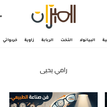
هم
ة
البيانولا
التخت
الربابة
زاوية
خردواتي
رامي يحيى