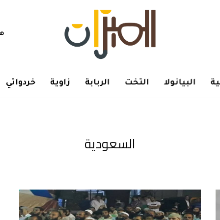
هم
ة
البيانولا
التخت
الربابة
زاوية
خردواتي
السعودية