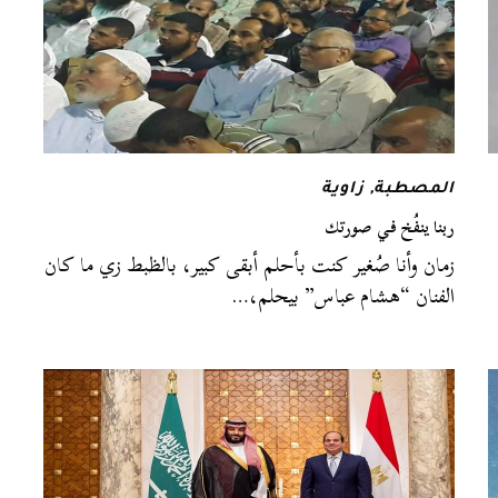
المصطبة
,
زاوية
ربنا ينفُخ في صورتك
زمان وأنا صُغير كنت بأحلم أبقى كبير، بالظبط زي ما كان
الفنان “هشام عباس” بيحلم،…