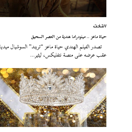
التخت
حياة ماعز .. ميلودراما هندية من العصر السحيق
تصدر الفيلم الهندي حياة ماعز “تريند” السوشيال ميديا
عقب عرضه على منصة نتفليكس، ليثير…