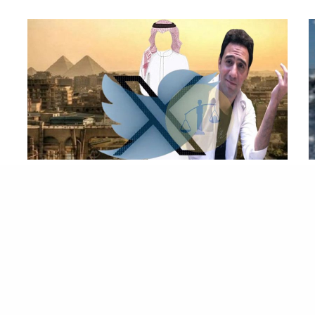
المصطبة
شارع الهرم ومأزق الخيال السعودي الذي أحرج بلاده على تويتر
دشن مجموعة من نشطاء السوشيال ميديا السعوديين
هاشتاج شارع الهرم في سياق «ليش يبغى الولد…