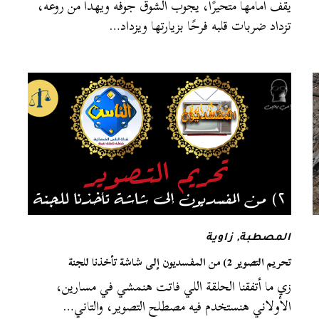
يقف أمامها متحيرًا، يجوب الشوق جوفه ويهدأ من روعه،
تزداد ضربات قلبه فرحًا بزيارتها ويزداد…
المصطبة
,
زاوية
تحريم التصوير 2) من المفسديون إلى شاشة تأخذنا للجنة
زي ما أتفقنا الحلقة اللي فاتت هنمشي في مسارين،
الأولاني هنستخدم فيه مصطلح التصوير، والتاني…