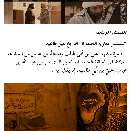
التخت
,
الربابة
“مسلسل معاوية الحلقة 5” التاريخ بعين طائفية
…المرة مشهد
علي بن أبي طالب
وعبدالله
بن
عباس من المشاهد
اللافتة في الحلقة الخامسة، الحوار الذي دار بين عبد الله
بن
عباس وعليّ
بن أبي طالب
، إذ يقول ابن…