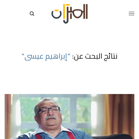
نتائج البحث عن:
"إبراهيم عيسى"