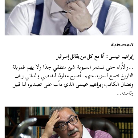
المصطبة
إبراهيم عيسى: أنا مع كل من يقاتل إسرائيل
…والأراء حتى تستمر السبوبة شئ منطقي جدًا ولا يهم فمزبلة
التاريخ تتسع للمزيد منهم. أصبح معلومًا للقاصي والداني زيف
ونضال الكاتب
إبراهيم عيسى
الذي دأب على تصديره لنا قبيل
رئاسته…