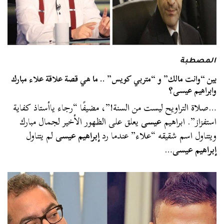
المصطبة
بين “وانت مالك” و “متربي كويس” .. ما هي قصة علاقة علاء مبارك
وابراهيم عيسى؟
…صلاة التراويح ليست من السنة!”، مضيفًا “رجاء ياأستاذ كفاية
استفزاز”. ابراهيم
عيسى
يعلق على الظهور الأخير لجمال مبارك
ويتناول اسم شقيقه “علاء” عندما رد
إبراهيم عيسى
لم يتناول
إبراهيم عيسى
…