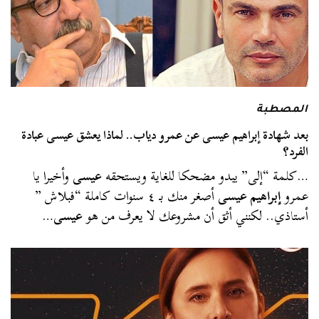
المصطبة
بعد شهادة إبراهيم عيسى عن عمرو دياب.. لماذا يعشق عيسى عبادة
الفرد؟
…كلمة “إلى” يبدو مضحكا للغاية ويستحقه
عيسى
وأخيرا يا
عمرو
إبراهيم عيسى
أصغر منك بـ ٤ سنوات كاملة “فبلاش ”
أستاذي.. لكنني أثق أن مشروعك لا يعرف من هو
عيسى
…