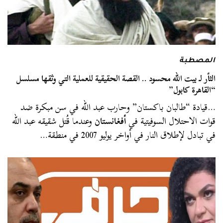
المصطبة
الثأر لـ بيت الله محسود .. القصة الحقيقية للعملية التي وثقها مسلسل
“القاهرة كابول”
…قيادة “طالبان باكستان” وحارب عبد الله في سن مبكرة ضد
قوات الاحتلال السوفيتية في
أفغانستان
وعندما قُتل شقيقه عبد الله
في تبادل لإطلاق النار في أواخر يوليو 2007 في منطقة…