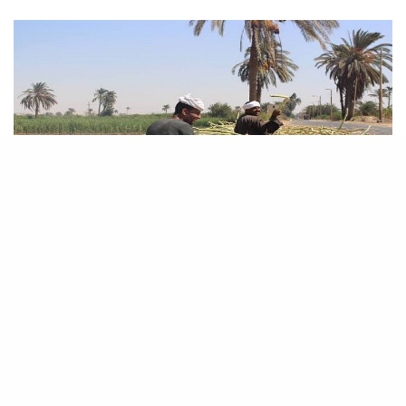
مرسال
حكاية القصب المنياوي .. “من أيام الإرهاب إلى سد النهضة”
لا تتميز عروس الصعيد أنها بلد القصب المنياوي فلو سألوك عن
“المنيا“، فقل هي “منية…