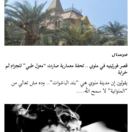
مرسال
قصر فورتينيه في ملوي .. تحفة معمارية صارت “معزل طبي” للجزام ثم
خرابة
يقولون إن مدينة ملوي هي “بلد الباشوات”.. وده مش تعالي من
“الملوانية” لا سمح الله..…