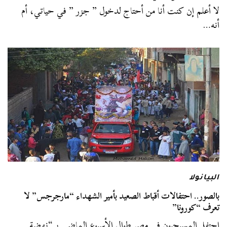
لا أعلم إن كنت أنا من أحتاج لدخول ” جزر ” في حياتي، أم
أنه…
البيانولا
بالصور.. احتفالات أقباط الصعيد بأمير الشهداء “مارجرجس” لا
تعرف “كورونا”
احتفل المسيحيون في مصر طوال الأسبوع الماضي بـ “نهضة