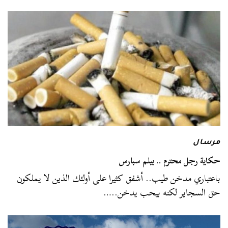
مرسال
حكاية رجل محترم .. بيلم سبارس
باعتباري مدخن طيب.. أشفق كثيرا على أولئك الذين لا يملكون
حق السجاير لكنه بيحب يدخن..…