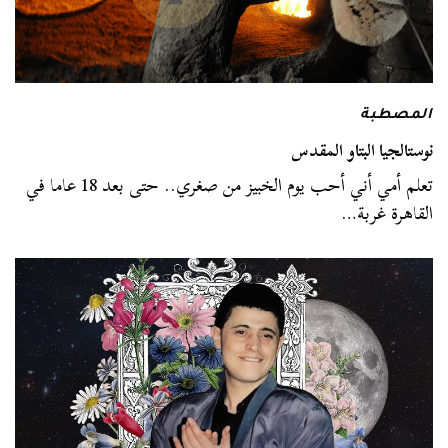
المصطبة
نوستالجيا البتاو المقدس
تعلم أمي أني أحب يوم الخبيز من صغري.. حتى بعد 18 عاما في
القاهرة غربة…