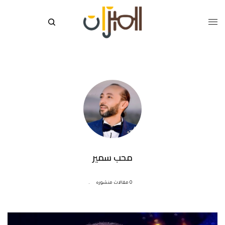
محب سمير
0 مقالات منشوره
.