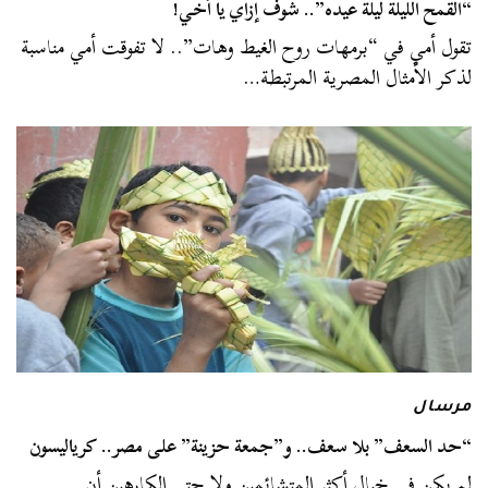
“القمح الليلة ليلة عيده”.. شوف إزاي يا أخي!
تقول أمي في “برمهات روح الغيط وهات”.. لا تفوقت أمي مناسبة
لذكر الأمثال المصرية المرتبطة…
مرسال
“حد السعف” بلا سعف.. و”جمعة حزينة” على مصر.. كرياليسون
لم يكن في خيال أكثر المتشائمين ولا حتى الكارهين أن