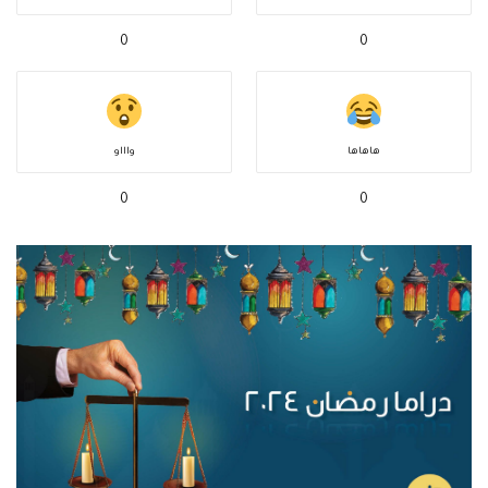
0
0
هاهاها
واااو
0
0