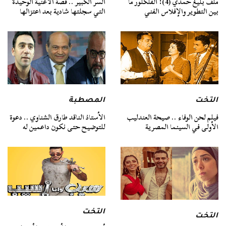
ملف بليغ حمدي (4): الفلكلور ما
السر الكبير .. قصة الأغنية الوحيدة
بين التطوير والإفلاس الفني
التي سجلتها شادية بعد اعتزالها
التخت
المصطبة
فيلم لحن الوفاء .. صيحة العندليب
الأستاذ الناقد طارق الشناوي .. دعوة
الأولى في السينما المصرية
للتوضيح حتى نكون داعمين له
التخت
التخت