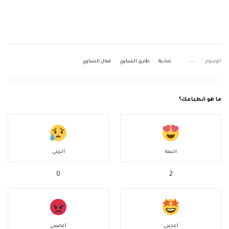
الوسوم
شادية
طارق الشناوي
كمال الشناوي
ما هو انطباعك؟
أحببته
أحزنني
0
2
أعجبني
أغضبني