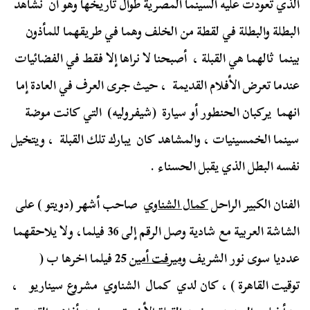
الذي تعودت عليه السينما المصرية طوال تاريخها وهو أن نشاهد
البطلة والبطلة في لقطة من الخلف وهما في طريقهما للمأذون
بينما ثالهما هي القبلة ، أصبحنا لا نراها إلا فقط في الفضائيات
عندما تعرض الأفلام القديمة ، حيث جرى العرف في العادة إما
انهما يركبان الحنطور أو سيارة (شيفروليه) التي كانت موضة
سينما الخمسينيات ، والمشاهد كان يبارك تلك القبلة ، ويتخيل
نفسه البطل الذي يقبل الحسناء .
الفنان الكبير الراحل
كمال الشناوي
صاحب أشهر (دويتو ) على
الشاشة العربية مع شادية وصل الرقم إلى 36 فيلما، ولا يلاحقهما
عدديا سوى نور الشريف و
ميرفت أمين
25 فيلما اخرها ب (
توقيت القاهرة ) ، كان لدي كمال الشناوي مشروع سيناريو ،