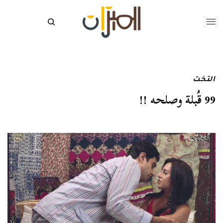
التخت
99 قُبلة وصلحه !!