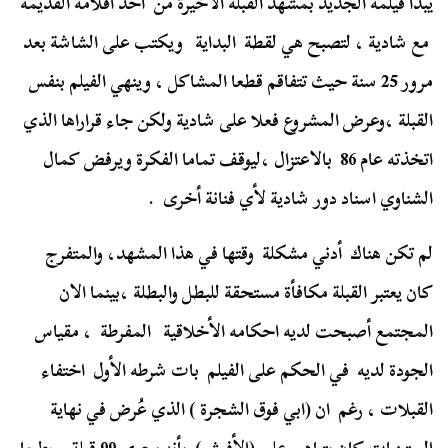
يبدأ فيلمه الجديد بمشهد القبلة الأخيرة من احد أفلامه القديمة
مع شادية ، لتصبح هي لقطة البداية ويكتب على الشاشة بعد
مرور 25 سنة حيث تتفاقم قطعا المشاكل ، وينهي الفيلم بنفس
القبلة ،وعرض المشروع فعلا على شادية ولكن جاء قراراها الذي
اتخذته عام 86 بالاعتزال ،ليوقف تماما الفكرة ويرفض كمال
الشناوي اسناد دور شادية لأي فنانة أخرى .
لم تكن هناك أدني مشكلة وقتها في هذا المشهد، والمتفرج
كان يعتبر القبلة مكافأة مستحقة للبطل والبطلة ،بينما الان
المجتمع أصبحت لديه احكامه الأخلاقية المفرطة ، مقياس
الجودة لديه في الحكم على الفيلم بات شرطه الأول اختفاء
القبلات ، رغم ان (ابي فوق الشجرة ) الذي عُرض في نهاية