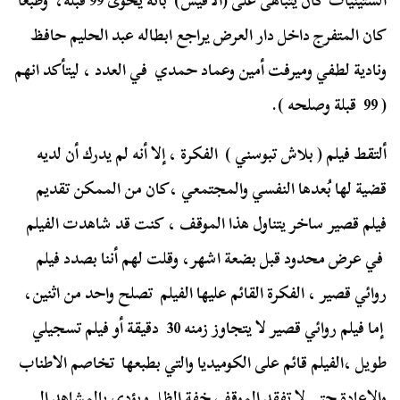
الستينيات كان يتباهى على (الأفيش) بأنه يحوى 99 قبلة، وطبعا
كان المتفرج داخل دار العرض يراجع ابطاله عبد الحليم حافظ
ونادية لطفي وميرفت أمين وعماد حمدي في العدد ، ليتأكد انهم
( 99 قبلة وصلحه ).
ألتقط فيلم ( بلاش تبوسني ) الفكرة ، إلا أنه لم يدرك أن لديه
قضية لها بُعدها النفسي والمجتمعي ،كان من الممكن تقديم
فيلم قصير ساخر يتناول هذا الموقف ، كنت قد شاهدت الفيلم
في عرض محدود قبل بضعة اشهر، وقلت لهم أننا بصدد فيلم
روائي قصير ، الفكرة القائم عليها الفيلم تصلح واحد من اثنين،
إما فيلم روائي قصير لا يتجاوز زمنه 30 دقيقة أو فيلم تسجيلي
طويل ،الفيلم قائم على الكوميديا والتي بطبعها تخاصم الاطناب
والاعادة حتى لا تفقد الموقف خفة الظل ويؤدي بالمشاهد إلى