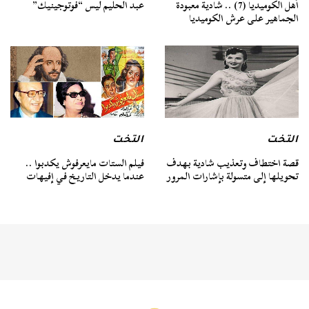
أهل الكوميديا (7) .. شادية معبودة
عبد الحليم ليس “فوتوجينيك”
الجماهير على عرش الكوميديا
التخت
التخت
قصة اختطاف وتعذيب شادية بهدف
فيلم الستات مايعرفوش يكدبوا ..
تحويلها إلى متسولة بإشارات المرور
عندما يدخل التاريخ في إفيهات