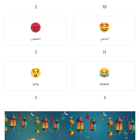
3
19
أعجبني
أغضبني
3
11
هاهاها
واااو
3
3