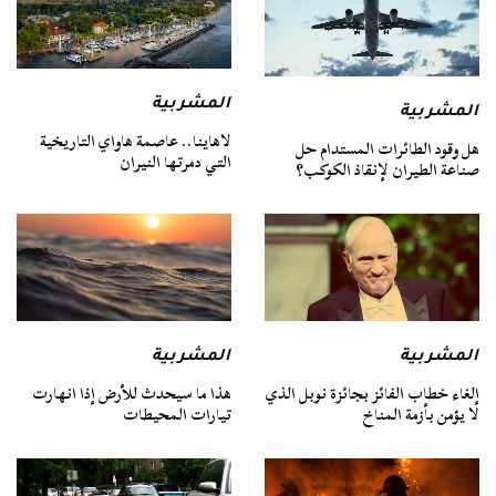
المشربية
المشربية
لاهاينا.. عاصمة هاواي التاريخية
هل وقود الطائرات المستدام حل
التي دمرتها النيران
صناعة الطيران لإنقاذ الكوكب؟
المشربية
المشربية
إلغاء خطاب الفائز بجائزة نوبل الذي
هذا ما سيحدث للأرض إذا انهارت
لا يؤمن بأزمة المناخ
تيارات المحيطات