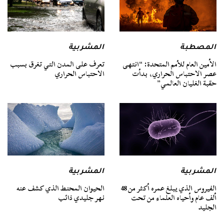
المصطبة
المشربية
الأمين العام للأمم المتحدة: “انتهى
تعرف على المدن التي تغرق بسبب
عصر الاحتباس الحراري، بدأت
الاحتباس الحراري
حقبة الغليان العالمي”
المشربية
المشربية
الفيروس الذي يبلغ عمره أكثر من 48
الحيوان المحنط الذي كشف عنه
ألف عام وأحياه العلماء من تحت
نهر جليدي ذائب
الجليد