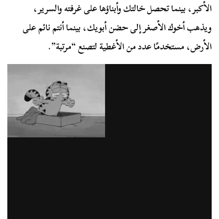
الأكبر، بينما تحصل خالتك وأبناؤها على غرفته والسرير،
ويذهب أخوك الأصغر إلى حضن أبويك، بينما أنتم نائم على
الأرض، مستخدمًا عدد من الأغطية لتصنع “مرتبة”.