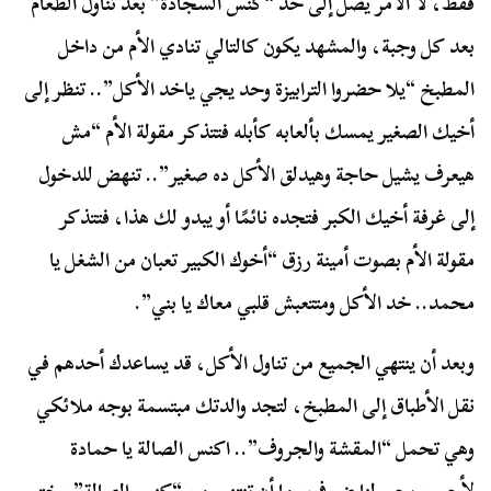
فقط، لا الأمر يصل إلى حد “كنس السجادة” بعد تناول الطعام
بعد كل وجبة، والمشهد يكون كالتالي تنادي الأم من داخل
المطبخ “يلا حضروا الترابيزة وحد يجي ياخد الأكل”.. تنظر إلى
أخيك الصغير يمسك بألعابه كأبله فتتذكر مقولة الأم “مش
هيعرف يشيل حاجة وهيدلق الأكل ده صغير”.. تنهض للدخول
إلى غرفة أخيك الكبر فتجده نائمًا أو يبدو لك هذا، فتتذكر
مقولة الأم بصوت أمينة رزق “أخوك الكبير تعبان من الشغل يا
محمد.. خد الأكل ومتتعبش قلبي معاك يا بني”.
وبعد أن ينتهي الجميع من تناول الأكل، قد يساعدك أحدهم في
نقل الأطباق إلى المطبخ، لتجد والدتك مبتسمة بوجه ملائكي
وهي تحمل “المقشة والجروف”.. اكنس الصالة يا حمادة