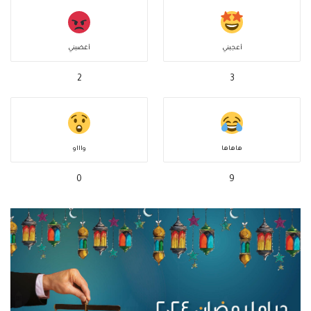
أعجبني
أغضبني
2
3
هاهاها
واااو
0
9