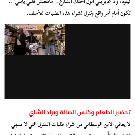
ليتوه، ولا عايزيني أنزل أختك الشارع.. ماتتعبش قلبي يابني”..
تكون أمام أمر واقع وتنزل لشراء هذه الطلبات للأسف.
تحضير الطعام وكنس الصالة وبراد الشاي
لا يعاني الابن الوسطاني من شراء طلبات المنزل التي لا تنتهي