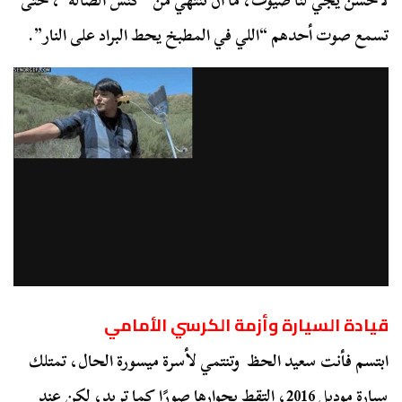
لأحسن يجي لنا ضيوف، ما أن تنتهي من “كنس الصالة”، ختى
تسمع صوت أحدهم “اللي في المطبخ يحط البراد على النار”.
قيادة السيارة وأزمة الكرسي الأمامي
ابتسم فأنت سعيد الحظ وتنتمي لأسرة ميسورة الحال، تمتلك
سيارة موديل 2016، التقط بجوارها صورًا كما تريد، لكن عند