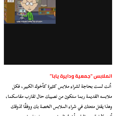
الملابس “جمعية ودايرة يابا”
أنت لست بحاجة لشراء ملابس كثيرة كأخوك الكبير، فكل
ملابسه القديمة ربما ستكون من نصيبك حال تقارب مقاسكما،
وهذا يقتل متعتك في شراء الملابس الخصة بك ووفقًا لذوقك