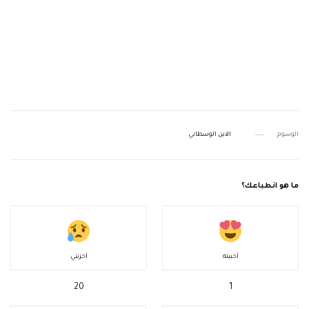
الوسوم
الابن الوسطاني
ما هو انطباعك؟
أحببته
أحزنني
20
1