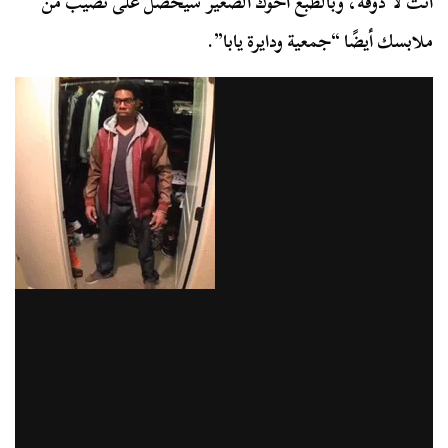
أنت لا ذوقه، وبالطبع أخوك الصغير سيحصل على نصيب من
ملابسك أيضًا “جمعية ودايرة يابا”.