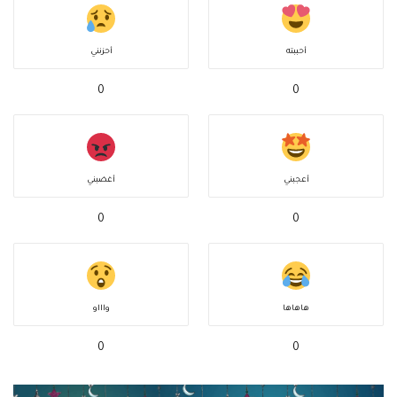
أحببته
أحزنني
0
0
أعجبني
أغضبني
0
0
هاهاها
واااو
0
0