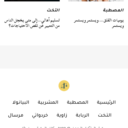
المصطبة
التخت
يوميات القلق….ويستمر ويستمر
تسليم أهالي…إلى متى يخجل الناس
ويستمر
من التعبير عن نقص الاحتياجات؟
الرئيسية
المصطبة
المشربية
البيانولا
التخت
الربابة
زاوية
خردواتي
مرسال