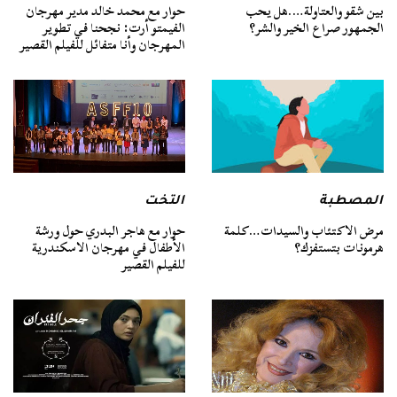
بين شقو والعتاولة….هل يحب
حوار مع محمد خالد مدير مهرجان
الجمهور صراع الخير والشر؟
الفيمتو أرت: نجحنا في تطوير
المهرجان وأنا متفائل للفيلم القصير
المصطبة
التخت
مرض الاكتئاب والسيدات…كلمة
حوار مع هاجر البدري حول ورشة
هرمونات بتستفزك؟
الأطفال في مهرجان الاسكندرية
للفيلم القصير