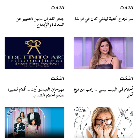
التخت
التخت
سر نجاح أغنية نيللي كان في فراشة
جحر الفئران…بين التعبير عن
المعاناة والإبداع
التخت
التخت
أحلام في البيت بيتي .. رعب من نوع
مهرجان الفيمتو أرت…أفلام قصيرة
آخر
بطعم أحلام الشباب