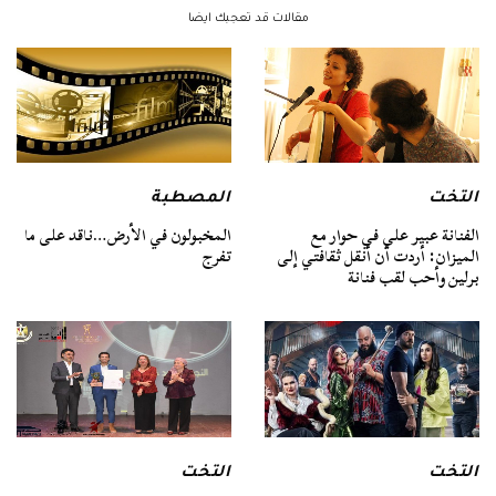
مقالات قد تعجبك ايضا
التخت
المصطبة
الفنانة عبير علي في حوار مع
المخبولون في الأرض…ناقد على ما
الميزان: أردت أن أنقل ثقافتي إلى
تفرج
برلين وأحب لقب فنانة
التخت
التخت