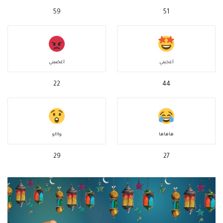
59
51
أعجبني
أغضبني
22
44
هاهاها
واااو
29
27