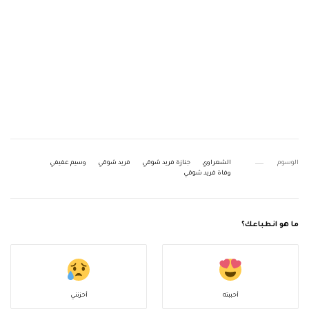
الوسوم
الشعراوي
جنازة فريد شوقي
فريد شوقي
وسيم عفيفي
وفاة فريد شوقي
ما هو انطباعك؟
أحببته
أحزنني