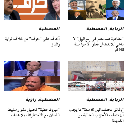
الربابة
,
المصطبة
المصطبة
“مظاهرة ضد مصر في إسرائيل” لا
أخاف على “حرف” من خلاف نوارة
داعي للاندهاش فعلوا الأسوأ سنة
والباز
1948م
الربابة
,
المصطبة
المصطبة
,
زاوية
“وثائق محتشد قبل 60 سنة” ما يجب
“مبروك عطية” تحليل مشوار سليط
أن تتعلمه الأحزاب الحالية من
اللسان مع الاستظراف بلا هدف
القديمة