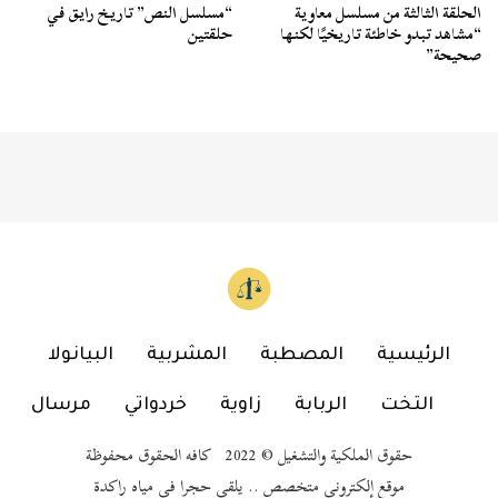
الحلقة الثالثة من مسلسل معاوية
“مسلسل النص” تاريخ رايق في
“مشاهد تبدو خاطئة تاريخيًا لكنها
حلقتين
صحيحة”
الرئيسية
المصطبة
المشربية
البيانولا
التخت
الربابة
زاوية
خردواتي
مرسال
حقوق الملكية والتشغيل © 2022 كافه الحقوق محفوظة
موقع إلكتروني متخصص .. يلقي حجرا في مياه راكدة