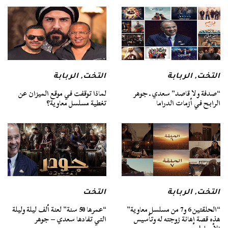
التخت
,
الربابة
التخت
,
الربابة
“صدفة ولا قاصد” سعدي ـ جوهر
لماذا توقفت في موقع الميزان عن
الرابح في أزمات الدراما
تغطية مسلسل معاوية؟
التخت
,
الربابة
التخت
“الحلقتين 6 و7 من مسلسل معاوية”
“عمرها 50 سنة” لعنة ألف ليلة وليلة
هذه قصة إهانة زوجته له وتأسيس
التي تفادها سعدي – جوهر