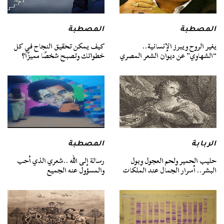
المصطبة
المصطبة
يغير الروح ويبرز الإنسانية..
كيف يمكن تحقيق النجاح في كل
“الشهاوي” عن ديوان الشعر المصري
خطواتك وتصبح شخصًا مميزًا؟
الربابة
المصطبة
حليب الحمير ولحم العجول وبول
رسالة إلى الله ..شعري الذي أحب
البشر.. أسرار الجمال عند الملكات
والمسؤول عنه الجميع