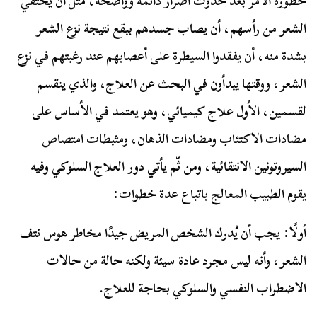
خطورة الأمر بعد حدوث أضرار دائمة وواضحة، مثل أن يختفي
الشعر من رأسهم، أن يصاب جسدهم ببقع نتيجة نزع الشعر
بشدة منه، أن يفقدوا السيطرة على أعصابهم عند رغبتهم في نزع
الشعر، ووقتها يبدأون في البحث عن العلاج، والذي ينقسم
لقسمين، الأول علاج كيميائي، وهو يعتمد في الأساس على
مضادات الاكتئاب ومضادات الذهان، ومثبطات امتصاص
السيروتونين الانتقائية، ومن ثّم يأتي دور العلاج السلوكي وفيه
يقوم الطبيب المعالج باتباع عدة خطوات:
أولًا: يجب أن يُدرك الشخص المريض جيدًا مخاطر هوس نتف
الشعر، وأنه ليس مجرد عادة سيئة ولكنه حالة من حالات
الاضطراب النفسي والسلوكي بحاجة للعلاج.