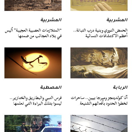
المشربية
المشربية
الحمض النووي وبنية درب التبانة..
“المتلازمات العصبية العجيبة” أليس
أعظم الاكتشافات النسائية
في بلاد العجائب من ضمنها
الربابة
المصطبة
آنا كولدينجز وميرجا بيين.. ساحرات
فرس النبي والبطاريق والخنازير..
تخطوا الحدود بأفعالهم الشنيعة
ليسوا بتلك البراءة التي نعلمها