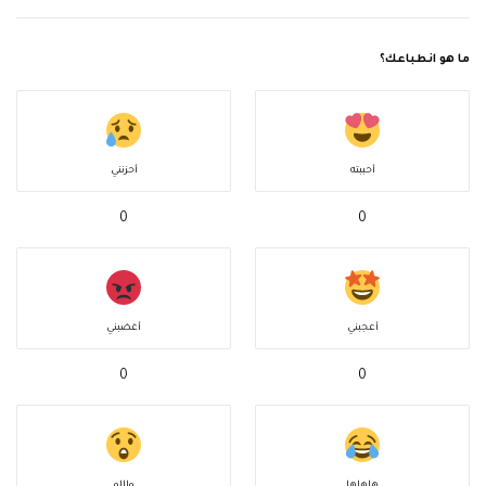
ما هو انطباعك؟
أحببته
أحزنني
0
0
أعجبني
أغضبني
0
0
هاهاها
واااو