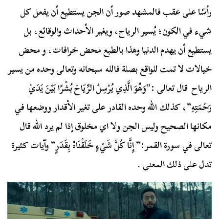
رأسًا على عقب فالمشهد صور أن الجن يستطيع أن يفعل كل
شيء في الكون؛ يُسير الرياح، ويغير الأحداث والوقائع، بل
يستطيع أن يهدم الدنيا وهذا بالطبع محض خرافات، و محض
خيالات لا تمت للواقع بصلة فالله سبحانه وتعالى وحده من يسير
الرياح قال تعالى :”وَهُوَ الَّذِي يُرْسِلُ الرِّيَاحَ بُشْرًا بَيْنَ يَدَيْ
رَحْمَتِهِ”، كذلك الله وحده القادر على تغير الأقدار ووضعها في
مكانها الصحيح وليس الجن ولا اي مخلوق إذا لم يرد الله قال
تعالى في سورة القمر:”
إِنَّا كُلَّ شَيْءٍ خَلَقْنَاهُ بِقَدَرٍ”
وآيات كثيرة
تدل على ذلك المعنى .