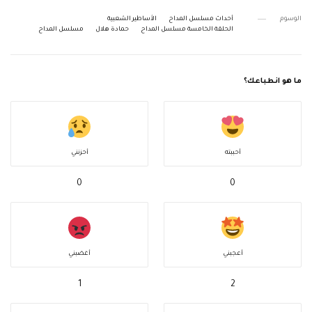
الوسوم
أحداث مسلسل المداح
الأساطير الشعبية
الحلقة الخامسة مسلسل المداح
حمادة هلال
مسلسل المداح
ما هو انطباعك؟
أحببته
أحزنني
0
0
أعجبني
أغضبني
1
2