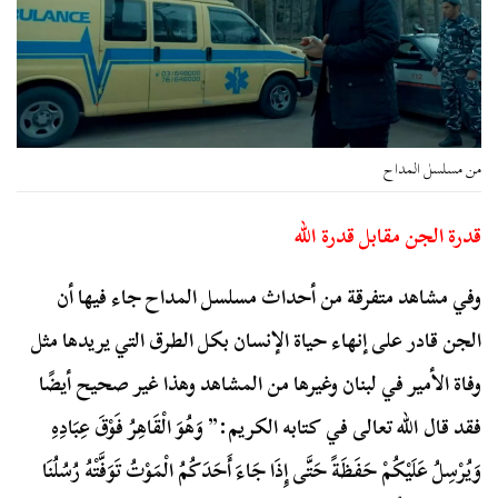
من مسلسل المداح
قدرة الجن مقابل قدرة الله
وفي مشاهد متفرقة من أحداث مسلسل المداح جاء فيها أن
الجن قادر على إنهاء حياة الإنسان بكل الطرق التي يريدها مثل
وفاة الأمير في لبنان وغيرها من المشاهد وهذا غير صحيح أيضًا
فقد قال الله تعالى في كتابه الكريم:” وَهُوَ الْقَاهِرُ فَوْقَ عِبَادِهِ
وَيُرْسِلُ عَلَيْكُمْ حَفَظَةً حَتَّى إِذَا جَاءَ أَحَدَكُمُ الْمَوْتُ تَوَفَّتْهُ رُسُلُنَا