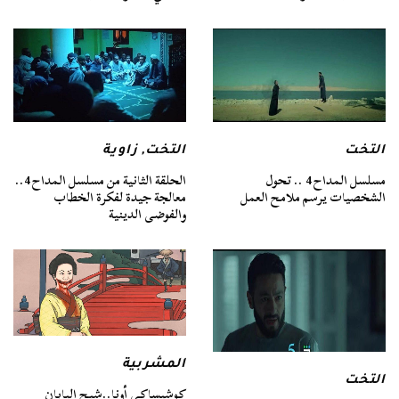
التخت
التخت
,
زاوية
مسلسل المداح 4 .. تحول
الحلقة الثانية من مسلسل المداح 4..
الشخصيات يرسم ملامح العمل
معالجة جيدة لفكرة الخطاب
والفوضى الدينية
المشربية
التخت
كوشيساكي أونا..شبح اليابان