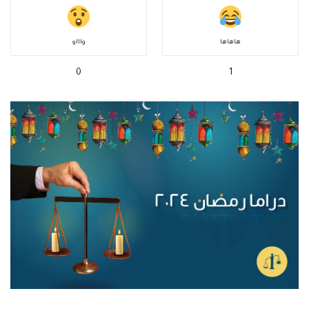
هاهاها
واااو
0
1