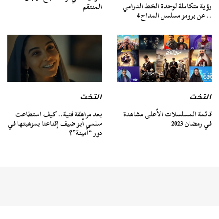
رؤية متكاملة لوحدة الخط الدرامي
المنتقم
.. عن برومو مسلسل المداح 4
التخت
التخت
قائمة المسلسلات الأعلى مشاهدة
بعد مراهقة فنية.. كيف استطاعت
في رمضان 2023
سلمى أبو ضيف إقناعنا بموهبتها في
دور “أمينة”؟