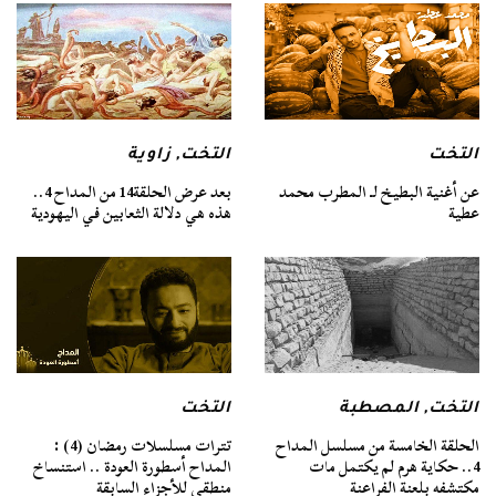
التخت
التخت
,
زاوية
عن أغنية البطيخ لـ المطرب محمد
بعد عرض الحلقة14 من المداح 4..
عطية
هذه هي دلالة الثعابين في اليهودية
التخت
,
المصطبة
التخت
الحلقة الخامسة من مسلسل المداح
تترات مسلسلات رمضان (4) :
4.. حكاية هرم لم يكتمل مات
المداح أسطورة العودة .. استنساخ
مكتشفه بلعنة الفراعنة
منطقي للأجزاء السابقة