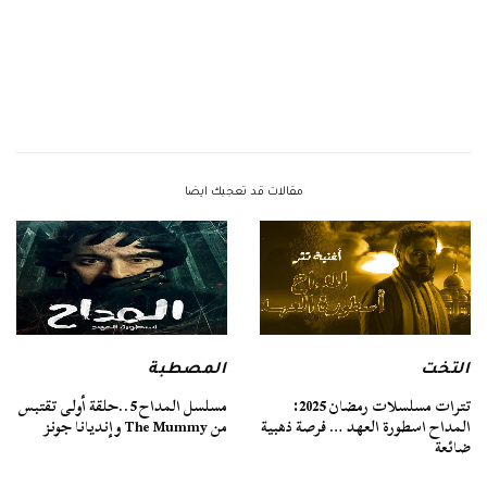
مقالات قد تعجبك ايضا
التخت
المصطبة
تترات مسلسلات رمضان 2025:
مسلسل المداح 5..حلقة أولى تقتبس
المداح اسطورة العهد … فرصة ذهبية
من The Mummy وإنديانا جونز
ضائعة