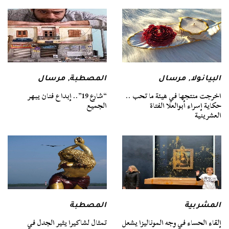
البيانولا
,
مرسال
المصطبة
,
مرسال
اخرجت منتجها في هيئة ما تحب ..
“شارع 19”.. إبداع فنان يبهر
حكاية إسراء أبوالعلا الفتاة
الجميع
العشرينية
المشربية
المصطبة
إلقاء الحساء في وجه الموناليزا يشعل
تمثال لشاكيرا يثير الجدل في