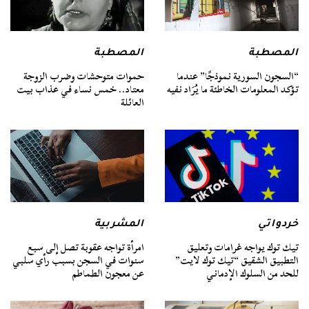
المصطبة
المصطبة
“السجون السورية نموذجًا” عندما
حموات متوحشات وضرب الزوجة
تؤكد المعلومات الخاطئة ما يُرَاد نفيه
معتاد.. خمس نساء في عذاب بيت
العائلة
خردواتي
المشربية
تيك توك يواجه غرامات وتعليق
امرأة تواجه عقوبة تصل إلى سبع
التطبيق الشقيق “تيك توك لايت”
سنوات في السجن بسبب رأي سلبي
للحد من السلوك الإدماني
عن معجون الطماطم