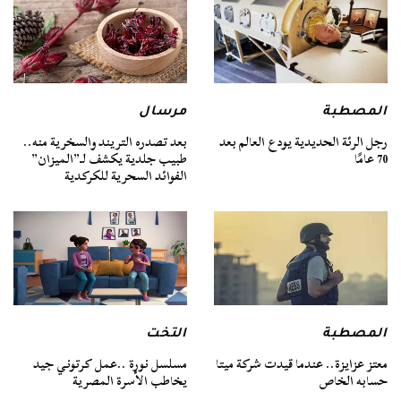
المصطبة
مرسال
رجل الرئة الحديدية يودع العالم بعد
بعد تصدره التريند والسخرية منه..
70 عامًا
طبيب جلدية يكشف لـ”الميزان”
الفوائد السحرية للكركدية
المصطبة
التخت
معتز عزايزة.. عندما قيدت شركة ميتا
مسلسل نورة ..عمل كرتوني جيد
حسابه الخاص
يخاطب الأسرة المصرية