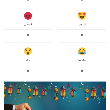
0
0
أعجبني
أغضبني
0
0
هاهاها
واااو
0
0