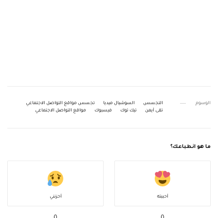
الوسوم
التجسس
السوشيال ميديا
تجسس مواقع التواصل الاجتماعي
تقى أيمن
تيك توك
فيسبوك
مواقع التواصل الاجتماعي
ما هو انطباعك؟
أحببته
أحزنني