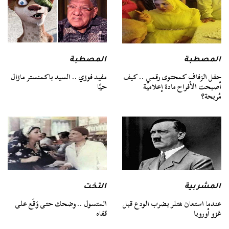
المصطبة
المصطبة
حفل الزفاف كمحتوى رقمي .. كيف
مفيد فوزي .. السيد باكمنستر مازال
أصبحت الأفراح مادة إعلامية
حيًا
مُربحة؟
المشربية
التخت
عندما استعان هتلر بضرب الودع قبل
المتسول .. وضحك حتى وَقَع على
غزو أوروبا
قفاه