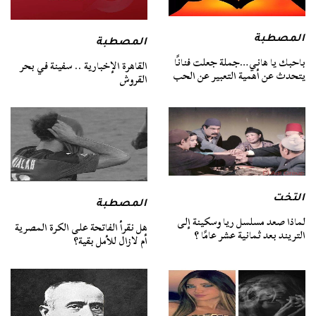
المصطبة
المصطبة
باحبك يا هاني…جملة جعلت فنانًا
القاهرة الإخبارية .. سفينة في بحر
يتحدث عن أهمية التعبير عن الحب
القروش
التخت
المصطبة
لماذا صعد مسلسل ريا وسكينة إلى
هل نقرأ الفاتحة على الكرة المصرية
التريند بعد ثمانية عشر عامًا ؟
أم لازال للأمل بقية؟