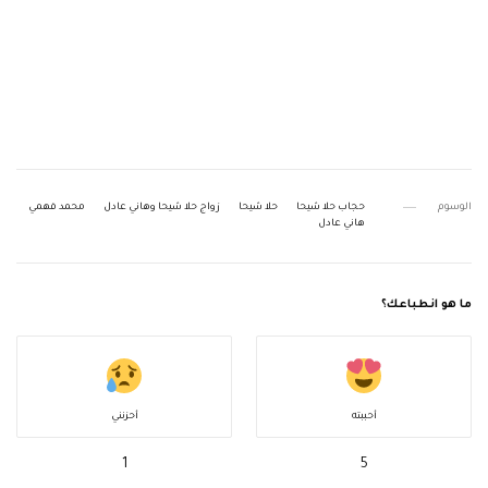
الوسوم
حجاب حلا شيحا
حلا شيحا
زواج حلا شيحا وهاني عادل
محمد فهمي
هاني عادل
ما هو انطباعك؟
أحببته
أحزنني
1
5