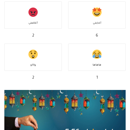
أعجبني
أغضبني
2
6
هاهاها
واااو
2
1