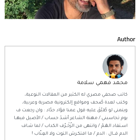
Author
محمد فهمي سلامة
كاتب صحفي مصري له الكثير من المقالات النوعية،
وكتب لعدة صُحف ومواقع إلكترونية مصرية وعربية،
ويتمنى لو طُبّقَ عليه قول عمنا فؤاد حدّاد : وان رجعت ف
يوم تحاسبني / مهنة الشـاعر أشـدْ حساب / الأصيل فيهــا
اسـتفاد الهَـمْ / وانتهى من الزُخْــرُف الكداب / لما شـاف
الدم قـــال : الدم / ما افتكـرش التوت ولا العِنّاب !