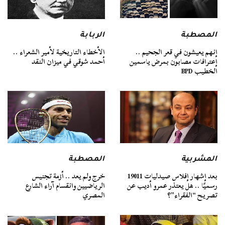
المصطبة
الربابة
إنهم يعيشون في قعر الجحيم ..
الأخطاء التاريخية لأمير الشعراء ..
إعترافات مصابون بمرض ياسمين
أحمد شوقي في ميزان النقد
الخطيب BPD
المشربية
المصطبة
بعد إشهار إفلاس صيدليات 19011
خرج ولم يعد .. أزمة تجنيس
رسميًا .. هل يعتذر عمرو أديب عن
الرياضيين وانقسام آراء الشارع
تصريح “الفقراء”؟
المصري