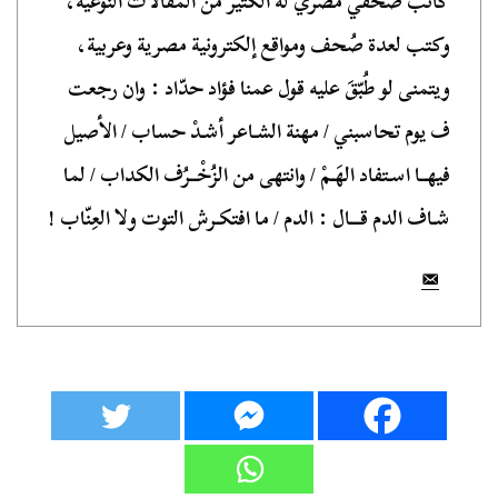
كاتب صحفي مصري له الكثير من المقالات النوعية،
وكتب لعدة صُحف ومواقع إلكترونية مصرية وعربية،
ويتمنى لو طُبّقَ عليه قول عمنا فؤاد حدّاد : وان رجعت
ف يوم تحاسبني / مهنة الشـاعر أشـدْ حساب / الأصيل
فيهــا اسـتفاد الهَـمْ / وانتهى من الزُخْــرُف الكداب / لما
شـاف الدم قـــال : الدم / ما افتكـرش التوت ولا العِنّاب !