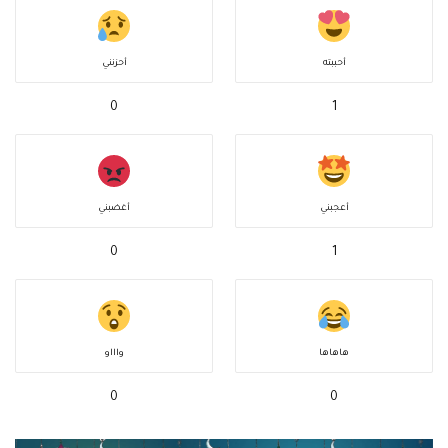
أحببته
أحزنني
0
1
أعجبني
أغضبني
0
1
هاهاها
واااو
0
0