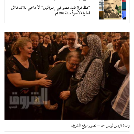
“مظاهرة ضد مصر في إسرائيل” لا داعي للاندهاش
فعلوا الأسوأ سنة 1948م
والدة ناردين لويس حنا – تصوير موقع الشروق