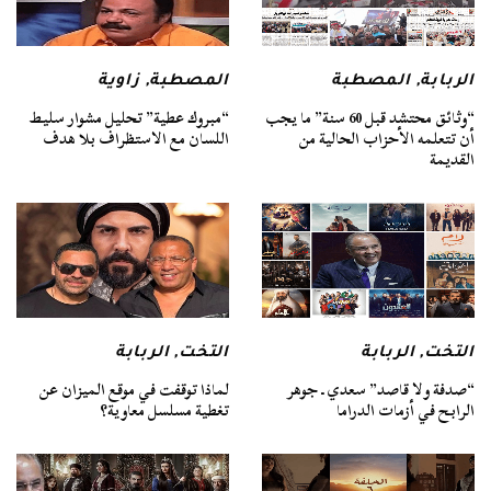
الربابة
,
المصطبة
المصطبة
,
زاوية
“وثائق محتشد قبل 60 سنة” ما يجب
“مبروك عطية” تحليل مشوار سليط
أن تتعلمه الأحزاب الحالية من
اللسان مع الاستظراف بلا هدف
القديمة
التخت
,
الربابة
التخت
,
الربابة
“صدفة ولا قاصد” سعدي ـ جوهر
لماذا توقفت في موقع الميزان عن
الرابح في أزمات الدراما
تغطية مسلسل معاوية؟