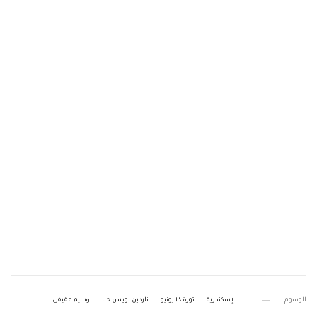
الوسوم
الإسكندرية
ثورة ٣٠ يونيو
ناردين لويس حنا
وسيم عفيفي