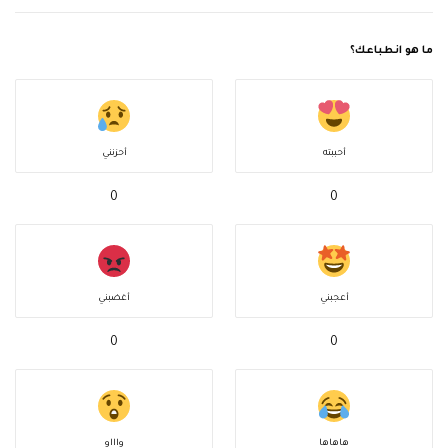
ما هو انطباعك؟
أحببته
أحزنني
0
0
أعجبني
أغضبني
0
0
هاهاها
واااو