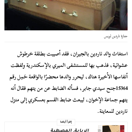
جنازة ناردين لويس
استغاث والد ناردين بالجيران، فقد أصيبت بطلقة خرطوش
عشوائية، فذهب بها للمستشفى الميري بالإسكندرية ولفظت
أنفاسها الأخيرة هناك، ليحرر والدها محضرًا بالواقعة حَمِل رقم
15364جنح سيدي جابر، فسأله الضابط عن من يتهم فقال أنه
يتهم جماعة الإخوان، ليبعث ضابط القسم بعسكري إلى منزل
ناردين للمعاينة.
إقرأ أيضا
الربابة
,
المصطبة