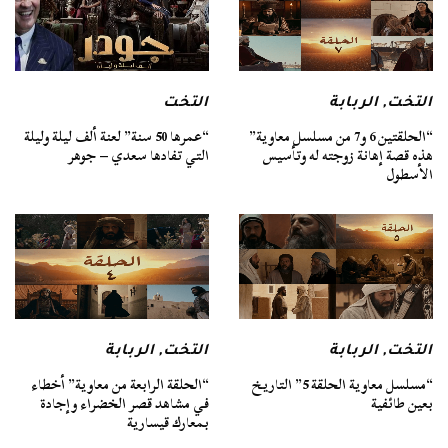
التخت
,
الربابة
التخت
“الحلقتين 6 و7 من مسلسل معاوية”
“عمرها 50 سنة” لعنة ألف ليلة وليلة
هذه قصة إهانة زوجته له وتأسيس
التي تفادها سعدي – جوهر
الأسطول
التخت
,
الربابة
التخت
,
الربابة
“مسلسل معاوية الحلقة 5” التاريخ
“الحلقة الرابعة من معاوية” أخطاء
بعين طائفية
في مشاهد قصر الخضراء وإجادة
بمعارك قيسارية