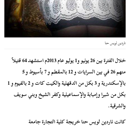
ناردين لويس حنا
خلال الفترة بين 26 يونيو و1 يوليو عام 2013م استشهد 64 قتيلاً
منهم 26 في بين السرايات و 12 بالمقطم و 7 بأسيوط و 5
بالإسكندرية و 3 بكل من الدقهلية والكيت كات و 2 بالفيوم و 1
بكل من شبرا وإمبابة والإسماعيلية وكفر الشيخ وبني سويف
والشرقية.
كانت ناردين لويس حنا خريجة كلية التجارة جامعة