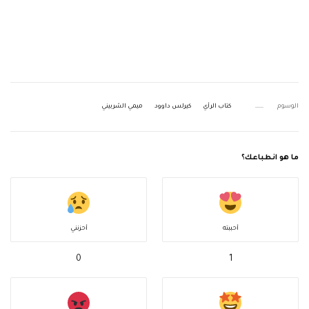
الوسوم
كتاب الرأي
كيرلس داوود
ميمي الشربيني
ما هو انطباعك؟
أحببته
أحزنني
0
1