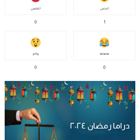
أعجبني
أغضبني
0
1
هاهاها
واااو
0
0