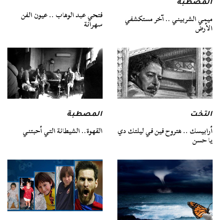
المصطبة
فتحي عبد الوهاب .. عيون الفن
ميمي الشربيني .. آخر مستكشفي
سهرانة
الأرض
التخت
المصطبة
أرابيسك .. هتروح فين في ليلتك دي
القهوة.. الشيطانة التي أحبتني
يا حسن