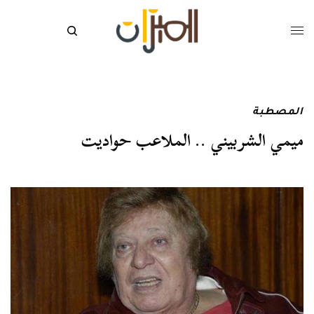
المصطبة
ميمي الشربيني .. الملاعب حواديت