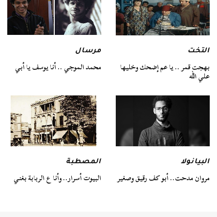
التخت
مرسال
بهجت قمر .. يا عم إضحك وخليها
محمد الموجي .. أنا يوسف يا أبي
علي الله
البيانولا
المصطبة
مروان مدحت.. أبو كف رقيق وصغير
البيوت أسرار.. وأنا ع الربابة بغني