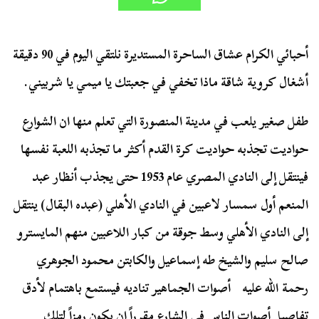
أحبائي الكرام عشاق الساحرة المستديرة نلتقي اليوم في 90 دقيقة
أشغال كروية شاقة ماذا تخفي في جعبتك يا ميمي يا شربيني.
طفل صغير يلعب في مدينة المنصورة التي تعلم منها ان الشوارع
حواديت تجذبه حواديت كرة القدم أكثر ما تجذبه اللعبة نفسها
فينتقل إلى النادي المصري عام 1953 حتى يجذب أنظار عبد
المنعم أول سمسار لاعبين في النادي الأهلي (عبده البقال) ينتقل
إلى النادي الأهلي وسط جوقة من كبار اللاعبين منهم المايسترو
صالح سليم والشيخ طه إسماعيل والكابتن محمود الجوهري
رحمة الله عليه
أصوات الجماهير تناديه فيستمع باهتمام لأدق
تفاصيل أصوات الناس في الشارع مقرراً ان يكون رمزاً لتلك