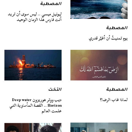
المصطبة
ليونيل ميسي .. ليس سوى أن تريد
أنت فارس هذا الزمان الوحيد
المصطبة
يوم تمنيتُ أن أغيّر قدري
المصطبة
التخت
لماذا غاب الرضا؟
ديب ووتر هوريزون Deep water
Horizon .. القصة المأساوية التي
علمت العالم