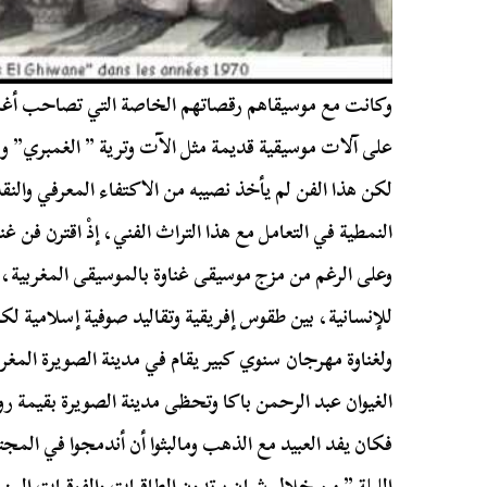
وكانت مع موسيقاهم رقصاتهم الخاصة التي تصاحب أغاني 
على آلات موسيقية قديمة مثل الآت وترية ” الغمبري” و آ
لكن هذا الفن لم يأخذ نصيبه من الاكتفاء المعرفي والنقد
النمطية في التعامل مع هذا التراث الفني، إذْ اقترن فن 
وعلى الرغم من مزج موسيقى غناوة بالموسيقى المغربية، الت
للإنسانية، بين طقوس إفريقية وتقاليد صوفية إسلامية لكن
ولغناوة مهرجان سنوي كبير يقام في مدينة الصويرة المغ
الغيوان عبد الرحمن باكا وتحظى مدينة الصويرة بقيمة رو
فكان يفد العبيد مع الذهب ومالبثوا أن أندمجوا في المجت
الليلة ” من خلال شبان يرتدون الطاقيات والفوقيات المز