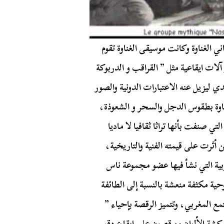
الغناوة وكانت موسيقى الغناوة تقوم
لات ايقاعية مثل ” القراقب و الدربوكة
ي ليزيل عنه الاعتبارات الدونية والصور
غناوة بطقوس الدجل والسحر و الشعوذة،
ي صنفت بأنها تراثا ثقافيا لا ماديا
 أثرت على قيمته الفنية والتاريخية،
ربية التي نشأ فيها عضو مجموعة ناس
حية مكثفة منعشة بالنسبة إلى الطائفة
مع المغربي، وتتميز الرقصة بإحياء ”
ركشة الألوان ويرقصون على ايقاع دق