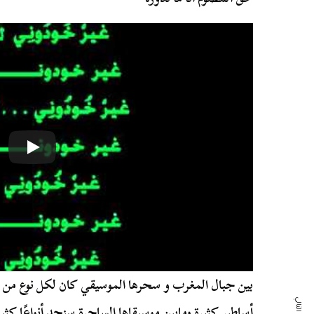
بين جبال المغرب و سحرها الموسيقي كان لكل نوع م
أساطير كثيرة ومابين موسيقاها الساحرة سنجد أنواعًا كث