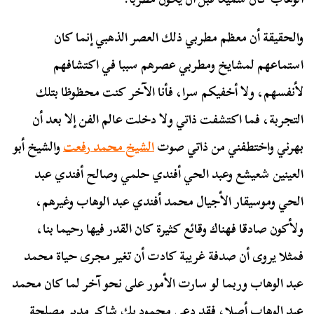
والحقيقة أن معظم مطربي ذلك العصر الذهبي إنما كان
استماعهم لمشايخ ومطربي عصرهم سببا في اكتشافهم
لأنفسهم، ولا أخفيكم سرا، فأنا الآخر كنت محظوظا بتلك
التجربة، فما اكتشفت ذاتي ولا دخلت عالم الفن إلا بعد أن
بهرني واختطفني من ذاتي صوت
الشيخ محمد رفعت
والشيخ أبو
العينين شعيشع وعبد الحي أفندي حلمي وصالح أفندي عبد
الحي وموسيقار الأجيال محمد أفندي عبد الوهاب وغيرهم،
ولأكون صادقا فهناك وقائع كثيرة كان القدر فيها رحيما بنا،
فمثلا يروى أن صدفة غريبة كادت أن تغير مجرى حياة محمد
عبد الوهاب وربما لو سارت الأمور على نحو آخر لما كان محمد
عبد الوهاب أصلا، فقد دعى محمود بك شاكر مدير مصلحة