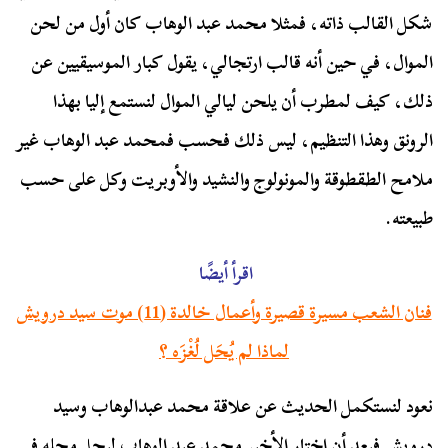
شكل القالب ذاته، فمثلا محمد عبد الوهاب كان أول من لحن
الموال، في حين أنه قالب ارتجالي، يقول كبار الموسيقيين عن
ذلك، كيف لمطرب أن يلحن ليالي الموال لنستمع إليا بهذا
الرونق وهذا التنظيم، ليس ذلك فحسب فمحمد عبد الوهاب غير
ملامح الطقطوقة والمونولوج والنشيد والأوبريت وكل على حسب
طبيعته.
اقرأ أيضًا
فنان الشعب مسيرة قصيرة وأعمال خالدة (11) موت سيد درويش
لماذا لم يُحَل لُغْزَه ؟
نعود لنستكمل الحديث عن علاقة محمد عبدالوهاب وسيد
درويش فبعد أن اختار الأخير محمد عبد الوهاب ليحل محله في