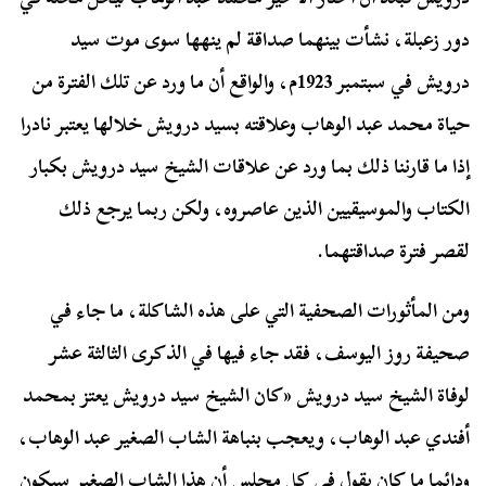
دور زعبلة، نشأت بينهما صداقة لم ينهها سوى موت سيد
درويش في سبتمبر 1923م، والواقع أن ما ورد عن تلك الفترة من
حياة محمد عبد الوهاب وعلاقته بسيد درويش خلالها يعتبر نادرا
إذا ما قارننا ذلك بما ورد عن علاقات الشيخ سيد درويش بكبار
الكتاب والموسيقيين الذين عاصروه، ولكن ربما يرجع ذلك
لقصر فترة صداقتهما.
ومن المأثورات الصحفية التي على هذه الشاكلة، ما جاء في
صحيفة روز اليوسف، فقد جاء فيها في الذكرى الثالثة عشر
لوفاة الشيخ سيد درويش «
كان الشيخ سيد درويش يعتز بمحمد
أفندي عبد الوهاب، ويعجب بنباهة الشاب الصغير عبد الوهاب،
ودائما ما كان يقول في كل مجلس أن هذا الشاب الصغير سيكون