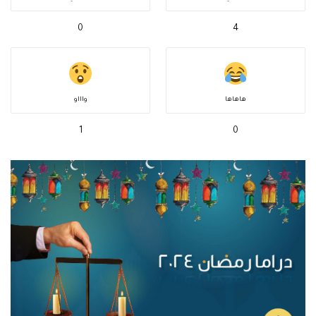
0
4
هاهاها
واااو
1
0