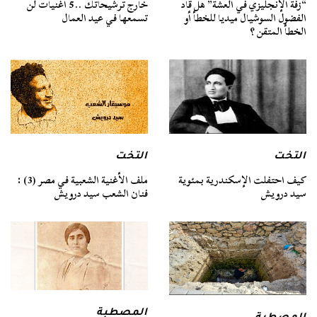
“زفة الإنجليزي في العشة” هل قاد
خارج ترشيحاتك .. 5 أغنيات لن
الفضول السوشيال ميديا للخطأ أو
تسمعها في عيد العمال
الخطأ المتقن ؟
التخت
التخت
كيف احتفلت الإسكندرية بمئوية
ملف الأغنية الشعبية في مصر (3) :
سيد درويش
فنان الشعب سيد درويش
المصطبة