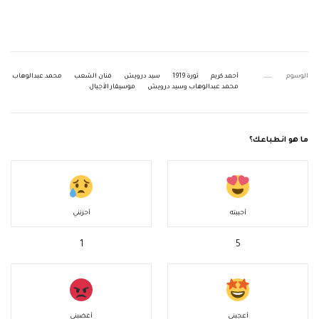
الوسوم
أحمد كريم
ثورة 1919
سيد درويش
فنان الشعب
محمد عبدالوهاب
محمد عبدالوهاب وسيد درويش
موسيقار الأجيال
ما هو انطباعك؟
أحببته
أحزنني
1
5
أعجبني
أغضبني