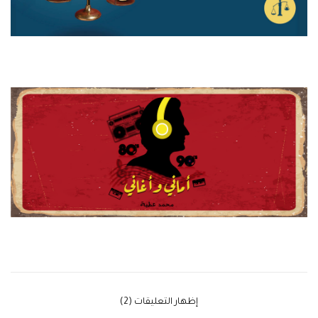
‫إظهار التعليقات (2)