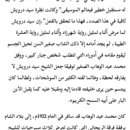
له مستقبل خطير فيعالم الموسيقى” وكانت نظرة سيد درويش
ثاقبة في هذا الصدد، فهذا ما تحقق بالفعل”،إن سيد درويش
لما مرض أثناء تمثيل رواية شهرزاد وأثناء تمثيل رواية العشرة
الطيبة، لم يجد أمامه إلا ذلك الشاب صغير السن نحيل الجسم
ليقوم مقامه في أدوراه التي تتطلب شخص جبار كبير، ووفق
محمد عبد الوهاب الصغير توفيقا جعل الشيخ سيد درويش لا
يفارقه لحظة، وطالما لقنه الكثير من الموشحات، ولطالما كان
يبتسم حين يرى خليفته قادما إليه ومقبلا عليه كما يقبل الابن
البار على أبيه السمح الكريم».
كان محمد عبد الوهاب قد سافر في العام 1922م، إلى بلاد الشام
برفقة فرقة الريحاني التي كانت تعرض ثلاث مسرحيات للشيخ