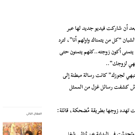
عد أن شاركت فيديو جديد لها عبر
بان “كل من يتمناك واولهم أنا”، لترد
 يتمنى أكون زوجته..كلهم يتمنون حتى
بهي لزوجك”..
نتبهي لجوزك” كانت رسالة مبطنة إلى
 آش كشفت رسائل غزل من الممثل
انت تهدد زوجها بطريقة مُضحكة، قائلة:
المقال التالي
وتحدثت في البداية عن ثنائي شغل