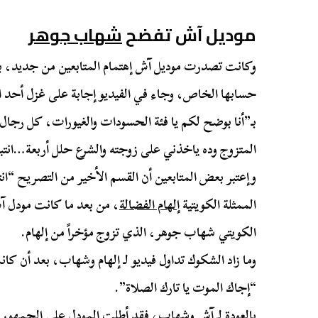
موديل آش تفضح ​
شهاب جوهر
وكانت تصدرت موديل آش إهتمام المتابعين من جديد، ب
حسابها الخاص، وجاء في الفيديو إجابة على غزل أحد الش
بـ”أنا بوضح لكم يا فئة الحسودات والغيورات، كل رجال
المتزوج وده ياخذني على زوجته والشرع حلل أربعة…انت
وإعتبر بعض المتابعين أن القسم الأخير من التصريح “ا
الممثلة الكويتية ​
إلهام الفضالة
​، من بعد ما كانت مودل
الكويتي شهاب جوهر، الذي تزوج مؤخراً من إلهام.
وما زاد الشكوك تداول فيديو لـ إلهام وشهاب، بعد أن ك
“إجاك الموت يا تارك الصلاة”.
بالعودة لـ آش وشهاب، فقد أطلت المودل على الجمهور 