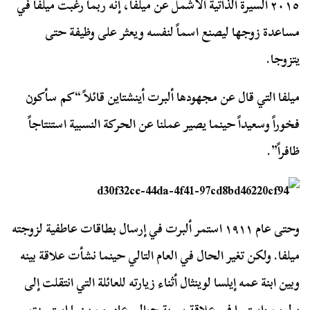
٢٠١٥ السيرة الذاتية الأشمل عن ميلفا، إنه ربما رغبت ميلفا في
مساعدة زوجها ليصنع اسماً لنفسه ويعثر على وظيفة حتى
يتزوجا.
ميلفا التي قال عن مجهودها ألبرت أينشتاين قائلاً “
كم سأكون
فخوراً وسعيداً حينما يصير عملنا عن الحركة النسبية استنتاجاً
ظافراً”.
وحتى عام ١٩١١ استمر ألبرت في إرسال بطاقات عاطفية لزوجته
ميلفا. ولكن تغير الحال في العام التالي حينما نشأت علاقة بينه
وبين ابنة عمه إيلسا لوينثال أثناء زيارته للعائلة التي انتقلت إلى
برلين، واستمرا في علاقة سرية حوالي عامين، بينما استمرت