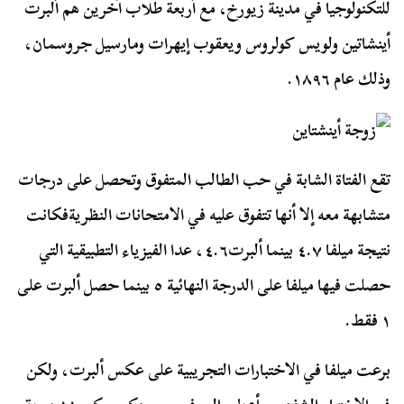
للتكنولوجيا في مدينة زيورخ، مع أربعة طلاب آخرين هم ألبرت
أينشاتين ولويس كولروس ويعقوب إيهرات ومارسيل جروسمان،
وذلك عام ١٨٩٦.
تقع الفتاة الشابة في حب الطالب المتفوق وتحصل على درجات
متشابهة معه إلا أنها تتفوق عليه في الامتحانات النظرية
فكانت
نتيجة ميلفا ٤.٧ بينما ألبرت٤.٦، عدا الفيزياء التطبيقية التي
حصلت فيها ميلفا على الدرجة النهائية ٥ بينما حصل ألبرت على
١ فقط.
برعت ميلفا في الاختبارات التجريبية على عكس ألبرت، ولكن