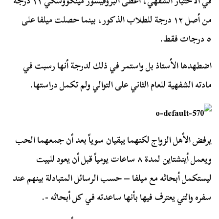
في الاختبار الشفهي، أعطى البروفيسور مينكووسكي ١١ درجة
من أصل ١٢ درجة للطلاب الذكور، بينما حصلت ميلفا على
٥ درجات فقط.
اضطهدها الأستاذ بل واستمر في ذلك لدرجة أنها رسبت في
مادته الشفهية للعام الثاني على التوالي ولم تكمل دراستها.
يرفض الأهل الزواج لكنهما يبقيان سوياً بعد أن جمعهما الحب
ويعمل أينشتاين لمدة ٨ ساعات يومياً قبل أن يعود للبيت
ليستكمل أبحاثه مع ميلفا – حسب الرسائل المتبادلة بينهم عند
سفره والتي يعترف فيها بأنها ساعدته في كل أبحاثه -.