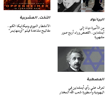
التخت
,
المشربية
البيانولا
الانشطار النووي وميكانيكا الكم..
من الأميرة ديانا إلى
مفاتيح مشاهدة فيلم “أوبنهايمر”
أينشتاين..القصص وراء أربع صور
مشهورة
المصطبة
تعرف على رأي أينشتاين في
اليهودية وأسطورة شعب الله المختار