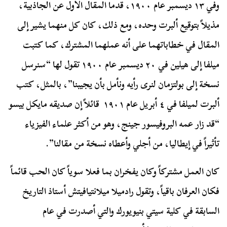
وفي ١٣ ديسمبر عام ١٩٠٠، قدما المقال الأول عن الجاذبية،
مذيلاً بتوقيع ألبرت وحده، ومع ذلك، كان كل منهما يشير إلى
المقال في خطاباتهما على أنه عملهما المشترك، كما كتبت
ميلفا إلى هيلين في ٢٠ ديسمبر عام ١٩٠٠ تقول لها “سنرسل
نسخة إلى بولتزمان لنرى رأيه ونأمل بأن يجيبنا”، بالمثل، كتب
ألبرت لميلفا في ٤ أبريل عام ١٩٠١ قائلاً إن صديقه مايكل بيسو
“قد زار عمه البروفيسور جينج، وهو من أكثر علماء الفيزياء
تأثيراً في إيطاليا، من أجلي وأعطاه نسخة من مقالنا”.
كان العمل مشتركاً وكان يفخران بما فعلا سوياً كان الحب قائماً
فكان العرفان باقياً، وتقول
رادميلا ميلانتيافيتش أستاذ التاريخ
السابقة في كلية سيتي بنيويورك والتي أصدرت في عام