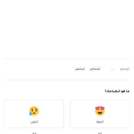
الوسوم
أينشتاين
أينشتين
ما هو انطباعك؟
أحببته
أحزنني