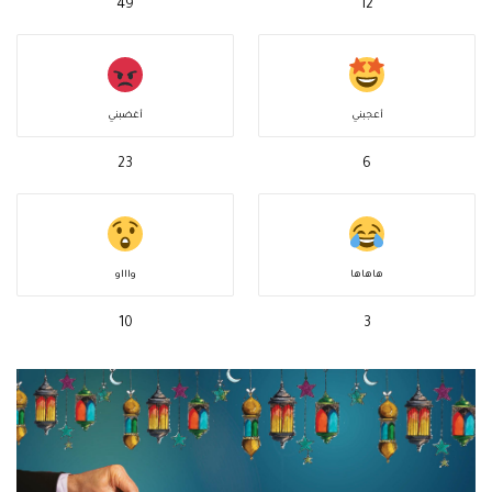
49
12
أعجبني
أغضبني
23
6
هاهاها
واااو
10
3