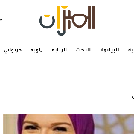
هم
ة
البيانولا
التخت
الربابة
زاوية
خردواتي