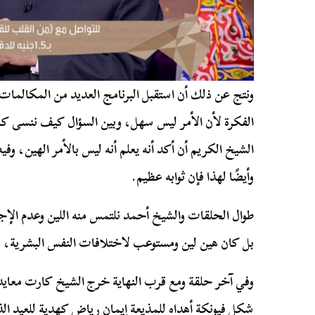
ونتج عن ذلك أن استقبل البرنامج العديد من المكالمات
الفكرة لأن الأمر ليس سهل، وبين السؤال كيف ننسى كل 
الشيخ الكريم أن أكد أنه يعلم أنه ليس بالأمر الهين، وف
وأيضًا لهذا فإن ثوابه عظيم.
طوال الحلقات والشيخ أحمد نلتمس منه اللين وعدم الإجبا
بل كان هين لين ومستوعب لاختلافات النفس البشرية، وا
وفي آخر حلقة ومع قرب النهاية خرج الشيخ كارت معايد
شكل فيونكة أهداه للمذيعة إيمان رياض كهدية للعيد ا