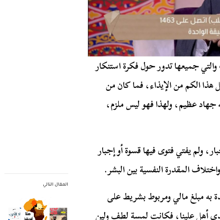
 والتي جميعها تدور حول فكرة استنكار
هذا الكم من الإيذاء، فما كان من
يه جهاد عظيم، ولهذا فهو ليس ملزم،
ر، ولم يفتي فتوى فيها قسوة أو إجبار
ختلاف المقدرة النفسية بين البشر.
المقال التالي
ة به مبلغ مالي ومربوط بشريط على
لذي أهل علينا، فكانت لمسة لطف ولين